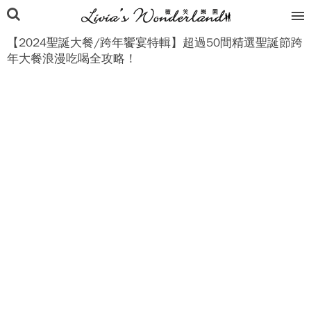
【2024聖誕大餐/跨年饗宴特輯】超過50間精選聖誕節跨
年大餐浪漫吃喝全攻略！