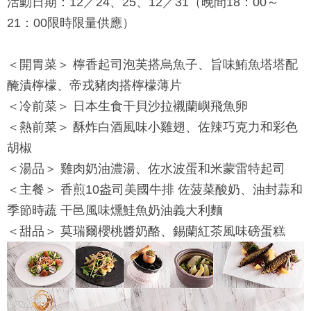
活動日期：12／24、25、12／31（晚間18：00～
21：00限時限量供應）
＜開胃菜＞ 檸香起司泡芙搭烏魚子、旨味鮪魚塔塔配
醃漬檸檬、帝戎豬肉搭檸檬薄片
＜冷前菜＞ 日本生食干貝沙拉襯蘭嶼飛魚卵
＜熱前菜＞ 酥炸白酒風味小雞翅、佐辣巧克力和彩色
胡椒
＜湯品＞ 雞肉奶油濃湯、佐水波蛋和米蒙雷特起司
＜主餐＞ 香煎10盎司美國牛排 佐菠菜酸奶、油封蒜和
季節時蔬 干邑風味燻鮭魚奶油義大利麵
＜甜品＞ 莫瑞爾櫻桃醬奶酪、錫蘭紅茶風味磅蛋糕