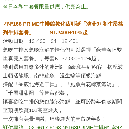
※日本和牛套餐限量供應，供完為止。
✓
N°168 PRIME牛排館敦化店耶誕「澳洲9+和牛昂格
列牛排套餐」 NT.2400+10%起
活動日期：12／23、24、12／31
想吃牛排又想啖海鮮的情侶們可以選擇「豪華海陸雙
重奏雙人套餐」，每套NT$7,000+10%起，
特別選用鮮嫩多汁的澳洲9+頂級和牛紐約客，搭配波
士頓活龍蝦、南非鮑魚、溫生蠔等頂級海鮮，
搭配「香煎北海道干貝」、「鮑魚白花椰菜濃湯」、
「千層甜甜圈」等豐富配餐，
讓喜歡吃牛排的您也能啖海鮮，並可於跨年倒數期間
至頂樓欣賞101高空煙火，
一次擁有美景佳餚、璀璨煙火的豐富跨年夜！
訂位專線：02-6617-6168 Nº168PRIME牛排館 (敦化