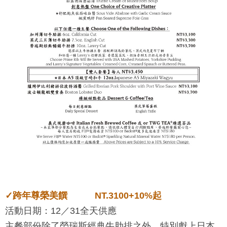
✓
跨年尊榮美饌
NT.3100+10%起
活動日期：12／31全天供應
主餐部份除了勞瑞斯經典牛肋排之外，特別獻上日本