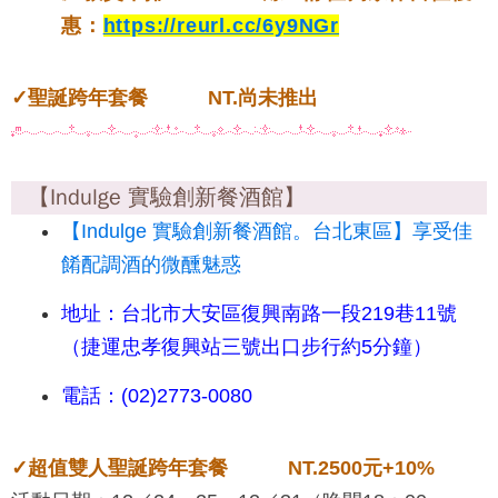
惠
：
https://reurl.cc/6y9NGr
✓
聖誕跨年
套餐 NT.尚未推出
【Indulge 實驗創新餐酒館】
【Indulge 實驗創新餐酒館。台北東區】享受佳
餚配調酒的微醺魅惑
地址：台北市大安區復興南路一段219巷11號
（捷運忠孝復興站三號出口步行約5分鐘）
電話：(02)2773-0080
✓超值雙人聖誕跨年套餐 NT.2500元+10%