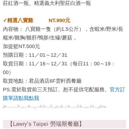
莊紅酒一瓶、精選義大利聖莊白酒一瓶
✓精選八寶雞 NT.990元
內容物： 八寶雞一隻（約1.5公斤），含蝦米/野米/長
糯米/雞胸/雞肝/鴨胗/生蠔/蘑菇，
加提籃NT.500元
預購日期：11／01～12／31
取貨日期：11／16～12／31（每日11：00～19：
00）
取貨地點：君品酒店6F雲軒西餐廳
PS.需於取貨前三天預訂、恕不提供宅配服務、
官方訂
購單請點我點我
【Lawry's Taipei 勞瑞斯餐廳】