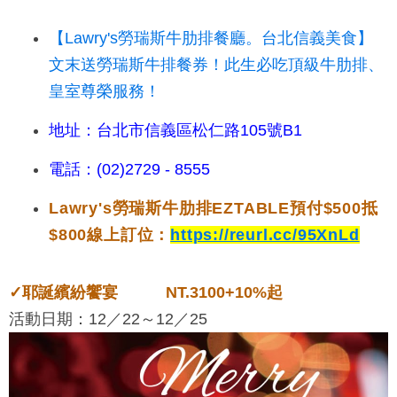
【Lawry's勞瑞斯牛肋排餐廳。台北信義美食】
文末送勞瑞斯牛排餐券！此生必吃頂級牛肋排、
皇室尊榮服務！
地址：台北市信義區松仁路105號B1
電話：(02)2729 - 8555
Lawry's勞瑞斯牛肋排EZTABLE
預付$500抵
$800線上
訂位
：
https://reurl.cc/95XnLd
✓
耶誕繽紛饗宴 NT.3100+10%起
活動日期：12／22～12／25