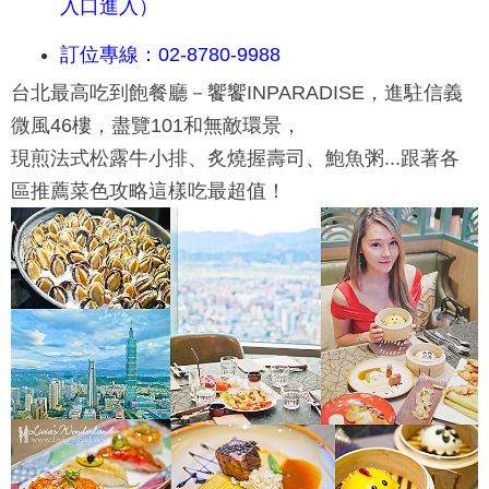
入口進入）
訂位專線：02-8780-9988
台北最高吃到飽餐廳－饗饗INPARADISE，進駐信義
微風46樓，盡覽101和無敵環景，
現煎法式松露牛小排、炙燒握壽司、鮑魚粥...跟著各
區推薦菜色攻略這樣吃最超值！