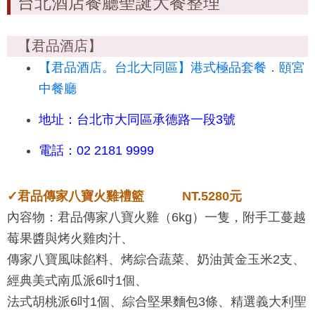
台北酒店餐廳聖誕大餐整理
【君品酒店】
【君品酒店。台北大同區】港式極品套餐．頤宮
中餐廳
地址：台北市大同區承德路一段3號
電話：02 2181 9999
✓君品傳家八寶火雞禮籃 NT.5280元
內容物：君品傳家八寶火雞（6kg）一隻，附手工蔓越
莓果醬與烤火雞肉汁、
傳家八寶風味餡料、烤綜合蔬菜、奶油黃金玉米2支、
經典美式南瓜派6吋1個、
法式胡桃派6吋1個、綜合堅果麵包3條、精選義大利聖