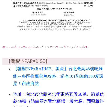
【饗饗INPARADISE】
【饗饗INPARADISE。美食】台北最高46樓吃到
飽～各區推薦菜色攻略、還有101和無敵360度環
景！市政府站
地址：台北市信義區忠孝東路五段68號、微風信
義46樓（請由國泰置地廣場一樓大廳、面興雅路