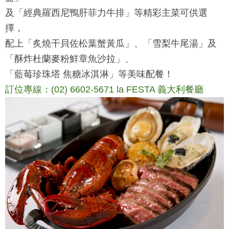
及「經典羅西尼鴨肝菲力牛排」等精彩主菜可供選
擇，
配上「炙燒干貝佐松葉蟹黃瓜」、「雪梨牛尾湯」及
「酥炸杜蘭麥粉鮮章魚沙拉」、
「藍莓珍珠塔 焦糖冰淇淋」等美味配餐！
訂位專線：(02) 6602-5671 la FESTA 義大利餐廳