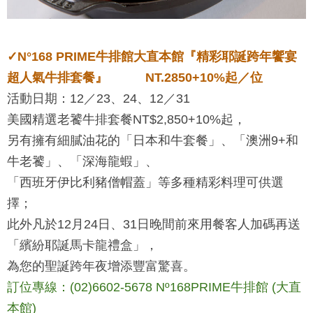
✓
N°168 PRIME牛排館
大直本館
『精彩耶誕跨年饗宴
超人氣牛排套餐』 NT.2850+10%起／位
活動日期：12／23、24、12／31
美國精選老饕牛排套餐NT$2,850+10%起，
另有擁有細膩油花的「日本和牛套餐」、「澳洲9+和
牛老饕」、「深海龍蝦」、
「西班牙伊比利豬僧帽蓋」等多種精彩料理可供選
擇；
此外凡於12月24日、31日晚間前來用餐客人加碼再送
「繽紛耶誕馬卡龍禮盒」，
為您的聖誕跨年夜增添豐富驚喜。
訂位專線：(02)6602-5678 Nº168PRIME牛排館 (大直
本館)