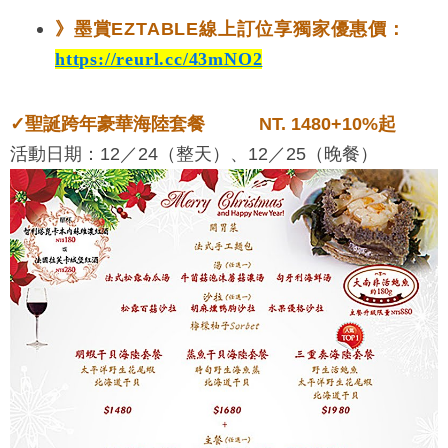
》
墨賞EZTABLE
線上
訂位享獨家優惠價
：
https://reurl.cc/43mNO2
✓
聖誕跨年豪華海陸套餐 NT. 1480+10%起
活動日期：12／24（整天）、12／25（晚餐）