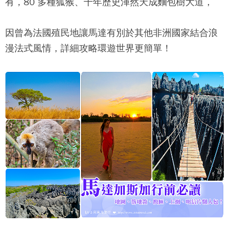
有，80 多種狐猴、千年歷史渾然天成麵包樹大道，
因曾為法國殖民地讓馬達有別於其他非洲國家結合浪
漫法式風情，詳細攻略環遊世界更簡單！