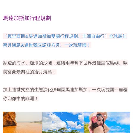
馬達加斯加行程規劃
〔模里西斯&馬達加斯加雙國行程規劃。非洲自由行〕全球最佳
蜜月海島&遺世獨立諾亞方舟、一次玩雙國！
剔透的海水、潔淨的沙灘，連續兩年奪下世界最佳度假島嶼、歐
美富豪最嚮往的蜜月海島，
加上遺世獨立的生態演化伊甸園馬達加斯加，一次玩雙國～顛覆
你印像中的非洲！