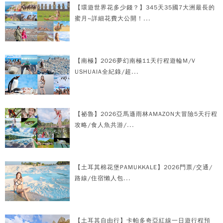
【環遊世界花多少錢？】345天35國7大洲最長的
蜜月~詳細花費大公開！...
【南極】2026夢幻南極11天行程遊輪M/V
USHUAIA全紀錄/超...
【祕魯】2026亞馬遜雨林AMAZON大冒險5天行程
攻略/食人魚共游/...
【土耳其棉花堡PAMUKKALE】2026門票/交通/
路線/住宿懶人包...
【土耳其自由行】卡帕多奇亞紅線一日遊行程預