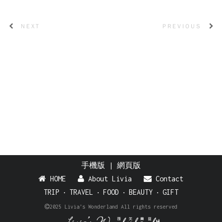
NEXT
PREVIOUS
手機版
|
網頁版
HOME
About Livia
Contact
TRIP
‧
TRAVEL
‧
FOOD
‧
BEAUTY
‧
GIFT
2025 Livia’s Wonderland All rights reserved