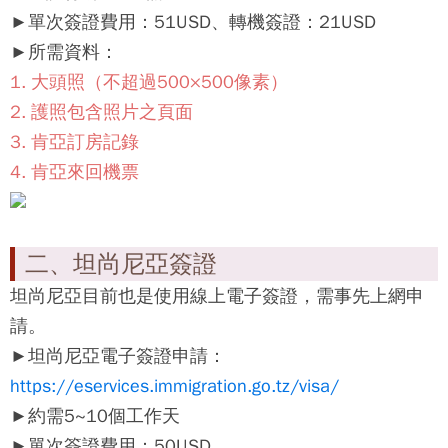
►單次簽證費用：51USD、轉機簽證：21USD
►所需資料：
1. 大頭照（不超過500×500像素）
2. 護照包含照片之頁面
3.
肯亞
訂房記錄
4.
肯亞
來回機票
二、坦尚尼亞簽證
坦尚尼亞
目前也是使用線上電子簽證，需事先上網申
請。
►坦尚尼亞電子簽證申請：
https://eservices.immigration.go.tz/visa/
►約需5~10個工作天
►單次簽證費用：50USD