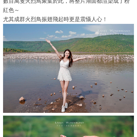
數百萬隻火烈鳥聚集於此，將整片湖面都渲染成了粉
紅色～
尤其成群火烈鳥振翅飛起時更是震懾人心！