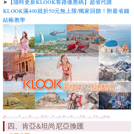
➤
【隨時更新KLOOK客路優惠碼】超省代購
KLOOK滿400就折50元無上限/獨家回饋！附最省錢
結帳教學
四、肯亞&坦尚尼亞換匯