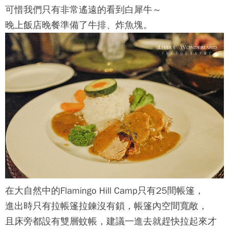
可惜我們只有非常遙遠的看到白犀牛～
晚上飯店晚餐準備了牛排、炸魚塊。
在大自然中的Flamingo Hill Camp只有25間帳篷，
進出時只有拉帳篷拉鍊沒有鎖，帳篷內空間寬敞，
且床旁都設有雙層蚊帳，建議一進去就趕快拉起來才