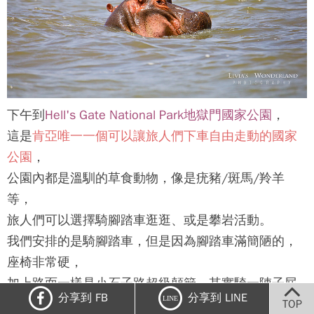
下午到
Hell's Gate National Park地獄門國家公園
，
這是
肯亞唯一一個可以讓旅人們下車自由走動的國家
公園
，
公園內都是溫馴的草食動物，像是疣豬/斑馬/羚羊
等，
旅人們可以選擇騎腳踏車逛逛、或是攀岩活動。
我們安排的是騎腳踏車，但是因為腳踏車滿簡陋的，
座椅非常硬，
加上路面一樣是小石子路超級顛簸，其實騎一陣子屁
分享到 FB
分享到 LINE
LINE
股就滿痛。
TOP