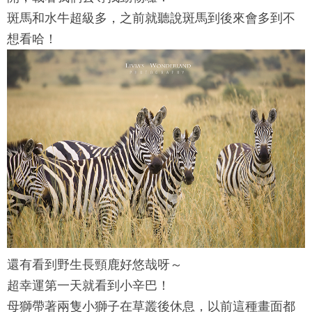
斑馬和水牛超級多，之前就聽說斑馬到後來會多到不
想看哈！
還有看到野生長頸鹿好悠哉呀～
超幸運第一天就看到小辛巴！
母獅帶著兩隻小獅子在草叢後休息，以前這種畫面都