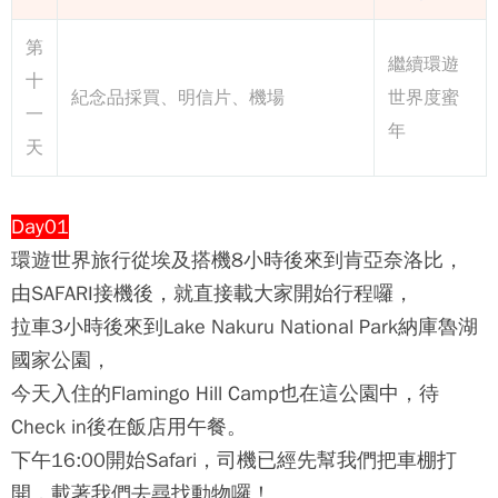
第
繼續環遊
十
紀念品採買、明信片、機場
世界度蜜
一
年
天
Day01
環遊世界旅行從埃及搭機8小時後來到肯亞奈洛比，
由SAFARI接機後，就直接載大家開始行程囉，
拉車3小時後來到Lake Nakuru National Park納庫魯湖
國家公園，
今天入住的Flamingo Hill Camp也在這公園中，待
Check in後在飯店用午餐。
下午16:00開始Safari，司機已經先幫我們把車棚打
開，載著我們去尋找動物囉！