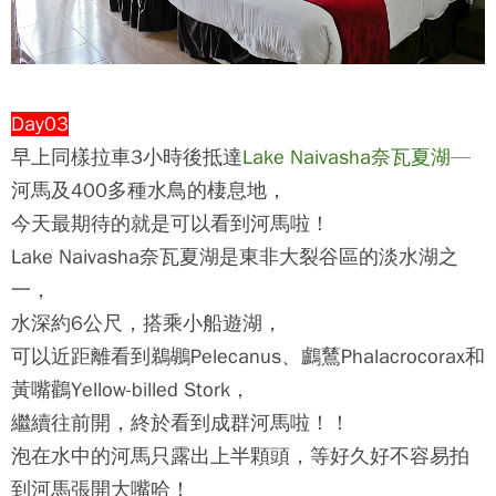
Day03
早上同樣拉車3小時後抵達
Lake Naivasha奈瓦夏湖
—
河馬及400多種水鳥的棲息地，
今天最期待的就是可以看到河馬啦！
Lake Naivasha奈瓦夏湖是東非大裂谷區的淡水湖之
一，
水深約6公尺，搭乘小船遊湖，
可以近距離看到鵜鶘Pelecanus、鸕鶿Phalacrocorax和
黃嘴鸛Yellow-billed Stork，
繼續往前開，終於看到成群河馬啦！！
泡在水中的河馬只露出上半顆頭，等好久好不容易拍
到河馬張開大嘴哈！