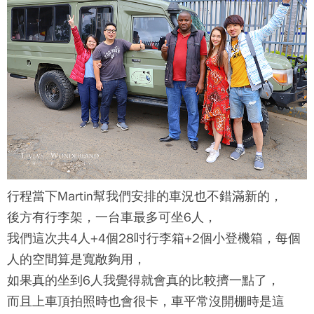
行程當下Martin幫我們安排的車況也不錯滿新的，
後方有行李架，一台車最多可坐6人，
我們這次共4人+4個28吋行李箱+2個小登機箱，每個
人的空間算是寬敞夠用，
如果真的坐到6人我覺得就會真的比較擠一點了，
而且上車頂拍照時也會很卡，車平常沒開棚時是這