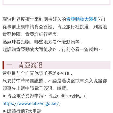
環遊世界度蜜年來到期待好久的
肯亞動物大遷徙
啦！
從事前上網申請
肯亞簽證
、
肯亞
旅行社挑選、到當地
肯亞
換匯、
肯亞
詳細行程表、
熱氣球看動物、哪些地方看什麼動物等，
超詳細
肯亞動物大遷徙
攻略，行前必看一篇就夠～
一、肯亞簽證
肯亞
目前全面實施電子簽證e-Visa，
只要持中華民國護照，不論是過境簽或單次入境簽都
須事先上網申請電子簽證、繳費。
►
肯亞
電子簽證申請：肯亞ecitizen網站（
https://www.ecitizen.go.ke/
）
►建議行前7天申請