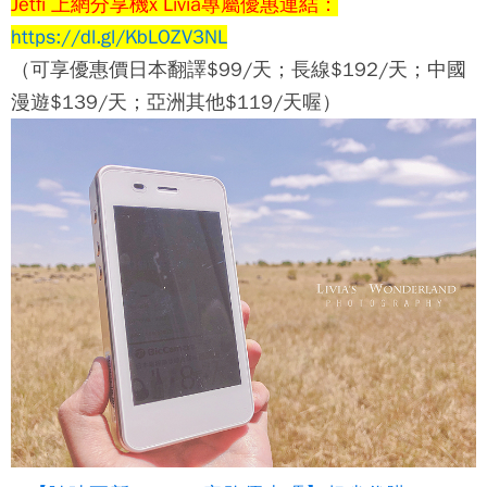
Jetfi 上網分享機x Livia專屬優惠連結：
https://dl.gl/KbLOZV3NL
（可享優惠價日本翻譯$99/天；長線$192/天；中國
漫遊$139/天；亞洲其他$119/天喔）