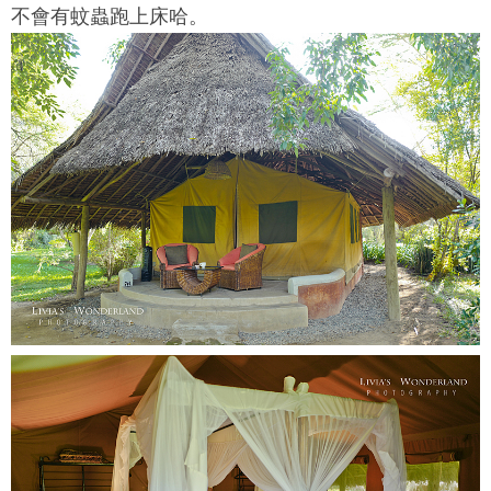
不會有蚊蟲跑上床哈。