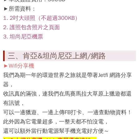
►所需資料：
1. 2吋大頭照（不超過300KB）
2. 護照包含照片之頁面
3. 坦尚尼亞機票
三、肯亞&坦尚尼亞上網/網路
►Wifi分享機
我們為期一年的環遊世界之旅就是帶著Jetfi 網路分享
器，
收訊真的滿強，連我們在馬賽馬拉大草原上獵遊都還
有訊號，
可以一邊獵遊、一邊上傳FB打卡、一邊查動物資料！
此外因為它電量超多，一整天都不怕沒電，
還可以額外當行動電源幫手機充電好方便～