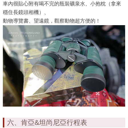
車內很貼心附有喝不完的瓶裝礦泉水、小抱枕（拿來
穩住長鏡頭相機）、
動物導覽書、望遠鏡，觀察動物超方便的！
六、肯亞&坦尚尼亞行程表