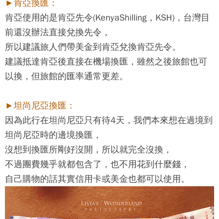
►肯亞換匯：
肯亞使用的是肯亞先令(KenyaShilling，KSH)，台灣目
前還沒辦法直接兌換先令，
所以建議旅人們帶美金到肯亞兌換肯亞先令。
建議抵達肯亞後直接在機場換匯，雖然之後旅館也可
以換，但旅館的匯率通常更差。
►坦尚尼亞換匯：
因為此行在坦尚尼亞只有待4天，我們本來想在過境到
坦尚尼亞時的邊境換匯，
沒想到換匯所剛好沒開，所以就完全沒換，
不過團費幾乎就都包含了，也不用花到什麼錢，
自己購物的話其實信用卡或美金也都可以使用。