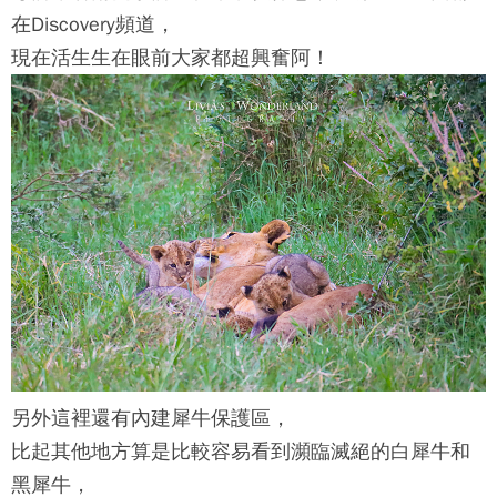
在Discovery頻道，
現在活生生在眼前大家都超興奮阿！
另外這裡還有內建犀牛保護區，
比起其他地方算是比較容易看到瀕臨滅絕的白犀牛和
黑犀牛，