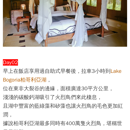
Day02
早上在飯店享用過自助式早餐後，拉車3小時到
Lake
Bogoria柏哥利亞湖
，
位在東非大裂谷的邊緣，面積廣達30平方公里，
淺淺的碳酸鈣湖吸引了火烈鳥們來此棲息，
且湖中豐富的藍綠藻和矽藻也讓火烈鳥的毛色更加紅
潤，
據說柏哥利亞湖最多同時有400萬隻火烈鳥，堪稱世