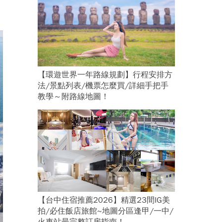
【環遊世界一年路線規劃】行程安排方
法/景點列表/機票怎麼買/詳細手把手
教學～附路線地圖！
【台中住宿推薦2026】精選23間IG美
拍/必住飯店旅館~地圖分區逢甲/一中/