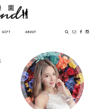
GIFT
ABOUT
五