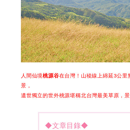
人間仙境
桃源谷
在台灣！山稜線上綿延3公里
景，
遺世獨立的世外桃源堪稱北台灣最美草原，
◆文章目錄◆