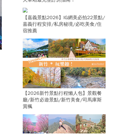
火車站最完整訂房指南！
【嘉義景點2026】IG網美必拍22景點/
嘉義行程安排/私房秘境/必吃美食/住
宿推薦
【2026新竹景點行程懶人包】景觀餐
廳/新竹必遊景點/新竹美食/司馬庫斯
賞楓