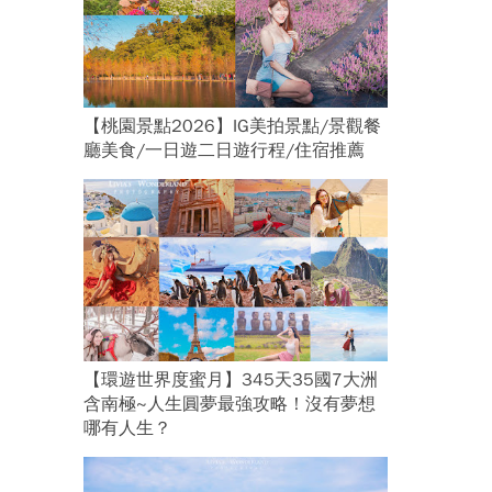
【桃園景點2026】IG美拍景點/景觀餐
廳美食/一日遊二日遊行程/住宿推薦
【環遊世界度蜜月】345天35國7大洲
含南極~人生圓夢最強攻略！沒有夢想
哪有人生？