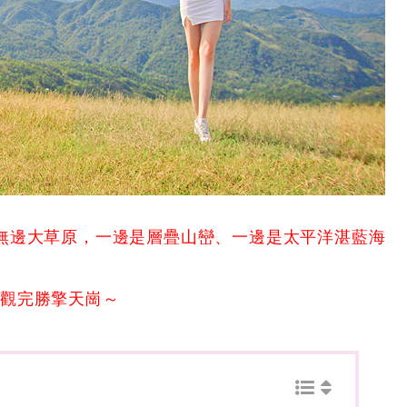
無邊大草原，一邊是層疊山巒、一邊是太平洋湛藍海
景觀完勝擎天崗～