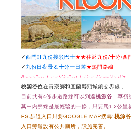
✔
西門町
九份接駁巴士
★★
往返九份/十分/西
✔
九份日夜景＆十分一日遊
★熱門路線
桃源谷
位在貢寮鄉和宜蘭縣頭城鎮交界處，
目前共有4條步道路線可以到達
桃源谷
：草嶺
其中內寮線是最輕鬆的一條，只要爬1.2公里
PS.步道入口只要GOOGLE MAP搜尋''
桃源谷
入口旁還設有公共廁所，設施完善。