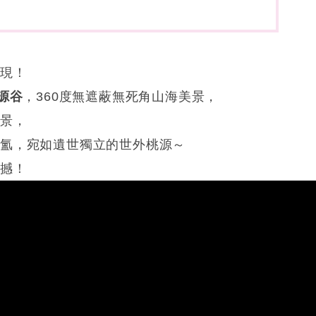
發現！
源谷
，360度無遮蔽無死角山海美景，
海景，
氤氳，宛如遺世獨立的世外桃源～
震撼！