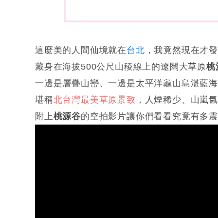
這麼美的人間仙境就在
台北
，我竟然現在才
藏身在海拔500公尺山稜線上的遼闊大草原
桃
一邊是層疊山巒、一邊是太平洋龜山島湛藍
堪稱
北台灣最美草原景致
，人煙稀少、山嵐
附上
桃源谷
的空拍影片讓你們看看究竟有多