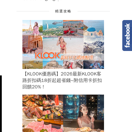
精選攻略
【KLOOK優惠碼】2026最新KLOOK客
路折扣碼18折起超省錢~附信用卡折扣
回饋20%！