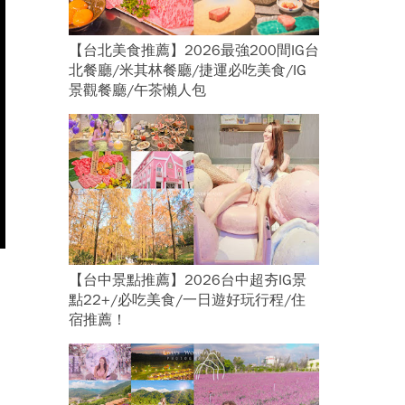
【台北美食推薦】2026最強200間IG台
北餐廳/米其林餐廳/捷運必吃美食/IG
景觀餐廳/午茶懶人包
【台中景點推薦】2026台中超夯IG景
點22+/必吃美食/一日遊好玩行程/住
宿推薦！