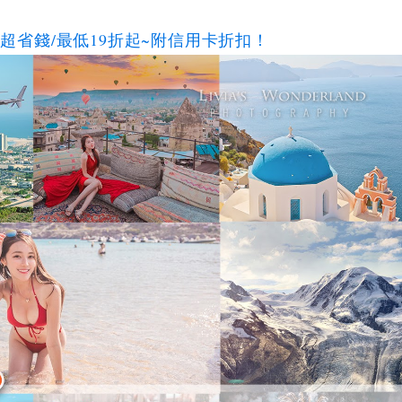
碼超省錢/最低19折起~附信用卡折扣！