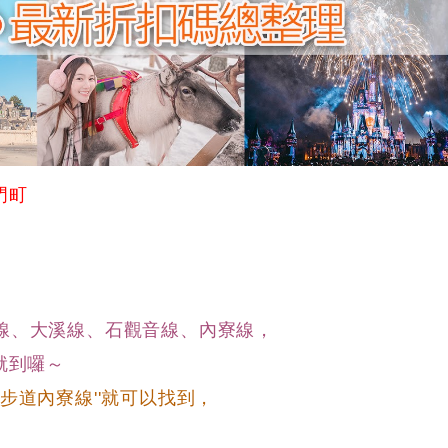
門町
線、大溪線、石觀音線、內寮線，
就到囉～
步道內寮線''就可以找到，