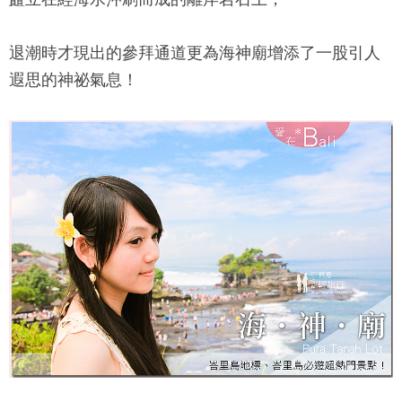
退潮時才現出的參拜通道更為海神廟增添了一股引人
遐思的神祕氣息！