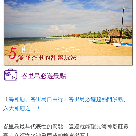
峇里島必遊景點
〔海神廟。峇里島自由行〕峇里島必遊超熱門景點、
六大神廟之一！
峇里島最具代表性的景點，遠遠就能望見海神廟莊嚴
矗立在經海水沖刷而成的離岸岩石上，