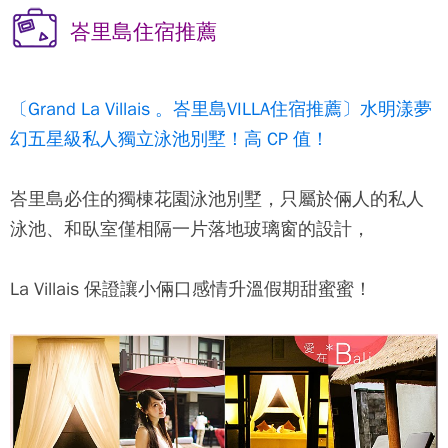
峇里島住宿推薦
〔Grand La Villais 。峇里島VILLA住宿推薦〕水明漾夢
幻五星級私人獨立泳池別墅！高 CP 值！
峇里島必住的獨棟花園泳池別墅，只屬於倆人的私人
泳池、和臥室僅相隔一片落地玻璃窗的設計，
La Villais 保證讓小倆口感情升溫假期甜蜜蜜！