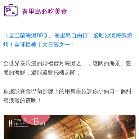
峇里島必吃美食
〔金巴蘭海灘BBQ 。峇里島自由行〕必吃沙灘海鮮燒
烤！全球最美十大日落之一！
全世界最浪漫的婚禮蜜月海灘之一，遼闊的海景、豐
盛的海鮮，還能遠眺飛機起降，
直接設在金巴蘭沙灘上的用餐座位許你小倆口一個甜
蜜浪漫的夜晚！