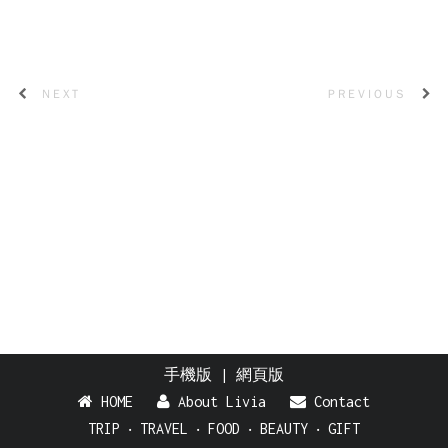
NEXT
PREVIOUS
手機版
|
網頁版
HOME
About Livia
Contact
TRIP
‧
TRAVEL
‧
FOOD
‧
BEAUTY
‧
GIFT