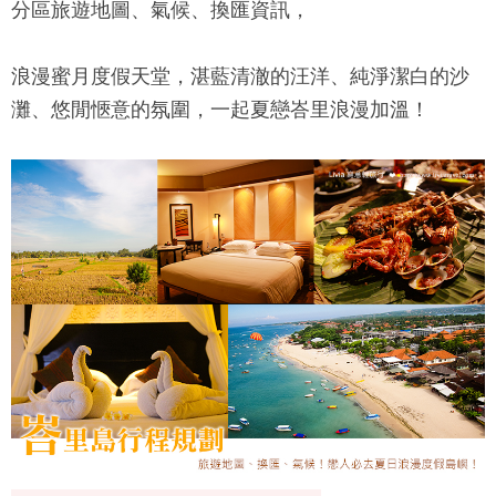
分區旅遊地圖、氣候、換匯資訊，
浪漫蜜月度假天堂，湛藍清澈的汪洋、純淨潔白的沙
灘、悠閒愜意的氛圍，一起夏戀峇里浪漫加溫！