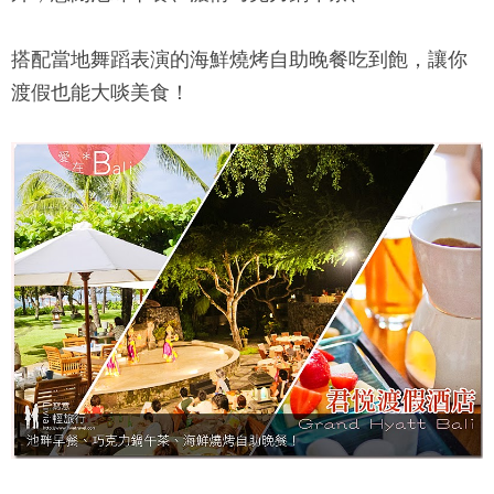
搭配當地舞蹈表演的海鮮燒烤自助晚餐吃到飽，讓你
渡假也能大啖美食！