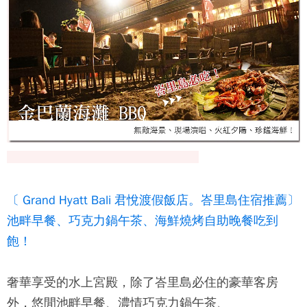
〔 Grand Hyatt Bali 君悅渡假飯店。峇里島住宿推薦〕
池畔早餐、巧克力鍋午茶、海鮮燒烤自助晚餐吃到
飽！
奢華享受的水上宮殿，除了峇里島必住的豪華客房
外，悠閒池畔早餐、濃情巧克力鍋午茶、