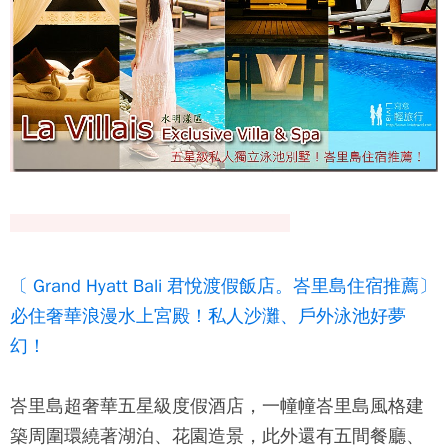
〔 Grand Hyatt Bali 君悅渡假飯店。峇里島住宿推薦〕
必住奢華浪漫水上宮殿！私人沙灘、戶外泳池好夢
幻！
峇里島超奢華五星級度假酒店，一幢幢峇里島風格建
築周圍環繞著湖泊、花園造景，此外還有五間餐廳、