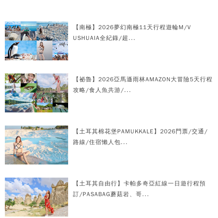
【南極】2026夢幻南極11天行程遊輪M/V
USHUAIA全紀錄/超...
【祕魯】2026亞馬遜雨林AMAZON大冒險5天行程
攻略/食人魚共游/...
【土耳其棉花堡PAMUKKALE】2026門票/交通/
路線/住宿懶人包...
【土耳其自由行】卡帕多奇亞紅線一日遊行程預
訂/PASABAG蘑菇岩、哥...