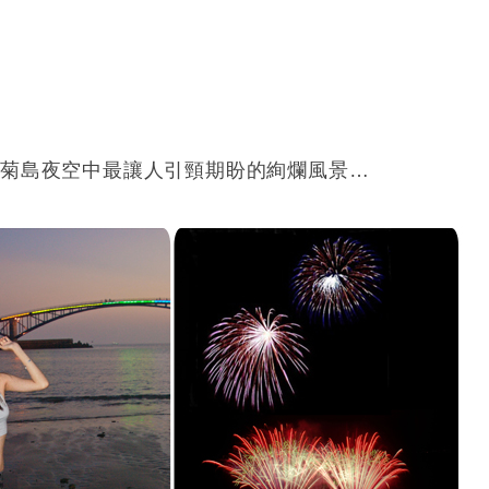
是菊島夜空中最讓人引頸期盼的絢爛風景…