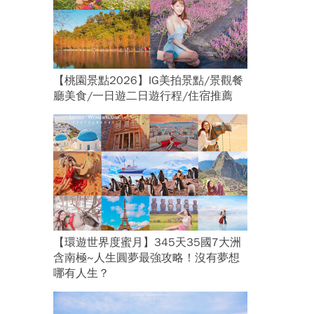
【桃園景點2026】IG美拍景點/景觀餐
廳美食/一日遊二日遊行程/住宿推薦
【環遊世界度蜜月】345天35國7大洲
含南極~人生圓夢最強攻略！沒有夢想
哪有人生？