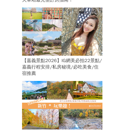
火車站最完整訂房指南！
【嘉義景點2026】IG網美必拍22景點/
嘉義行程安排/私房秘境/必吃美食/住
宿推薦