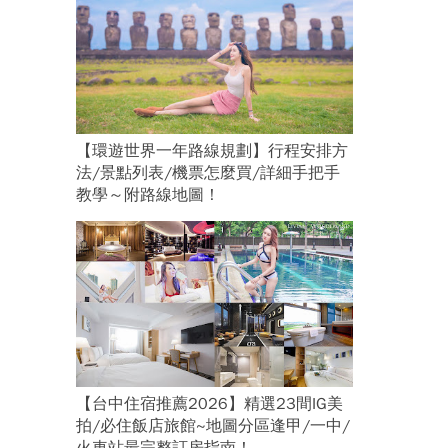
【環遊世界一年路線規劃】行程安排方
法/景點列表/機票怎麼買/詳細手把手
教學～附路線地圖！
【台中住宿推薦2026】精選23間IG美
拍/必住飯店旅館~地圖分區逢甲/一中/