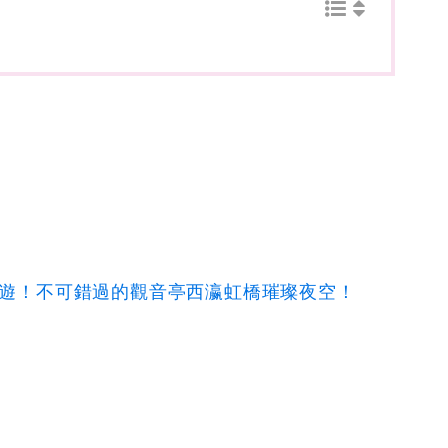
湖必遊！不可錯過的觀音亭西瀛虹橋璀璨夜空！