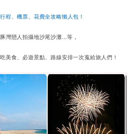
行程、機票、花費全攻略懶人包！
灣戀人拍攝地沙尾沙灘...等，
必吃美食、必遊景點、路線安排一次蒐給旅人們！