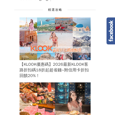
精選攻略
【KLOOK優惠碼】2026最新KLOOK客
路折扣碼18折起超省錢~附信用卡折扣
回饋20%！