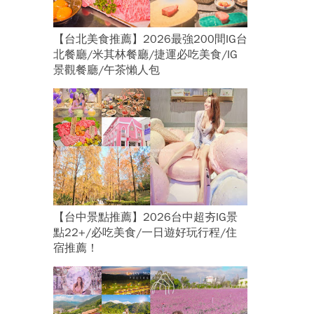
【台北美食推薦】2026最強200間IG台
北餐廳/米其林餐廳/捷運必吃美食/IG
景觀餐廳/午茶懶人包
【台中景點推薦】2026台中超夯IG景
點22+/必吃美食/一日遊好玩行程/住
宿推薦！