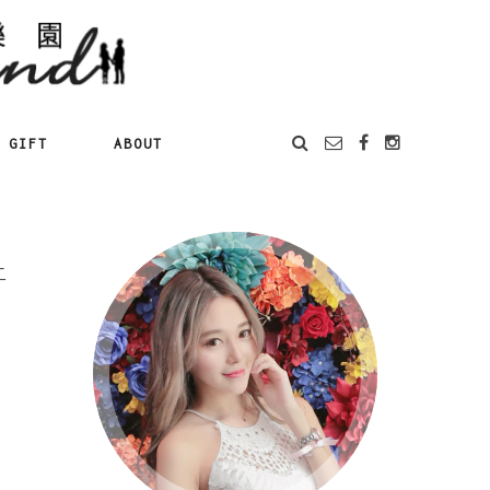
GIFT
ABOUT
二