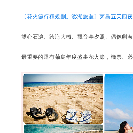
〔花火節行程規劃。澎湖旅遊〕菊島五天四夜
雙心石滬、跨海大橋、觀音亭夕照、偶像劇海豚
最重要的還有菊島年度盛事花火節，機票、