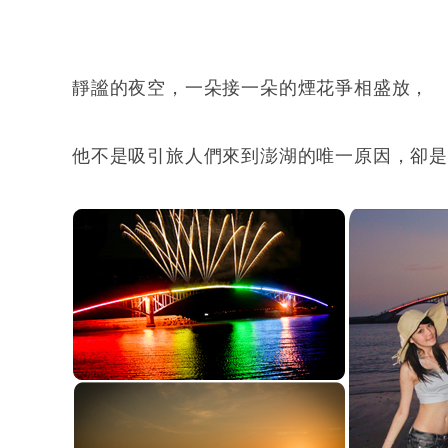
靜謐的夜空，一朵接一朵的煙花爭相盛放，
他不是吸引旅人們來到澎湖的唯一原因，卻