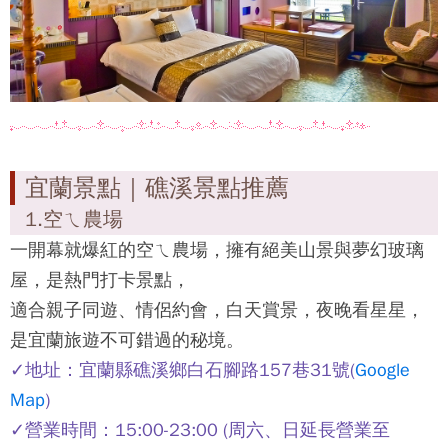
宜蘭景點｜礁溪景點推薦
1.空ㄟ農場
一開幕就爆紅的空ㄟ農場，擁有絕美山景與夢幻玻璃
屋，是熱門打卡景點，
適合親子同遊、情侶約會，白天賞景，夜晚看星星，
是宜蘭旅遊不可錯過的秘境。
✓地址：宜蘭縣礁溪鄉白石腳路157巷31號(
Google
Map
)
✓營業時間：15:00-23:00 (周六、日延長營業至