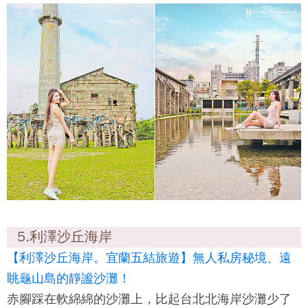
5.利澤沙丘海岸
【利澤沙丘海岸。宜蘭五結旅遊】無人私房秘境、遠
眺龜山島的靜謐沙灘！
赤腳踩在軟綿綿的沙灘上，比起台北北海岸沙灘少了