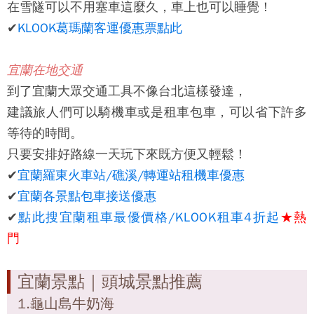
在雪隧可以不用塞車這麼久，車上也可以睡覺！
✔
KLOOK葛瑪蘭客運優惠票點此
宜蘭在地交通
到了宜蘭
大眾交通工具不像台北這樣發達，
建議旅人們可以騎機車或是租車包車，
可以省下許多
等待的時間。
只要安排好路線一天玩下來既方便又輕鬆！
✔
宜蘭羅東火車站/礁溪/轉運站租機車優惠
✔
宜蘭各景點包車接送優惠
✔
點此搜宜蘭租車最優價格/KLOOK租車4折起
★熱
門
宜蘭景點｜頭城景點推薦
1.龜山島牛奶海