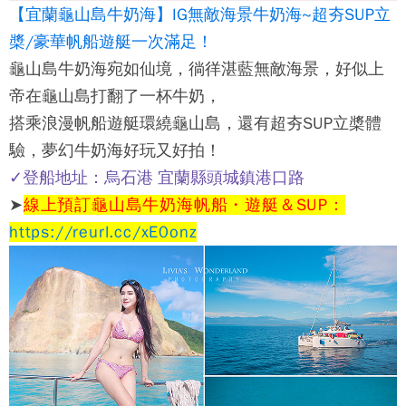
【宜蘭龜山島牛奶海】IG無敵海景牛奶海~超夯SUP立
槳/豪華帆船遊艇一次滿足！
龜山島牛奶海宛如仙境，徜徉湛藍無敵海景，好似上
帝在龜山島打翻了一杯牛奶，
搭乘浪漫帆船遊艇環繞龜山島，還有超夯SUP立槳體
驗，夢幻牛奶海好玩又好拍！
✓登船地址：烏石港 宜蘭縣頭城鎮港口路
➤
線上預訂龜山島牛奶海帆船・遊艇＆SUP：
https://reurl.cc/xE0onz