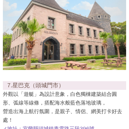
7.星巴克（頭城門市）
外觀以「遊艇」為設計意象，白色獨棟建築結合圓
形、弧線等線條，搭配海水般藍色落地玻璃，
營造出海上航行氛圍，是親子、情侶、網美打卡好去
處！
✓地址：宜蘭縣頭城鎮青雲路三段396號