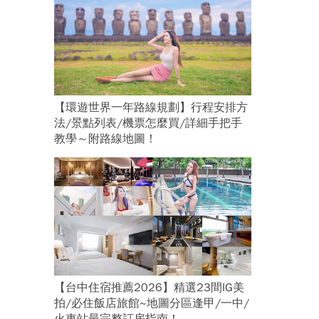
【環遊世界一年路線規劃】行程安排方
法/景點列表/機票怎麼買/詳細手把手
教學～附路線地圖！
【台中住宿推薦2026】精選23間IG美
拍/必住飯店旅館~地圖分區逢甲/一中/