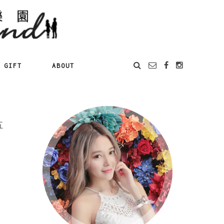
GIFT
ABOUT
五