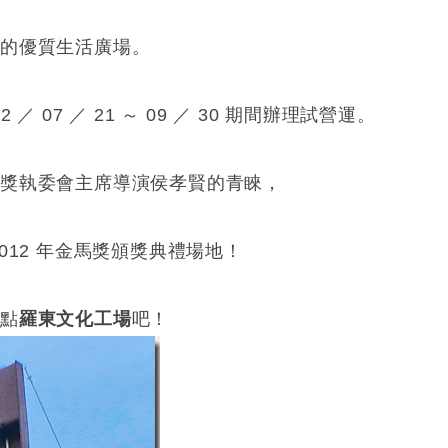
演的優質生活廣場。
07 ／ 21 ～ 09 ／ 30 期間辦理試營運。
獎執委會主席導演侯孝賢的青睞，
2012 年金馬獎頒獎典禮場地！
亮點
羅東文化工場
吧！