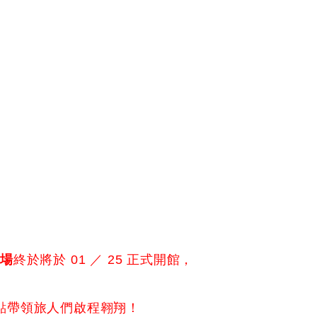
工場
終於將於 01 ／ 25 正式開館，
新亮點帶領旅人們啟程翱翔！