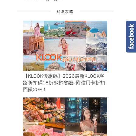
精選攻略
【KLOOK優惠碼】2026最新KLOOK客
路折扣碼18折起超省錢~附信用卡折扣
回饋20%！