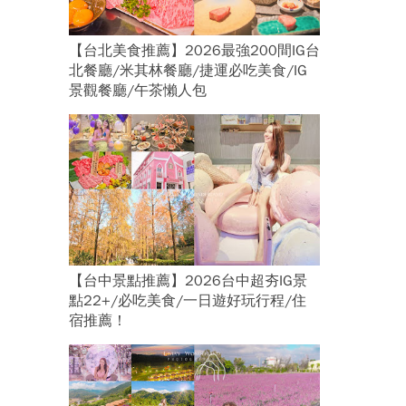
【台北美食推薦】2026最強200間IG台
北餐廳/米其林餐廳/捷運必吃美食/IG
景觀餐廳/午茶懶人包
【台中景點推薦】2026台中超夯IG景
點22+/必吃美食/一日遊好玩行程/住
宿推薦！