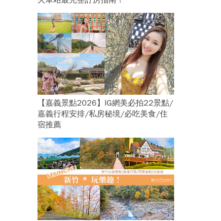
火車站最完整訂房指南！
【嘉義景點2026】IG網美必拍22景點/
嘉義行程安排/私房秘境/必吃美食/住
宿推薦