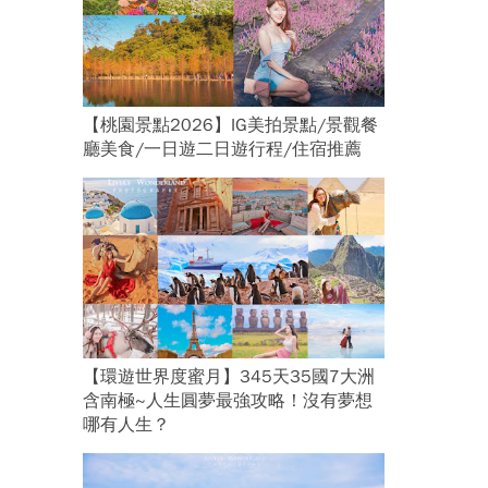
【桃園景點2026】IG美拍景點/景觀餐
廳美食/一日遊二日遊行程/住宿推薦
【環遊世界度蜜月】345天35國7大洲
含南極~人生圓夢最強攻略！沒有夢想
哪有人生？