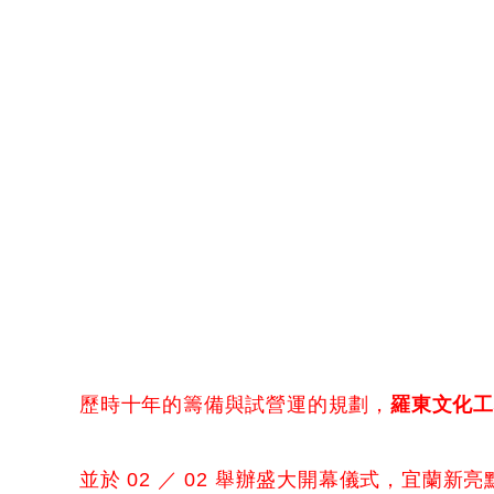
歷時十年的籌備與試營運的規劃，
羅東文化
並於 02 ／ 02 舉辦盛大開幕儀式，宜蘭