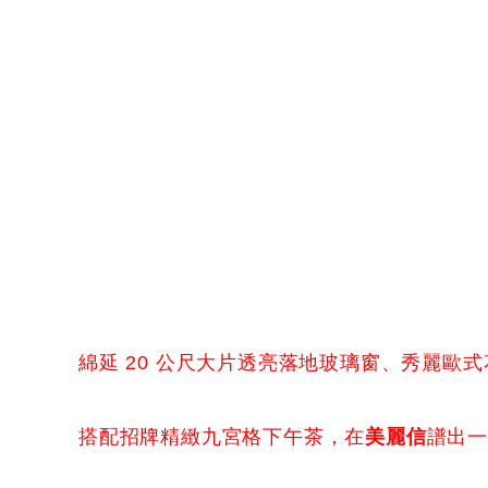
綿延 20 公尺大片透亮落地玻璃窗、秀麗歐
搭配招牌精緻九宮格下午茶，在
美麗信
譜出