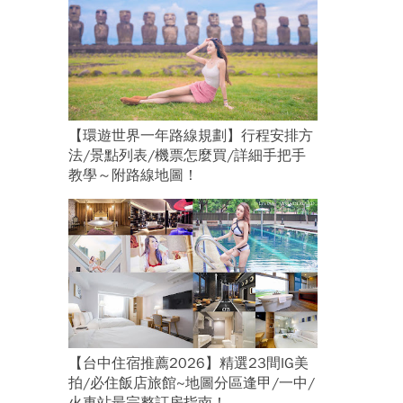
【環遊世界一年路線規劃】行程安排方
法/景點列表/機票怎麼買/詳細手把手
教學～附路線地圖！
【台中住宿推薦2026】精選23間IG美
拍/必住飯店旅館~地圖分區逢甲/一中/