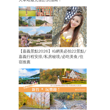
火車站最完整訂房指南！
【嘉義景點2026】IG網美必拍22景點/
嘉義行程安排/私房秘境/必吃美食/住
宿推薦