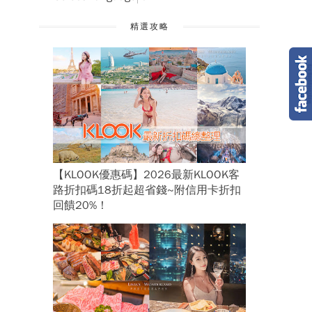
精選攻略
【KLOOK優惠碼】2026最新KLOOK客
路折扣碼18折起超省錢~附信用卡折扣
回饋20%！