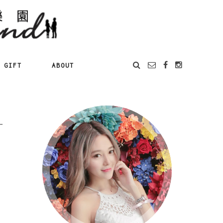
GIFT
ABOUT
一