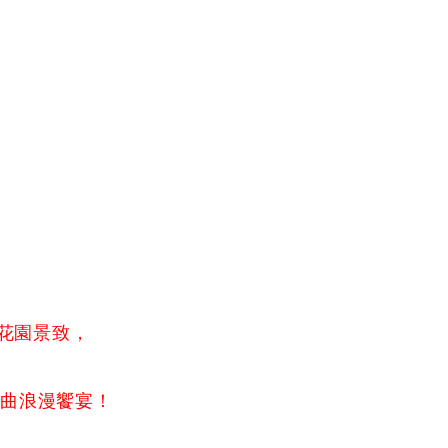
式花園景致，
一曲浪漫饗宴！