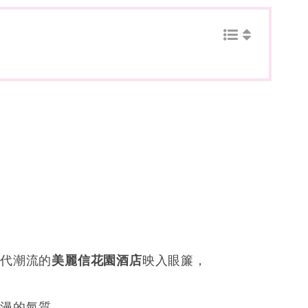
現代潮流的
美麗信花園酒店
映入眼簾，
浪漫的氣質，