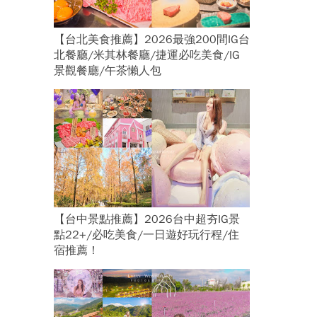
【台北美食推薦】2026最強200間IG台
北餐廳/米其林餐廳/捷運必吃美食/IG
景觀餐廳/午茶懶人包
【台中景點推薦】2026台中超夯IG景
點22+/必吃美食/一日遊好玩行程/住
宿推薦！