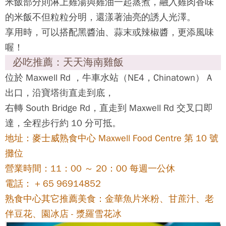
米飯部分則淋上雞湯與雞油一起蒸煮，融入雞肉香味
的米飯不但粒粒分明，還漾著油亮的誘人光澤。
享用時，可以搭配黑醬油、蒜末或辣椒醬，更添風味
喔！
必吃推薦：天天海南雞飯
位於 Maxwell Rd ，牛車水站（NE4，Chinatown） A
出口，沿寶塔街直走到底，
右轉 South Bridge Rd，直走到 Maxwell Rd 交叉口即
達，全程步行約 10 分可抵。
地址：麥士威熟食中心 Maxwell Food Centre 第 10 號
攤位
營業時間：11：00 ～ 20：00 每週一公休
電話： + 65 96914852
熟食中心其它推薦美食：金華魚片米粉、甘蔗汁、老
伴豆花、園冰店 - 漿羅雪花冰