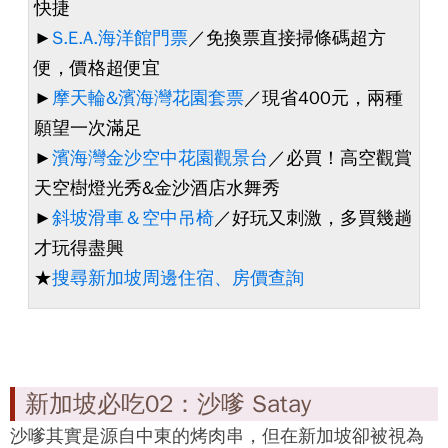
快捷
►
S.E.A.海洋館門票
／免換票直接掃條碼超方
便，價格超便宜
►
摩天輪&濱海灣花園套票
／現省400元，兩種
願望一次滿足
►
濱海灣金沙空中花園觀景台
／必買！高空觀賞
天空樹燈光秀&金沙酒店水舞秀
►
斜坡滑車＆空中吊椅
／好玩又刺激，多買幾趟
才玩得盡興
★
搜尋新加坡周邊住宿、房價查詢
新加坡必吃02：沙嗲 Satay
沙嗲其實是源自中東的烤肉串，但在新加坡卻被視為