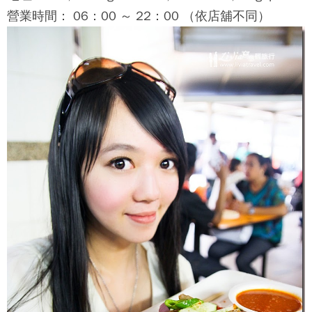
新加坡必吃04：囉惹 Rojak
Rojak 其實是馬來文，意思是指 '' 大雜燴 '' ，在東南
亞各地都吃得到，口味千變萬化。
在新加坡的囉惹採用豆芽、黃瓜、蘿蔔、生芒果、鳳
梨等食材，
切成細狀後與豆干一同放入盤中，最後淋上特製蝦
醬、檸檬汁、碎花生就完成囉！
（
〔小印度攻略。新加坡自由行〕竹腳中心美食囉