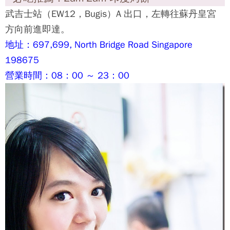
新加坡必吃07：印度煎餅 Roti Prata
印度煎餅絕對是新加坡印度同胞早餐首選，一團團麵
皮在經過印度師傅的巧手後，
被拉、扯、拋得薄如紙張，接著層層往內對折，放進