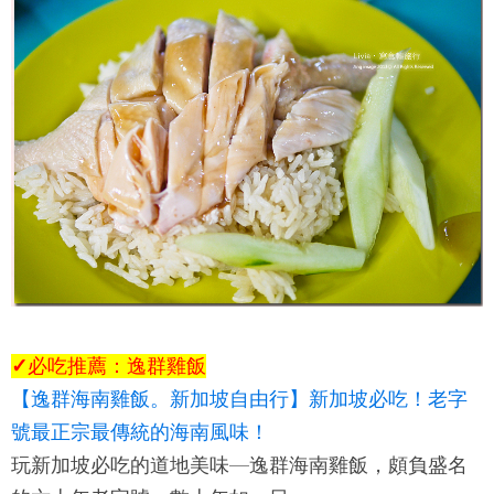
✓必吃推薦：逸群雞飯
【逸群海南雞飯。新加坡自由行】新加坡必吃！老字
號最正宗最傳統的海南風味！
玩新加坡必吃的道地美味—逸群海南雞飯，頗負盛名