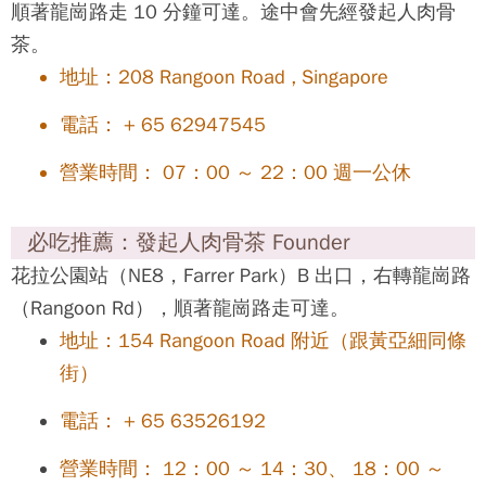
新加坡必吃03：肉骨茶 Bak Kut Teh
擁有美味湯頭的肉骨茶大致分為福建派與潮州派。
新加坡以潮州派為主，最有名的肉骨茶當屬黃亞細肉
骨茶，
湯頭偏清淡，並加入大量胡椒與蒜頭，所以胡椒味道
較重，
招牌混合肉排骨湯 7.5 SGD，約 NT. 180 元、招牌肉
骨湯 6 SGD，約 NT. 144 元，