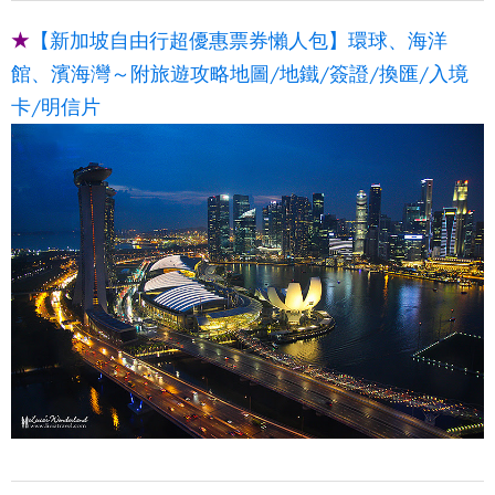
★
【新加坡自由行超優惠票券懶人包】環球、海洋
館、濱海灣～附旅遊攻略地圖/地鐵/簽證/換匯/入境
卡/明信片