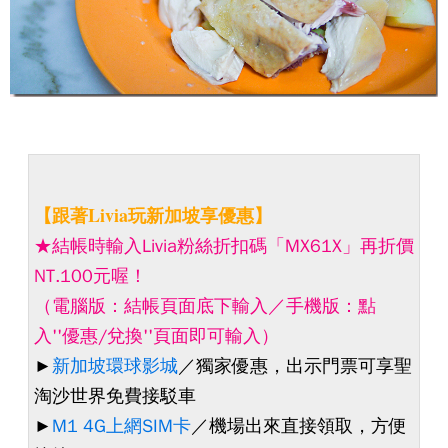
【跟著Livia玩新加坡享優惠】
★結帳時輸入Livia粉絲折扣碼「MX61X」再折價
NT.100元喔！
（電腦版：結帳頁面底下輸入／手機版：點
入''優惠/兌換''頁面即可輸入）
►
新加坡環球影城
／獨家優惠，出示門票可享聖
淘沙世界免費接駁車
►
M1 4G上網SIM卡
／機場出來直接領取，方便