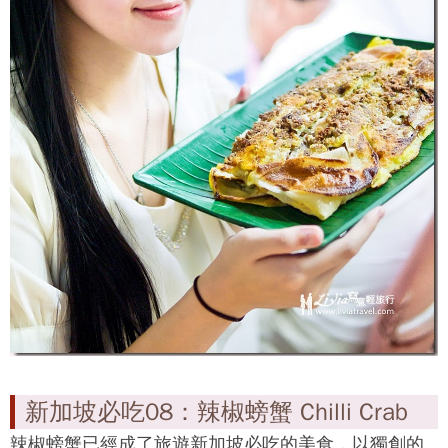
平底鍋煎至熟脆。
享用時別忘了搭配一杯口感風味俱佳的印度拉茶喔！
【蘇丹回教堂& Zam Zam】新加坡最古老最壯觀清真
寺、人氣必吃印度烤餅！
必吃推薦：Zam Zam 印度烤餅
武吉士站（EW12，Bugis）A 出口，左轉往蘇丹皇宮
方向前進即達。
地址：697,699, North Bridge Road Singapore
198675
營業時間：08：00 ～ 23：00