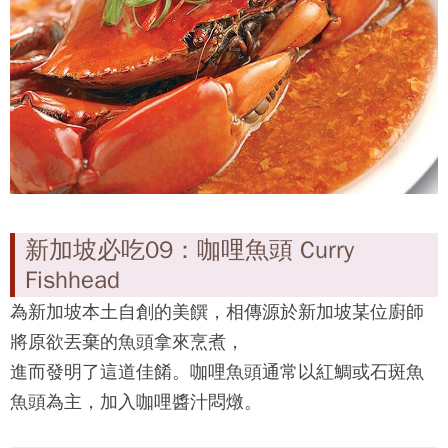
新加坡必吃08：辣椒螃蟹 Chilli Crab
辣椒螃蟹已經成了旅遊新加坡必吃的美食，以獨創的
火辣湯汁與湯頭烹調生猛螃蟹而得名。
現在許多新加坡餐館都選用肥美斯里蘭卡螃蟹，搭配
薑蒜、淋上辛辣的番茄辣椒汁，
並加入蛋花勾芡即成。
必吃推薦：珍寶海鮮樓辣螃蟹 Jumbo Seafood
克拉碼頭站（NE5，Clarke Quay）C 出口，左轉沿新
加坡河岸直走即達。
地址：20 Upper Circular Road #B1-48 The Riverwalk