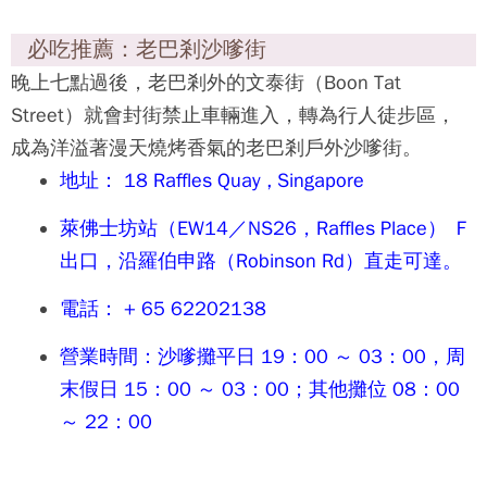
必吃推薦：老巴剎沙嗲街
晚上七點過後，老巴剎外的文泰街（Boon Tat
Street）就會封街禁止車輛進入，轉為行人徒步區，
成為洋溢著漫天燒烤香氣的老巴剎戶外沙嗲街。
地址： 18 Raffles Quay , Singapore
萊佛士坊站（EW14／NS26，Raffles Place） Ｆ
出口，沿羅伯申路（Robinson Rd）直走可達。
電話： + 65 62202138
營業時間：沙嗲攤平日 19：00 ～ 03：00，周
末假日 15：00 ～ 03：00；其他攤位 08：00
～ 22：00