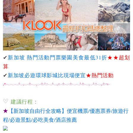
✔
新加坡 熱門活動門票樂園美食最低31折
★★
超划
算
✔
新加坡必遊環球影城比現場便宜
★熱門活動
建議行程：
★
【新加坡自由行全攻略】便宜機票/優惠票券/旅遊行
程/必遊景點/必吃美食/酒店推薦