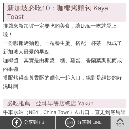
Fishhead
為新加坡本土自創的美饌，相傳源於新加坡某位廚師
將原欲丟棄的魚頭拿來烹煮，
進而發明了這道佳餚。咖哩魚頭通常以紅鯛或石斑魚
魚頭為主，加入咖哩醬汁悶燉。
必吃推薦：Muthu's Curry
小印度站（NE7，Little India）E 出口右轉，沿跑馬路
（Race Course Rd）走即可抵達。
地址： 3 Temasek Blvd, Singapore 038983
電話： + 65 68357707
營業時間：10：00 ～ 22：00
分享到 FB
分享到 LINE
LINE
TOP