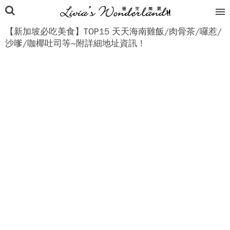
【新加坡必吃美食】TOP15 天天海南雞飯/肉骨茶/囉惹/
沙嗲/咖椰吐司等~附詳細地址資訊！