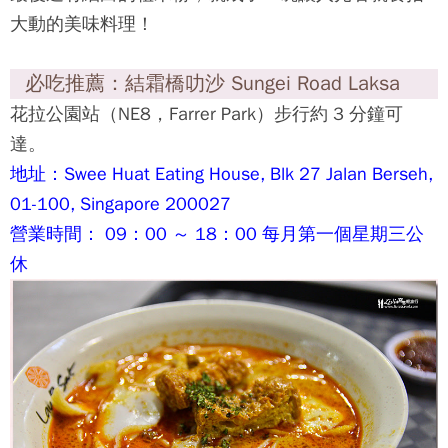
新加坡必吃05：炒粿條 Char Kway
Teow
新加坡擁有寬扁造型的粿條加入了豆芽、雞蛋、豬
油、魚餅、蛤肉、臘腸等豐富配料後快炒，
要拿捏並控制恰到好處的火候並非一件簡單的事。