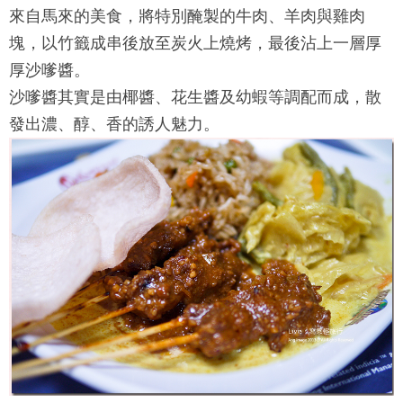
來自馬來的美食，將特別醃製的牛肉、羊肉與雞肉
塊，以竹籤成串後放至炭火上燒烤，最後沾上一層厚
厚沙嗲醬。
沙嗲醬其實是由椰醬、花生醬及幼蝦等調配而成，散
發出濃、醇、香的誘人魅力。