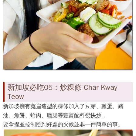
惹、超美阿都卡夫回教堂、小印度迴廊！
）
必吃推薦：竹角市場 TEKKA Food Market
小印度站（NE7，Little India）C 出口，直走可進入市
場。
地址：665, Serangoon Road, Little India, Singapore
營業時間： 06：00 ～ 22：00 （依店舖不同）