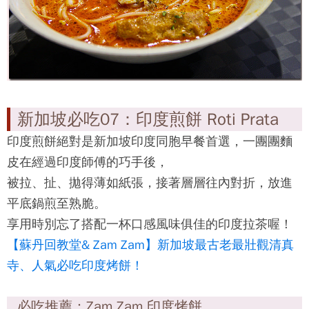
新加坡必吃06：叻沙 Laksa
可說是最具代表性的娘惹美食，
在飄香的咖哩湯頭中加入椰漿、辣椒、魚餅、油豆
腐、蝦米等多樣食材，
最後還有細白的粗米粉，就成了一碗讓人光看就食指
大動的美味料理！
必吃推薦：結霜橋叻沙 Sungei Road Laksa
花拉公園站（NE8，Farrer Park）步行約 3 分鐘可
達。
地址：Swee Huat Eating House, Blk 27 Jalan Berseh,
01-100, Singapore 200027
營業時間： 09：00 ～ 18：00 每月第一個星期三公
休