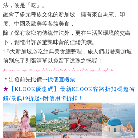
法，便是「吃」。
融會了多元種族文化的新加坡，擁有來自馬來、印
度、中國及歐美等各族美食，
除了保有家鄉的傳統作法外，更在生活與環境的交織
下，創造出許多驚艷味蕾的佳餚美饌。
15大新加坡必吃經典美食總整理，旅人們出發新加坡
前別忘了列張清單以免留下遺珠之憾喔！
找便宜機票
＊出發前先比價→
★
【KLOOK優惠碼】最新KLOOK客路折扣碼超省
錢/最低19折起~附信用卡折扣！