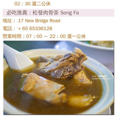
馬來西亞則盛行福建派，添加黑醬油與許多中藥材，
因此湯頭又黑又濃。
必吃推薦：黃亞細肉骨茶 NG AH SIO
花拉公園站（NE8，Farrer Park）B 出口，右轉龍崗路
（Rangoon Rd），
順著龍崗路走 10 分鐘可達。途中會先經發起人肉骨
茶。
地址：208 Rangoon Road , Singapore
電話： + 65 62947545
營業時間： 07：00 ～ 22：00 週一公休
必吃推薦：發起人肉骨茶 Founder
花拉公園站（NE8，Farrer Park）B 出口，右轉龍崗路