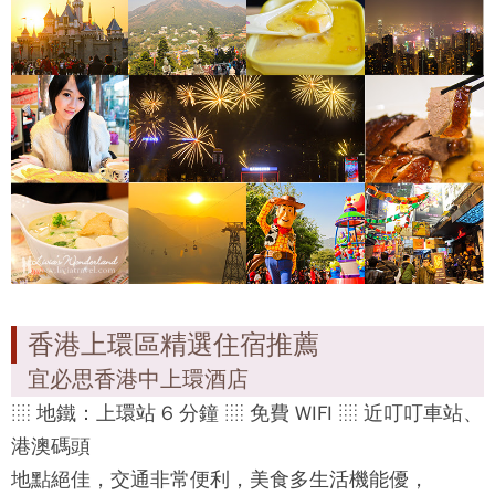
香港上環區精選住宿推薦
宜必思香港中上環酒店
░ 地鐵：上環站 6 分鐘 ░ 免費 WIFI ░ 近叮叮車站、
港澳碼頭
地點絕佳，交通非常便利，美食多生活機能優，