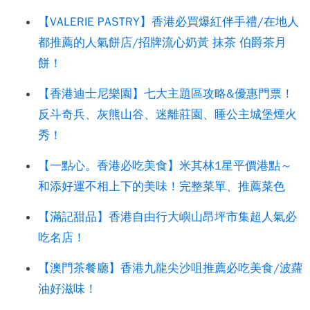
【VALERIE PASTRY】香港必買爆紅伴手禮/在地人
都推薦的人氣餅店/招牌流心奶黃 抹茶 伯爵茶月
餅！
【香港迪士尼樂園】七大主題區攻略&優惠門票！
反斗奇兵、灰熊山谷、迷離莊園、睡公主城堡煙火
秀！
【一點心。香港必吃美食】米其林1星平價港點～
和添好運不相上下的美味！完整菜單、推薦菜色
【滿記甜品】香港自由行大嶼山昂坪市集超人氣必
吃名店！
【澳門茶餐廳】香港九龍尖沙咀推薦必吃美食/波蘿
油好滋味！