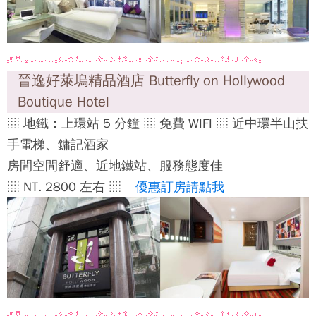
晉逸好萊塢精品酒店 Butterfly on Hollywood
Boutique Hotel
░ 地鐵：上環站 5 分鐘 ░ 免費 WIFI ░ 近中環半山扶
手電梯、鏞記酒家
房間空間舒適、近地鐵站、服務態度佳
░ NT. 2800 左右 ░
優惠訂房請點我