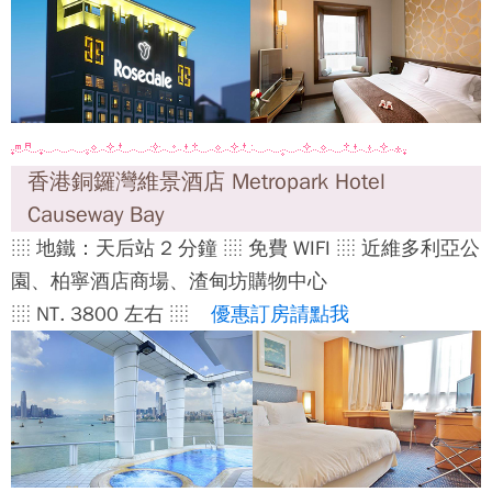
香港銅鑼灣維景酒店 Metropark Hotel
Causeway Bay
░ 地鐵：天后站 2 分鐘 ░ 免費 WIFI ░ 近維多利亞公
園、柏寧酒店商場、渣甸坊購物中心
░ NT. 3800 左右 ░
優惠訂房請點我