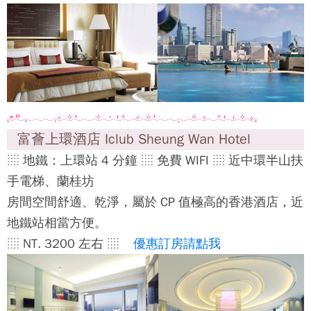
富薈上環酒店 Iclub Sheung Wan Hotel
░ 地鐵：上環站 4 分鐘 ░ 免費 WIFI ░ 近中環半山扶
手電梯、蘭桂坊
房間空間舒適、乾淨，屬於 CP 值極高的香港酒店，近
地鐵站相當方便。
░ NT. 3200 左右 ░
優惠訂房請點我