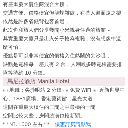
有座重慶大廈住商混合大樓，
交通方便、價格便宜但龍蛇雜處，有些人避而遠之卻
依然是許多省錢背包客首選，
此次也和旅人們分享幾間小米親身住過的旅館～
其實重慶大廈只是出入分子較為複雜，沒有想像中這
麼可怕，
優點是可以非常便宜的價格入住熱鬧的尖沙咀，
缺點是電梯每一座只有 2 台，人潮較多時電梯需要排
隊等待約 10 分鐘。
馬尼拉酒店 Manila Hotel
░ 地鐵：尖沙咀站 2 分鐘 ░ 免費 WIFI ░ 近新世界中
心、1881廣場、香港藝術館、星光大道
這間在重慶大樓住的三間之中最棒的一間，
空間比較大些，房間裝潢也較新穎。
░ NT. 1500 左右 ░
優惠訂房請點我