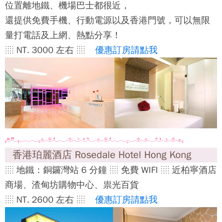
位置離地鐵、機場巴士都很近，
還提供免費手機、行動電源以及香港門號，可以無限
量打電話及上網、熱點分享！
░ NT. 3000 左右 ░
優惠訂房請點我
香港珀麗酒店 Rosedale Hotel Hong Kong
░ 地鐵：銅鑼灣站 6 分鐘 ░ 免費 WIFI ░ 近柏寧酒店
商場、渣甸坊購物中心、祟光百貨
░ NT. 2600 左右 ░
優惠訂房請點我