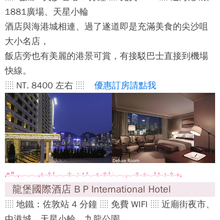
1881廣場、天星小輪
酒店與海港城相連、過了遂道即是充滿美食的尖沙咀
大小名店，
飯店旁也有美麗的港景可賞，有接駁巴士直接到機場
快線。
░ NT. 8400 左右 ░
優惠訂房請點我
龍堡國際酒店 B P International Hotel
░ 地鐵：佐敦站 4 分鐘 ░ 免費 WIFI ░ 近廟街夜市、
中港城、天星小輪、九龍公園