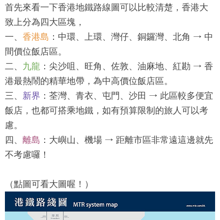
首先來看一下香港地鐵路線圖可以比較清楚，香港大
致上分為四大區塊，
一、
香港島
：
中環、上環、灣仔、銅鑼灣、北角 → 中
間價位飯店區。
二、
九龍
：
尖沙咀、旺角、佐敦、油麻地、紅勘 → 香
港最熱鬧的精華地帶，為中高價位飯店區。
三、
新界
：
荃灣、青衣、屯門、沙田 → 此區較多便宜
飯店，也都可搭乘地鐵，如有預算限制的旅人可以考
慮。
四、
離島
：
大嶼山、機場 → 距離市區非常遠這邊就先
不考慮囉！
（點圖可看大圖喔！）