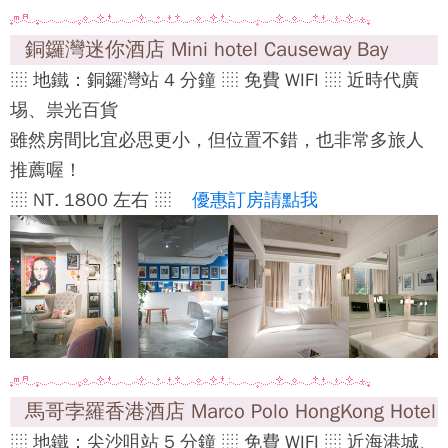
銅鑼灣迷你酒店 Mini hotel Causeway Bay
░ 地鐵：銅鑼灣站 4 分鐘 ░ 免費 WIFI ░ 近時代廣
埸、祟光百貨
雖然房間比宜必思更小，但位置不錯，也非常多旅人
推薦喔！
░ NT. 1800 左右 ░
優惠訂房請點我
馬哥孛羅香港酒店 Marco Polo HongKong Hotel
░ 地鐵：尖沙咀站 5 分鐘 ░ 免費 WIFI ░ 近海港城、