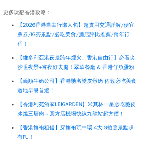
更多玩翻香港攻略：
【2026香港自由行懶人包】超實用交通詳解/便宜
票券/IG夯景點/必吃美食/酒店評比推薦/跨年行
程！
【維多利亞港夜景跨年煙火。香港自由行】必看尖
沙咀夜景+宵夜好去處！翠華餐廳 & 香港仔魚蛋粉
【義順牛奶公司】香港馳名雙皮燉奶 佐敦必吃美食
道地早餐首選！
【香港利苑酒家LEIGARDEN】米其林一星必吃脆皮
冰燒三層肉～圓方店機場快線九龍站超方便！
【香港旗袍租借】穿旗袍玩中環 4大IG拍照景點超
有FU！