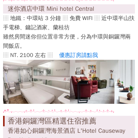
迷你酒店中環 Mini hotel Central
░ 地鐵：中環站 3 分鐘 ░ 免費 WIFI ░ 近中環半山扶
手電梯、鏞記酒家、蘭桂坊
雖然房間迷你但位置非常方便，分為中環與銅鑼灣兩
間飯店。
░ NT. 2100 左右 ░
優惠訂房請點我
香港銅鑼灣區精選住宿推薦
香港如心銅鑼灣海景酒店 L'Hotel Causeway