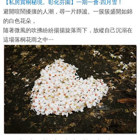
【私房賞桐秘境。彰化芬園】一期一會‧四月雪！
避開喧鬧擾攘的人潮，尋一片靜謐。一簇簇盛開如錦
的白色花朵，
隨著微風的吹拂紛紛揚揚旋落而下，放縱自己沉溺在
這場落桐花雨之中…