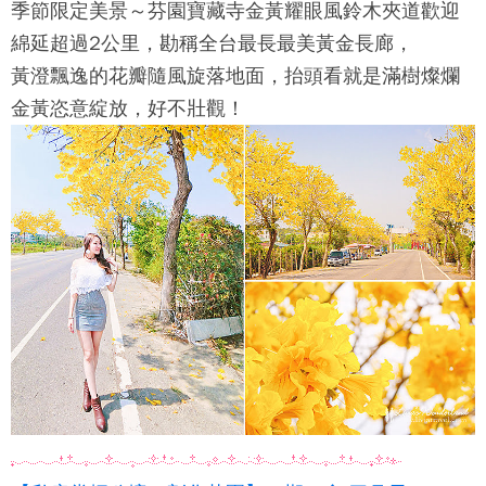
季節限定美景～芬園寶藏寺金黃耀眼風鈴木夾道歡迎
綿延超過2公里，勘稱全台最長最美黃金長廊，
黃澄飄逸的花瓣隨風旋落地面，抬頭看就是滿樹燦爛
金黃恣意綻放，好不壯觀！