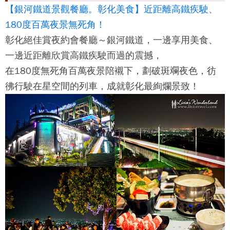
【銀河鐵道景觀餐廳。彰化美食】近距離高鐵疾駛、
180度百萬夜景無死角！
彰化絕佳賞夜約會餐廳～銀河鐵道，一邊享用美食、
一邊近距離欣賞高鐵疾駛而過的震撼，
在180度無死角百萬夜景陪襯下，劃破斑斕夜色，彷
彿行駛在星空間的列車，成就彰化最絢爛景致！