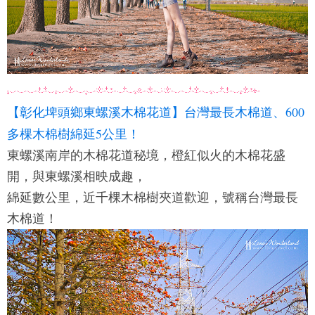
【彰化埤頭鄉東螺溪木棉花道】台灣最長木棉道、600
多棵木棉樹綿延5公里！
東螺溪南岸的木棉花道秘境，橙紅似火的木棉花盛
開，與東螺溪相映成趣，
綿延數公里，近千棵木棉樹夾道歡迎，號稱台灣最長
木棉道！