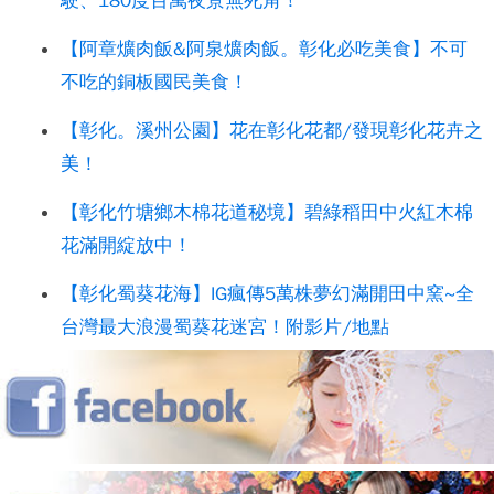
駛、180度百萬夜景無死角！
【阿章爌肉飯&阿泉爌肉飯。彰化必吃美食】不可
不吃的銅板國民美食！
【彰化。溪州公園】花在彰化花都/發現彰化花卉之
美！
【彰化竹塘鄉木棉花道秘境】碧綠稻田中火紅木棉
花滿開綻放中！
【彰化蜀葵花海】IG瘋傳5萬株夢幻滿開田中窯~全
台灣最大浪漫蜀葵花迷宮！附影片/地點