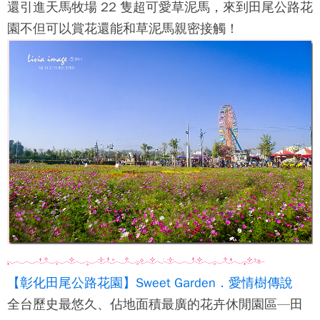
還引進天馬牧場 22 隻超可愛草泥馬，來到田尾公路花
園不但可以賞花還能和草泥馬親密接觸！
【彰化田尾公路花園】Sweet Garden．愛情樹傳說
全台歷史最悠久、佔地面積最廣的花卉休閒園區—田