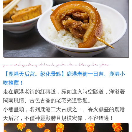
【鹿港天后宮。彰化景點】鹿港老街一日遊、鹿港小
吃推薦！
走在鹿港老街的紅磚道，宛如進入時空隧道，洋溢著
閩南風情、古色古香的老宅夾道歡迎。
小巷盡頭，名列鹿港三大古蹟之一、香火鼎盛的鹿港
天后宮，不僅神靈顯赫且規模宏偉，不容錯過！