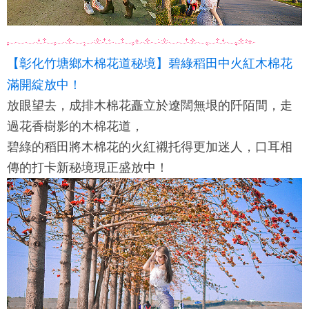
【彰化竹塘鄉木棉花道秘境】碧綠稻田中火紅木棉花
滿開綻放中！
放眼望去，成排木棉花矗立於遼闊無垠的阡陌間，走
過花香樹影的木棉花道，
碧綠的稻田將木棉花的火紅襯托得更加迷人，口耳相
傳的打卡新秘境現正盛放中！