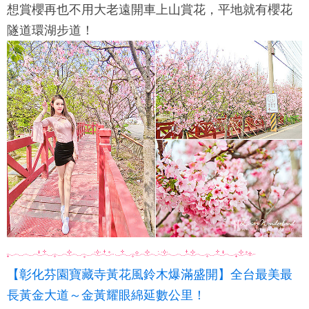
想賞櫻再也不用大老遠開車上山賞花，平地就有櫻花
隧道環湖步道！
【彰化芬園寶藏寺黃花風鈴木爆滿盛開】全台最美最
長黃金大道～金黃耀眼綿延數公里！