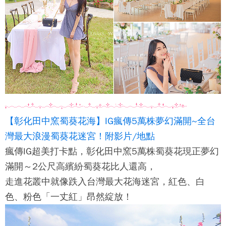
【彰化田中窯蜀葵花海】IG瘋傳5萬株夢幻滿開~全台
灣最大浪漫蜀葵花迷宮！附影片/地點
瘋傳IG超美打卡點，彰化田中窯5萬株蜀葵花現正夢幻
滿開～2公尺高繽紛蜀葵花比人還高，
走進花叢中就像跌入台灣最大花海迷宮，紅色、白
色、粉色「一丈紅」昂然綻放！