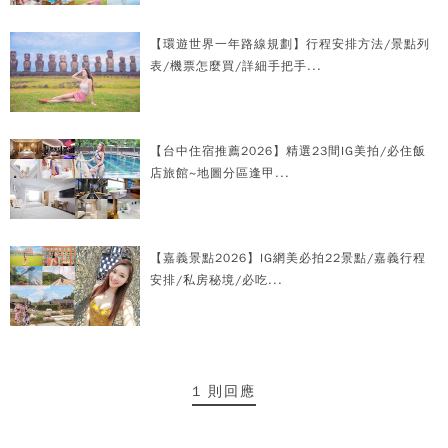
【環遊世界一年路線規劃】行程安排方法/景點列
表/機票怎麼買/詳細手把手...
【台中住宿推薦2026】精選23間IG美拍/必住飯
店旅館~地圖分區逢甲...
【嘉義景點2026】IG網美必拍22景點/嘉義行程
安排/私房秘境/必吃...
1 則回應