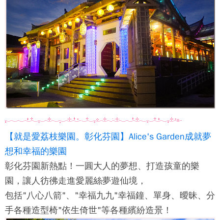
【就是愛荔枝樂園。彰化芬園】Alice's Garden成就夢
想和幸福的樂園
彰化芬園新熱點！一圓大人的夢想、打造孩童的樂
園，讓人彷彿走進愛麗絲夢遊仙境，
包括"八心八箭"、"幸福九九"幸福鐘、單身、曖昧、分
手各種造型椅"依生倚世"等各種繽紛造景！