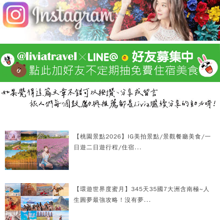
【桃園景點2026】IG美拍景點/景觀餐廳美食/一
日遊二日遊行程/住宿...
【環遊世界度蜜月】345天35國7大洲含南極~人
生圓夢最強攻略！沒有夢...