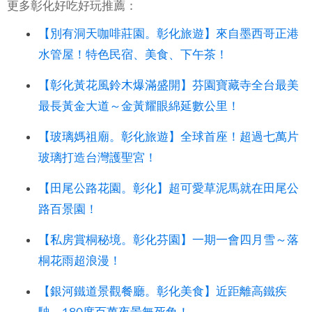
更多彰化好吃好玩推薦：
【別有洞天咖啡莊園。彰化旅遊】來自墨西哥正港
水管屋！特色民宿、美食、下午茶！
【彰化黃花風鈴木爆滿盛開】芬園寶藏寺全台最美
最長黃金大道～金黃耀眼綿延數公里！
【玻璃媽祖廟。彰化旅遊】全球首座！超過七萬片
玻璃打造台灣護聖宮！
【田尾公路花園。彰化】超可愛草泥馬就在田尾公
路百景園！
【私房賞桐秘境。彰化芬園】一期一會四月雪～落
桐花雨超浪漫！
【銀河鐵道景觀餐廳。彰化美食】近距離高鐵疾