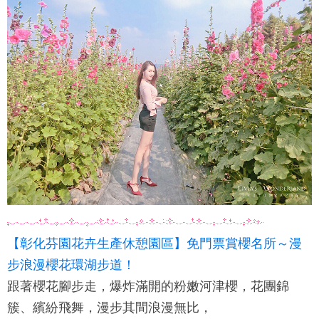
【彰化芬園花卉生產休憩園區】免門票賞櫻名所～漫
步浪漫櫻花環湖步道！
跟著櫻花腳步走，爆炸滿開的粉嫩河津櫻，花團錦
簇、繽紛飛舞，漫步其間浪漫無比，