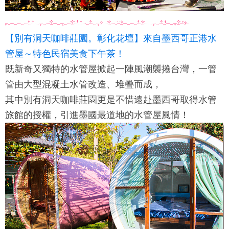
【別有洞天咖啡莊園。彰化花壇】來自墨西哥正港水
管屋～特色民宿美食下午茶！
既新奇又獨特的水管屋掀起一陣風潮襲捲台灣，一管
管由大型混凝土水管改造、堆疊而成，
其中別有洞天咖啡莊園更是不惜遠赴墨西哥取得水管
旅館的授權，引進墨國最道地的水管屋風情！