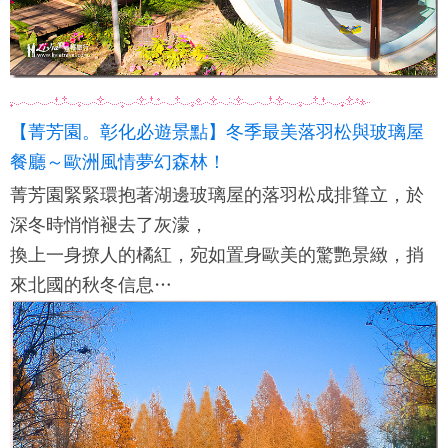
【菁芳園。彰化必遊景點】冬季最美落羽松與玻璃屋
餐廳～歐洲風情夢幻森林！
菁芳園緊緊環抱著湖邊玻璃屋的落羽松成排聳立，於
深冬時悄悄褪去了灰濛，
換上一身撩人的橘紅，宛如置身歐美的驚艷景緻，捎
來北國的秋冬信息…