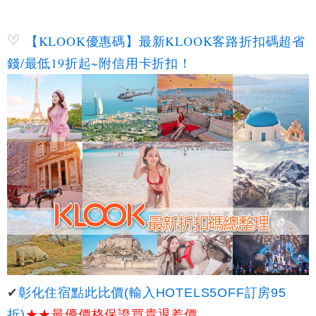
【KLOOK優惠碼】最新KLOOK客路折扣碼超省
錢/最低19折起~附信用卡折扣！
✔
彰化住宿點此比價(輸入HOTELS5OFF訂房95
★★
最優價格保證
買貴退差價
折)