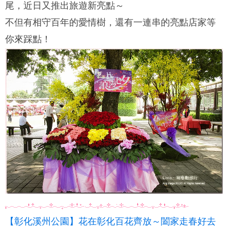
尾，近日又推出旅遊新亮點～
不但有相守百年的愛情樹，還有一連串的亮點店家等
你來踩點！
【彰化溪州公園】花在彰化百花齊放～闔家走春好去