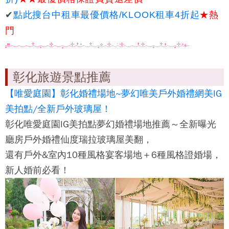
✔
★熱
點此搜台中租車最優價格/KLOOK租車4折起
門
彰化旅遊景點推薦
【唯愛庭園】彰化婚禮場地~夢幻唯美戶外婚禮網美IG
美拍點/全新戶外玻璃屋！
彰化唯愛庭園IG美拍點夢幻婚禮場地推薦～全新曝光
廳房戶外婚禮仙度瑞拉玻璃屋美翻，
還有戶外&室內10種風格宴客場地＋6種風格證婚場，
新人婚前必看！