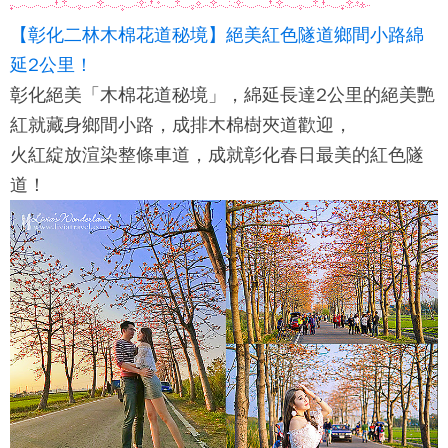
【彰化二林木棉花道秘境】絕美紅色隧道鄉間小路綿
延2公里！
彰化絕美「木棉花道秘境」，綿延長達2公里的絕美艷
紅就藏身鄉間小路，成排木棉樹夾道歡迎，
火紅綻放渲染整條車道，成就彰化春日最美的紅色隧
道！