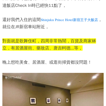
達飯店Check In時已經快11點了，
還好我們入住的這間
，
Shinjuku Prince Hotel新宿王子大飯店
就位在JR新宿車站附近，
對面就是歌舞伎町，四周非常熱鬧，百貨及商家林
立，有居酒屋街、藥妝店、唐吉軻德...等，
晚上想吃美食、居酒屋、或逛街掃貨都沒問題！