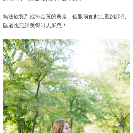
無法欣賞到成排金黃的美景，但眼前如此壯觀的綠色
隧道也已經美得叫人屏息！