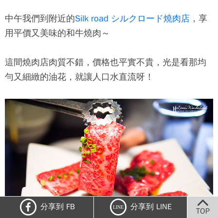
中午我們到附近的
Silk road シルクロード燒肉店
，享
用平價又美味的和牛燒肉～
這間燒肉店肉質不錯，價格也平實不貴，光是看那均
勻又細緻的油花，就讓人口水直流呀！
分享到 FB
分享到 LINE
LINE
TOP