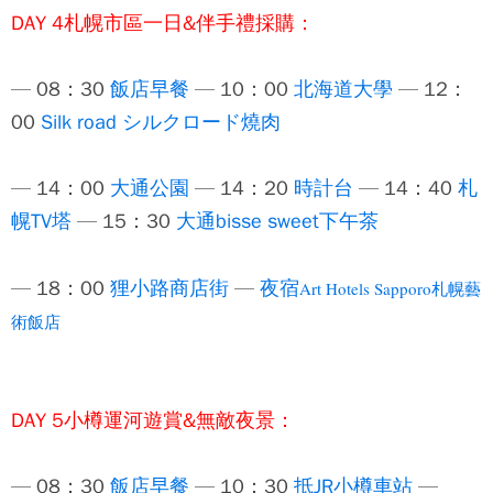
DAY 4札幌市區一日&伴手禮採購：
— 08：30
飯店早餐
— 10：00
北海道大學
— 12：
00
Silk road シルクロード燒肉
— 14：00
大通公園
— 14：20
時計台
— 14：40
札
幌TV塔
— 15：30
大通bisse sweet下午茶
— 18：00
狸小路商店街
—
夜宿
Art Hotels Sapporo
札幌藝
術飯店
DAY 5小樽運河遊賞&無敵夜景：
— 08：30
飯店早餐
— 10：30
抵JR小樽車站
—