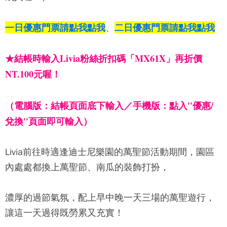
一日優惠門票請點我點我
二日優惠門票請點我點我
、
★結帳時輸入Livia粉絲折扣碼「MX61X」再折價
NT.100元喔！
（電腦版：結帳頁面底下輸入／手機版：點入''優惠/
兌換''頁面即可輸入）
Livia前往時適逢迪士尼樂園的萬聖節活動期間，園區
內處處都換上萬聖節、南瓜的裝飾打扮，
濃厚的過節氣氛，配上早中晚一天三場的萬聖遊行，
讓這一天過得既勞累又充實！