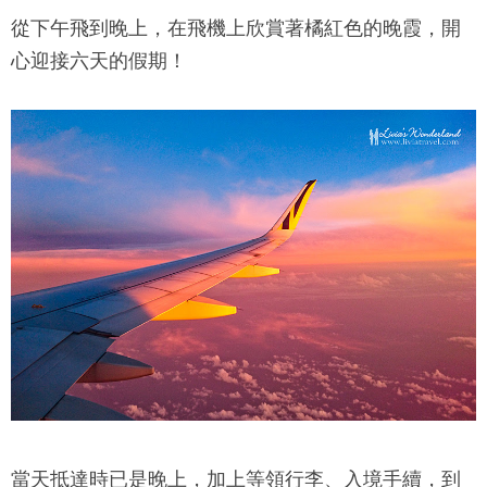
從下午飛到晚上，在飛機上欣賞著橘紅色的晚霞，開
心迎接六天的假期！
當天抵達時已是晚上，加上等領行李、入境手續，到