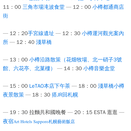
11：00
三角市場滝波食堂
— 12：00
小樽都通商店
街
— 12：20
手宮線遺址
— 12：30
小樽運河觀光案內
所
— 12：40
淺草橋
— 13：00
小樽
沿路散策（花畑牧場、北一硝子3號
館、六花亭、北菓樓）
— 14：30
小樽音樂盒堂
— 15：00
LeTAO本店下午茶
— 18：00
淺草橋小樽
夜景散策
— 18：30
搭JR回札幌
— 19：30 拉麵共和國晚餐 — 20：15 ESTA 逛逛 —
夜宿
Art Hotels Sapporo
札幌藝術飯店