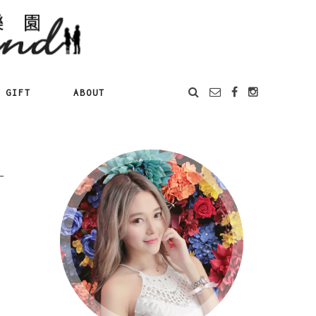
GIFT
ABOUT
一