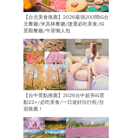
【台北美食推薦】2026最強200間IG台
北餐廳/米其林餐廳/捷運必吃美食/IG
景觀餐廳/午茶懶人包
【台中景點推薦】2026台中超夯IG景
點22+/必吃美食/一日遊好玩行程/住
宿推薦！