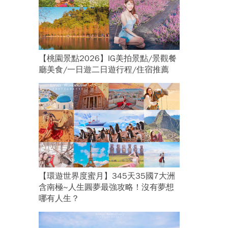
【桃園景點2026】IG美拍景點/景觀餐
廳美食/一日遊二日遊行程/住宿推薦
【環遊世界度蜜月】345天35國7大洲
含南極~人生圓夢最強攻略！沒有夢想
哪有人生？