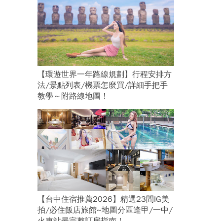
【環遊世界一年路線規劃】行程安排方
法/景點列表/機票怎麼買/詳細手把手
教學～附路線地圖！
【台中住宿推薦2026】精選23間IG美
拍/必住飯店旅館~地圖分區逢甲/一中/