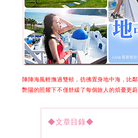
陣陣海風輕撫過雙頰，彷彿置身地中海，比
艷陽的照耀下不僅舒緩了每個旅人的煩憂更蔚藍
◆文章目錄◆