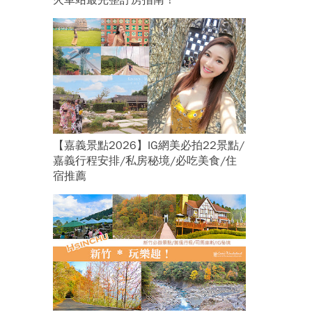
火車站最完整訂房指南！
【嘉義景點2026】IG網美必拍22景點/
嘉義行程安排/私房秘境/必吃美食/住
宿推薦