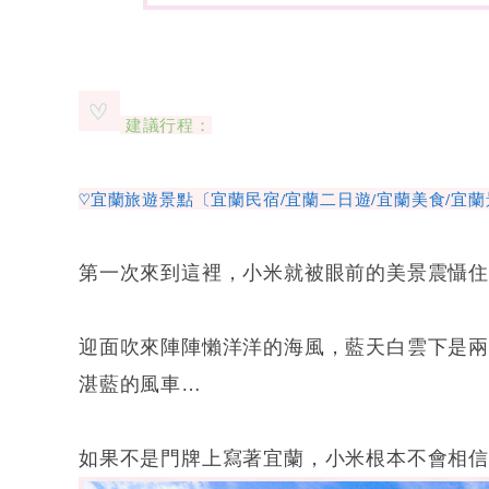
建議行程：
♡宜蘭旅遊景點〔宜蘭民宿/宜蘭二日遊/宜蘭美食/宜蘭
第一次來到這裡，小米就被眼前的美景震懾
迎面吹來陣陣懶洋洋的海風，藍天白雲下是
湛藍的風車…
如果不是門牌上寫著宜蘭，小米根本不會相信