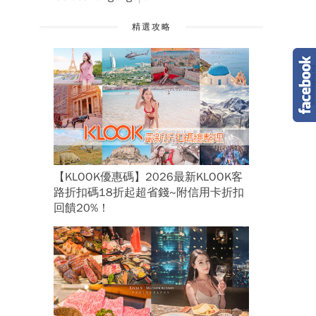
精選攻略
【KLOOK優惠碼】2026最新KLOOK客
路折扣碼18折起超省錢~附信用卡折扣
回饋20%！
、