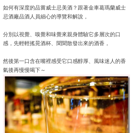
如何有深度的品嘗威士忌美酒？跟著金車葛瑪蘭威士
忌酒廠品酒人員細心的導覽和解說，
分別以視覺、嗅覺和味覺來親身體驗它多層次的口
感，先輕輕搖晃酒杯、聞聞散發出來的酒香，
然後第一口含在嘴裡感受它口感醇厚、風味迷人的香
氣後再慢慢喝下～