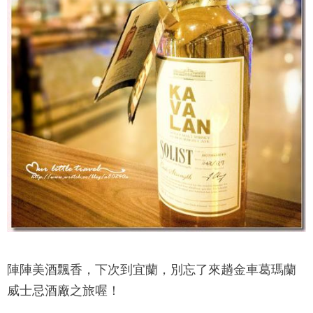
陣陣美酒飄香，下次到宜蘭，別忘了來趟
金車葛瑪蘭
威士忌酒廠
之旅喔！