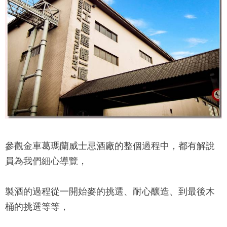
參觀
金車葛瑪蘭威士忌酒廠
的整個過程中，都有解說
員為我們細心導覽，
製酒的過程從一開始麥的挑選、耐心釀造、到最後木
桶的挑選等等，