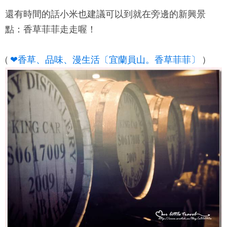
還有時間的話小米也建議可以到就在旁邊的新興景
點：香草菲菲走走喔！
(
❤香草、品味、漫生活〔宜蘭員山。香草菲菲〕
)