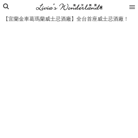
【宜蘭金車葛瑪蘭威士忌酒廠】全台首座威士忌酒廠！