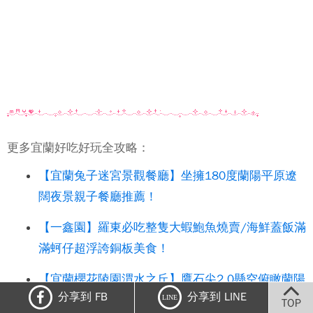
更多宜蘭好吃好玩全攻略：
【宜蘭兔子迷宮景觀餐廳】坐擁180度蘭陽平原遼
闊夜景親子餐廳推薦！
【一鑫園】羅東必吃整隻大蝦鮑魚燒賣/海鮮蓋飯滿
滿蚵仔超浮誇銅板美食！
【宜蘭櫻花陵園渭水之丘】鷹石尖2.0懸空俯瞰蘭陽
分享到 FB
分享到 LINE
平原絕美景致～IG打卡熱門景點！
LINE
TOP