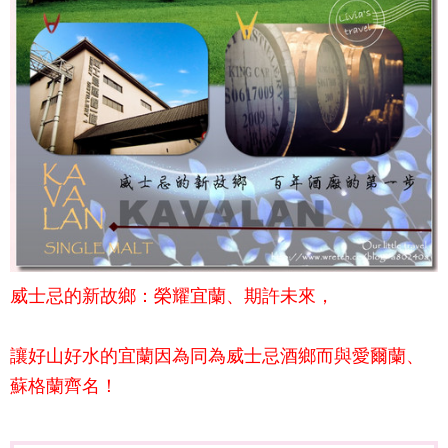
威士忌的新故鄉：榮耀宜蘭、期許未來，
讓好山好水的宜蘭因為同為威士忌酒鄉而與愛爾蘭、
蘇格蘭齊名！