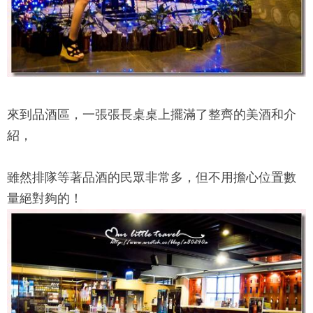
來到品酒區，一張張長桌桌上擺滿了整齊的美酒和介
紹，
雖然排隊等著品酒的民眾非常多，但不用擔心位置數
量絕對夠的！