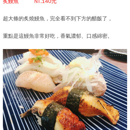
炙鰻魚 NT.140元
超大條的炙燒鰻魚，完全看不到下方的醋飯了，
重點是這鰻魚非常好吃，香氣濃郁、口感綿密。