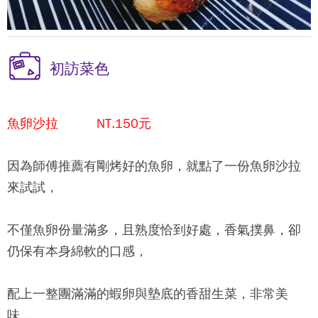
初訪菜色
魚卵沙拉 NT.150元
因為師傅推薦有剛烤好的魚卵，就點了一份魚卵沙拉
來試試，
不僅魚卵份量滿多，且熟度恰到好處，香氣撲鼻，卻
仍保有本身綿軟的口感，
配上一整團滿滿的蝦卵與墊底的香甜生菜，非常美
味，