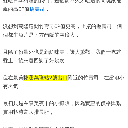
愛吃日本料理的我們，雖然前不久才吃過食尚玩家推
薦的高CP值
橋壽司
，
沒想到萬隆這間
竹壽司
CP值更高，上桌的握壽司一個
個都生魚片是下方醋飯的兩倍大，
且除了份量外也是新鮮味美，讓人驚豔，我們一吃就
愛上～後來還回訪了好幾次，
位在景美
捷運萬隆站2號出口
附近的
竹壽司
，在當地小
有名氣，
最初只是在景美夜市的小攤販，因為實惠的價格與紮
實用料時常大排長龍，