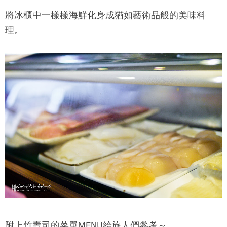
將冰櫃中一樣樣海鮮化身成猶如藝術品般的美味料
理。
附上
竹壽司
的菜單MENU給旅人們參考～