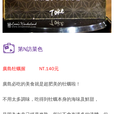
第N訪菜色
廣島牡蠣握 NT.140元
廣島必吃的美食就是超肥美的牡蠣啦！
不用太多調味，吃得到牡蠣本身的海味及鮮甜，