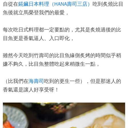
自從在
錵鑶日本料理（HANA壽司三店）
吃到炙燒比目
魚後就立馬榮登我們的最愛，
每次吃日式料理都一定要點的，尤其是炙燒過後的比
目魚更是香氣逼人、入口即化，
雖然今天吃到竹壽司的比目魚緣側炙烤的時間似乎稍
嫌不夠久，比目魚整體吃起來稍微生一點，
（比我們在
海壽司
吃到的更生一些），但是那迷人的
香氣還是讓人好享受呀！