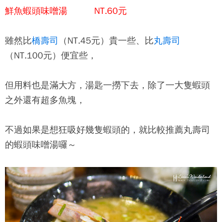
鮮魚蝦頭味噌湯 NT.60元
雖然比
橋壽司
（NT.45元）貴一些、比
丸壽司
（NT.100元）便宜些，
但用料也是滿大方，湯匙一撈下去，除了一大隻蝦頭
之外還有超多魚塊，
不過如果是想狂吸好幾隻蝦頭的，就比較推薦丸壽司
的蝦頭味噌湯囉～