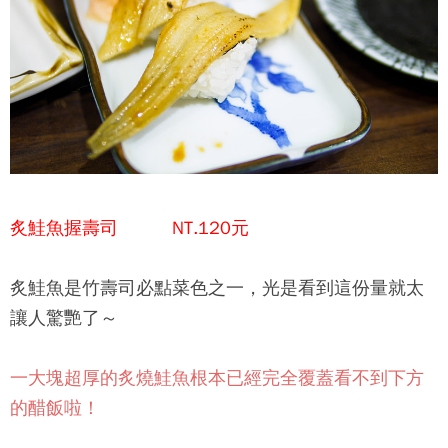
炙鮭魚握壽司 NT.120元
炙鮭魚是竹壽司必點菜色之一，光是看到這份量就太
讓人驚艷了～
一大塊超厚的炙燒鮭魚根本已經完全覆蓋看不到下方
的醋飯啦！