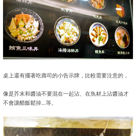
桌上還有擺著吃壽司的小告示牌，比較需要注意的，
像是芥末和醬油不要混在一起沾、在魚材上沾醬油才
不會讓醋飯鬆掉...等。