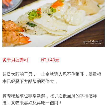
炙干貝握壽司 NT.140元
超級大顆的干貝，一上桌就讓人忍不住驚呼，份量根
本已經是下方醋飯的兩倍大，
實際吃起來也非常新鮮，吃了之後滿滿的幸福感洋
溢，意猶未盡好想再吃一個阿！