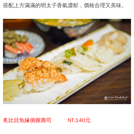
搭配上方滿滿的明太子香氣濃郁，價格合理又美味。
炙比目魚緣側握壽司 NT.140元