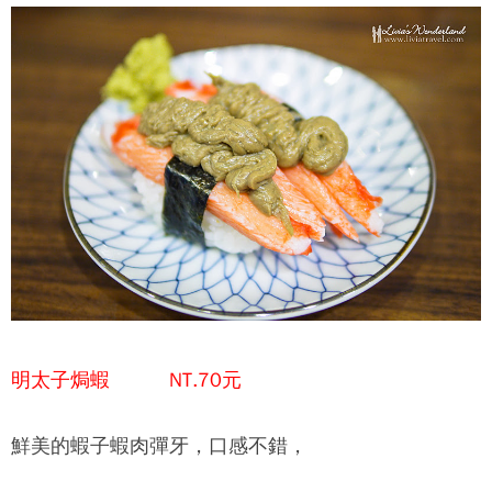
明太子焗蝦 NT.70元
鮮美的蝦子蝦肉彈牙，口感不錯，