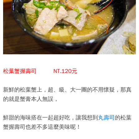
松葉蟹握壽司 NT.120元
新鮮的松葉蟹上，超、級、大一團的不用懷疑，那真
的就是蟹膏本人無誤，
鮮甜的海味搭在一起超好吃，讓我想到
丸壽司
的松葉
蟹握壽司也差不多這麼美味呢！