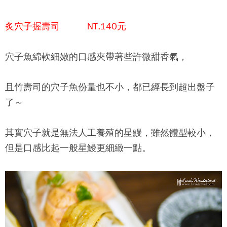
炙穴子握壽司 NT.140元
穴子魚綿軟細嫩的口感夾帶著些許微甜香氣，
且竹壽司的穴子魚份量也不小，都已經長到超出盤子
了～
其實穴子就是無法人工養殖的星鰻，雖然體型較小，
但是口感比起一般星鰻更細緻一點。