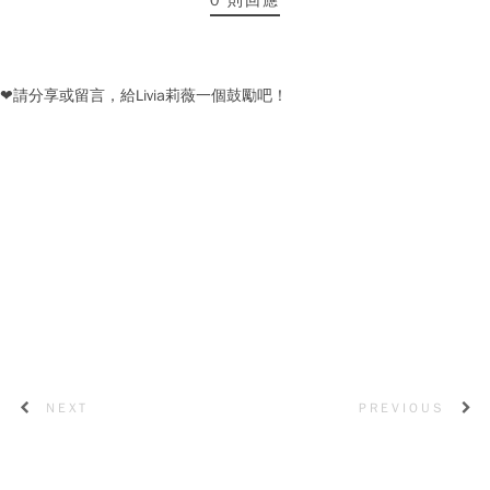
0 則回應
❤請分享或留言，給Livia莉薇一個鼓勵吧！
NEXT
PREVIOUS