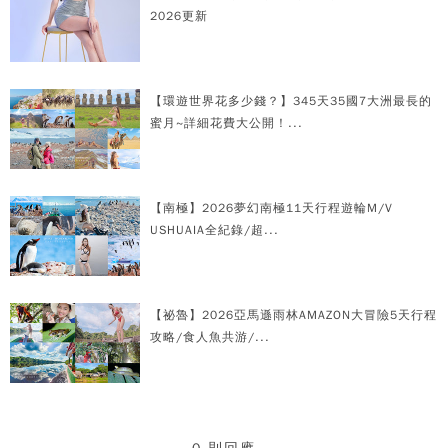
2026更新
【環遊世界花多少錢？】345天35國7大洲最長的
蜜月~詳細花費大公開！...
【南極】2026夢幻南極11天行程遊輪M/V
USHUAIA全紀錄/超...
【祕魯】2026亞馬遜雨林AMAZON大冒險5天行程
攻略/食人魚共游/...