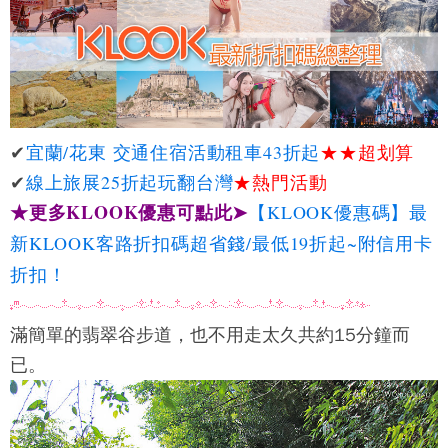
✔
宜蘭/花東 交通住宿活動租車43折起
★★
超划算
✔
線上旅展25折起玩翻台灣
★熱門活動
★更多KLOOK優惠可點此➤
【KLOOK優惠碼】最
新KLOOK客路折扣碼超省錢/最低19折起~附信用卡
折扣！
滿簡單的
翡翠谷
步道，也不用走太久共約15分鐘而
已。