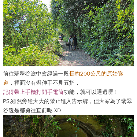
前往
翡翠谷
途中會經過一段
長約200公尺的原始隧
道
，裡面沒有燈伸手不見五指，
記得帶上手機打開手電筒
功能，就可以通過囉！
PS,雖然旁邊大大的禁止進入告示牌，但大家為了
翡翠
谷
還是都勇往直前呢 XD