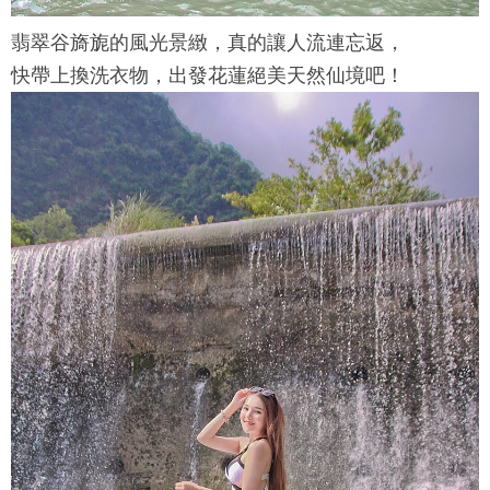
翡翠谷
旖旎的風光景緻，真的讓人流連忘返，
快帶上換洗衣物，出發花蓮絕美天然仙境吧！