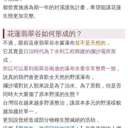
都曾實施過為期一年的封溪護魚計畫，希望能讓花蓮
生態更加完整。
花蓮翡翠谷如何形成的？
不過，眼前這座
翡翠谷
水簾瀑布
並不是天然的
，
它其實是
日治時代為了水利工程興建的攔沙壩所形
成，
所以可以看到
翡翠谷
兩邊的瀑布水量非常整齊一致，
說真的我們會更喜歡全天然的野溪瀑布，
攔沙壩對於人類來說是為了治水、為了景觀，但是否
同時大大重傷了原本野溪的生態？
台灣現在越來越多野溪整治，讓原本多元的野溪樣貌
越加趨於單一，
更別說曾經造成部分物種生態滅絕的浩劫，