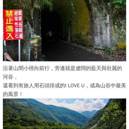
沿著山間小徑向前行，旁邊就是遼闊的藍天與壯麗的
河谷，
還看到有旅人用石頭排成的I LOVE U，成為山谷中最美
的風景！