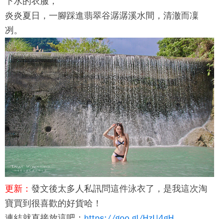
下水的衣服，
炎炎夏日，一腳踩進翡翠谷潺潺溪水間，清澈而凜
冽。
更新：
發文後太多人私訊問這件泳衣了，是我這次淘
寶買到很喜歡的好貨哈！
連結就直接放這吧：
https://goo.gl/HzU4gH