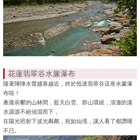
花蓮翡翠谷水簾瀑布
隨著陣陣水聲越靠越近，終於抵達
翡翠谷
這座水簾瀑
布啦！
蔥攏蓊鬱的山林間，藍天白雲、群山環繞，清澈的溪
水源源不絕傾瀉而下，
在陽光照射下波光粼粼，宛如仙境，讓人看了都讚嘆
不已。