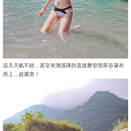
這天天氣不錯，甚至有溯溪隊的直接攀登
翡翠谷
瀑布
而上，超厲害！