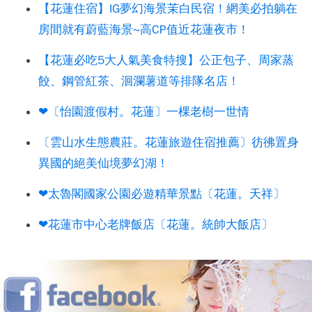
【花蓮住宿】IG夢幻海景茉白民宿！網美必拍躺在
房間就有蔚藍海景~高CP值近花蓮夜市！
【花蓮必吃5大人氣美食特搜】公正包子、周家蒸
餃、鋼管紅茶、洄瀾薯道等排隊名店！
❤〔怡園渡假村。花蓮〕一棵老樹一世情
〔雲山水生態農莊。花蓮旅遊住宿推薦〕彷彿置身
異國的絕美仙境夢幻湖！
❤太魯閣國家公園必遊精華景點〔花蓮。天祥〕
❤花蓮市中心老牌飯店〔花蓮。統帥大飯店〕