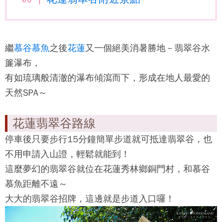
繼
慕谷慕魚
之後
花蓮
又一個絕美消暑勝地－
翡翠谷水
簾瀑布
，
有如琉璃般清澈的瀑布傾瀉而下，形成在地人最愛的
天然SPA～
花蓮翡翠谷路線
停車後只要步行15分鐘簡單步道就可抵達
翡翠谷
，也
不用申請入山證，輕鬆就能到！
這麼夢幻的
翡翠谷
就位在花蓮秀林鄉銅門村，和慕谷
慕魚距離不遠～
大大的
翡翠谷
招牌，這邊就是步道入口囉！