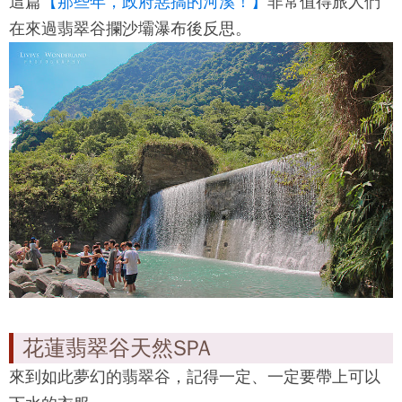
這篇
【那些年，政府惡搞的河溪！】
非常值得旅人們
在來過
翡翠谷
攔沙壩瀑布後反思。
花蓮翡翠谷天然SPA
來到如此夢幻的
翡翠谷
，記得一定、一定要帶上可以