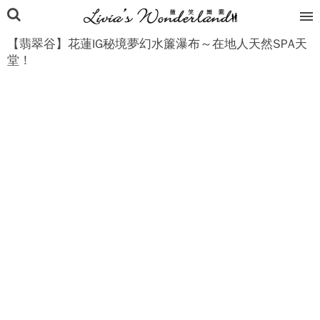
【翡翠谷】花蓮IG秘境夢幻水簾瀑布～在地人天然SPA天
堂！