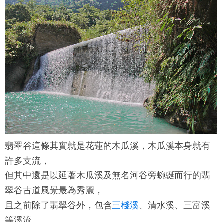
翡翠谷
這條其實就是花蓮的木瓜溪，木瓜溪本身就有
許多支流，
但其中還是以延著木瓜溪及無名河谷旁蜿蜒而行的
翡
翠谷
古道風景最為秀麗，
且之前除了
翡翠谷
外，包含
三棧溪
、清水溪、三富溪
等溪流，