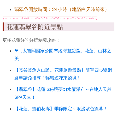
翡翠谷開放時間：24小時（建議白天時前來）
花蓮翡翠谷附近景點
更多花蓮好吃好玩秘境攻略：
❤〔太魯閣國家公園布洛灣遊憩區。花蓮〕山林之
美
【慕谷慕魚入山證。花蓮旅遊景點】簡單四步驟網
路申請免排隊！輕鬆遊花東祕境！
【翡翠谷】花蓮IG秘境夢幻水簾瀑布～在地人天然
SPA天堂！
【花蓮。鄧伯花廊】季節限定～浪漫紫色簾幕！