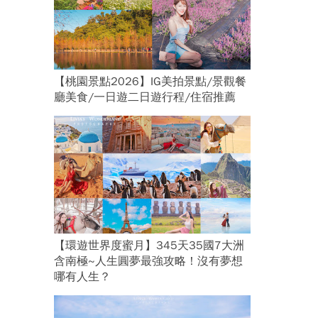
【桃園景點2026】IG美拍景點/景觀餐
廳美食/一日遊二日遊行程/住宿推薦
【環遊世界度蜜月】345天35國7大洲
含南極~人生圓夢最強攻略！沒有夢想
哪有人生？