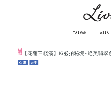
TAIWAN
ASIA
【花蓮三棧溪】IG必拍秘境~絕美翡
讚
分享