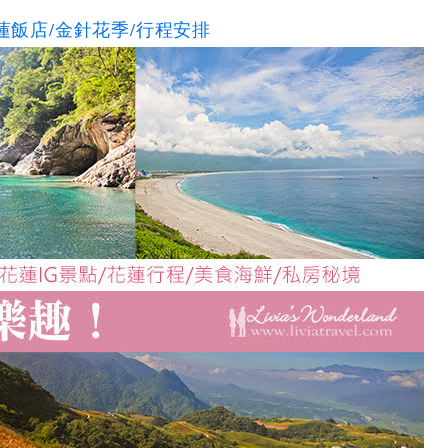
蓮飯店/金針花季/行程安排