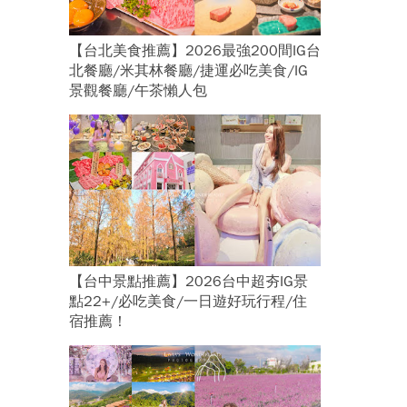
【台北美食推薦】2026最強200間IG台
北餐廳/米其林餐廳/捷運必吃美食/IG
景觀餐廳/午茶懶人包
【台中景點推薦】2026台中超夯IG景
點22+/必吃美食/一日遊好玩行程/住
宿推薦！