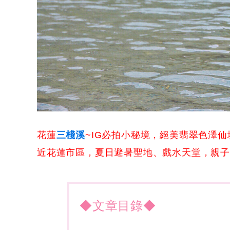
花蓮
三棧溪
~IG必拍小秘境，絕美翡翠色澤
近花蓮市區，夏日避暑聖地、戲水天堂，親
◆文章目錄◆