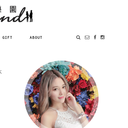
GIFT
ABOUT
六