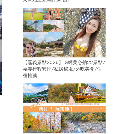
火車站最完整訂房指南！
【嘉義景點2026】IG網美必拍22景點/
嘉義行程安排/私房秘境/必吃美食/住
宿推薦