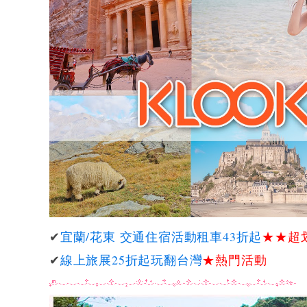
✔
宜蘭/花東 交通住宿活動租車43折起
★★
超
✔
線上旅展25折起玩翻台灣
★熱門活動