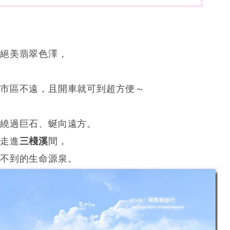
有絕美翡翠色澤，
蓮市區不遠，且開車就可到超方便～
繞過巨石、蜒向遠方。
日走進
三棧溪
間，
尋不到的生命源泉。