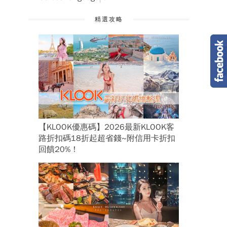
精選攻略
【KLOOK優惠碼】2026最新KLOOK客
路折扣碼18折起超省錢~附信用卡折扣
回饋20%！