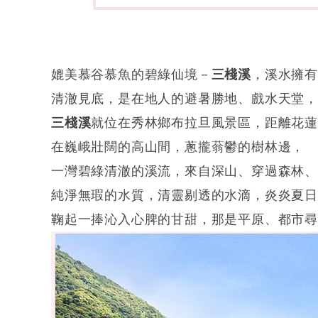
媲美慕谷慕魚的碧綠仙境－
三棧溪
，溪水擁
清澈見底，是在地人的避暑勝地、戲水天堂，
三棧溪
就位在秀林鄉布拉旦風景區，距離花
在巍峨壯闊的高山間，蔥攏蓊鬱的樹林邊，
一灣碧綠清澈的溪流，來自深山、穿過森林、
純淨無瑕的水質，清靈剔透的水滴，炎炎夏
鞠起一捧沁入心脾的甘甜，那是平原、都市