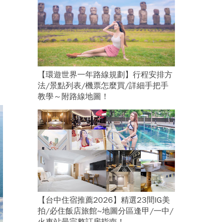
【環遊世界一年路線規劃】行程安排方
法/景點列表/機票怎麼買/詳細手把手
教學～附路線地圖！
【台中住宿推薦2026】精選23間IG美
拍/必住飯店旅館~地圖分區逢甲/一中/