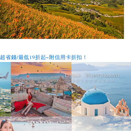
碼超省錢/最低19折起~附信用卡折扣！