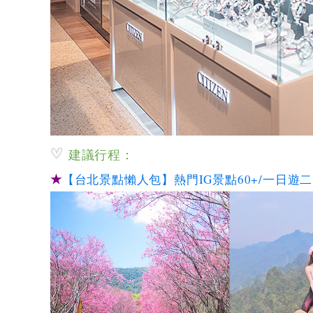
建議行程：
★
【台北景點懶人包】熱門IG景點60+/一日遊