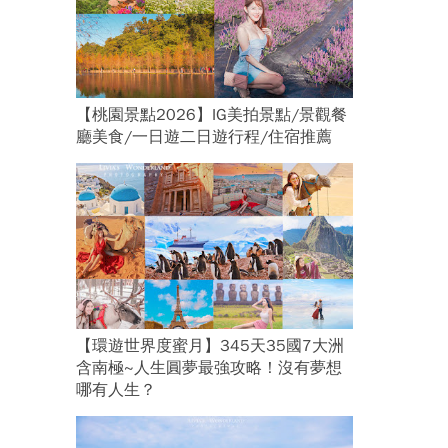
【桃園景點2026】IG美拍景點/景觀餐
廳美食/一日遊二日遊行程/住宿推薦
【環遊世界度蜜月】345天35國7大洲
含南極~人生圓夢最強攻略！沒有夢想
哪有人生？