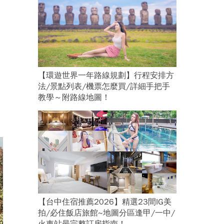
【環遊世界一年路線規劃】行程安排方
法/景點列表/機票怎麼買/詳細手把手
教學～附路線地圖！
【台中住宿推薦2026】精選23間IG美
拍/必住飯店旅館~地圖分區逢甲/一中/