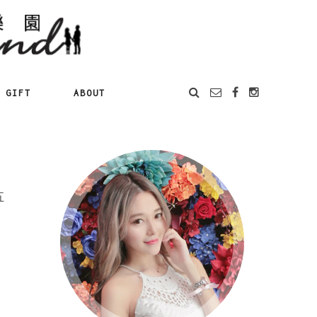
GIFT
ABOUT
五