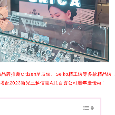
品牌推薦Citizen星辰錶、Seiko精工錶等多款精品錶
配2023新光三越信義A11百貨公司週年慶優惠！