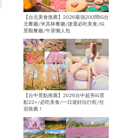
【台北美食推薦】2026最強200間IG台
北餐廳/米其林餐廳/捷運必吃美食/IG
景觀餐廳/午茶懶人包
【台中景點推薦】2026台中超夯IG景
點22+/必吃美食/一日遊好玩行程/住
宿推薦！