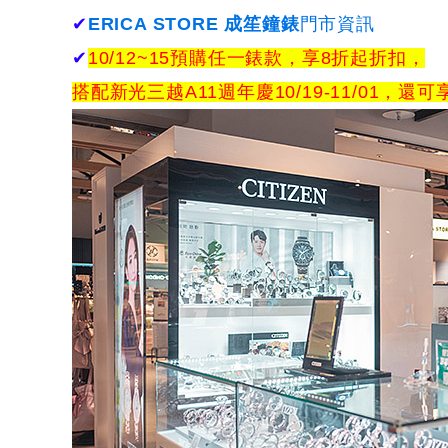
✔
ERICA STORE 成笙鐘錶
門市資訊
✔
10/12~15預購任一錶款，享8折起折扣，
搭配新光三越A11週年慶10/19-11/01，還可