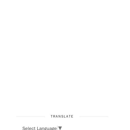
，
TRANSLATE
Select Language
▼