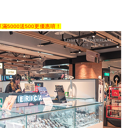
享滿5000送500更優惠唷！