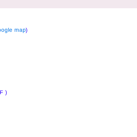
ogle map
)
F
)