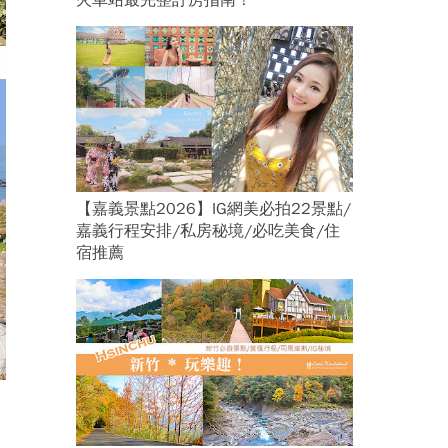
火車站最完整訂房指南！
【嘉義景點2026】IG網美必拍22景點/
嘉義行程安排/私房秘境/必吃美食/住
宿推薦