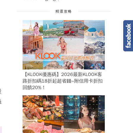
精選攻略
【KLOOK優惠碼】2026最新KLOOK客
，
路折扣碼18折起超省錢~附信用卡折扣
回饋20%！
設
義