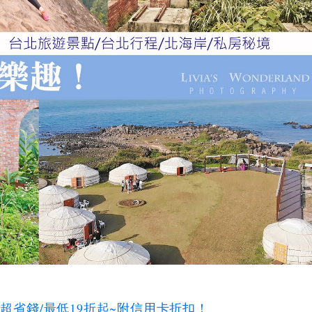
碼超省錢/最低19折起~附信用卡折扣！