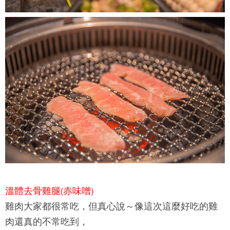
溫體去骨雞腿(赤味噌)
雞肉大家都很常吃，但真心說～像這次這麼好吃的雞
肉還真的不常吃到，