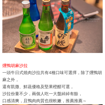
燻鴨胡麻沙拉
一頭牛日式燒肉
沙拉共有4種口味可選擇，除了燻鴨胡
麻之外，
還有凱撒、鮮蔬優格及堅果橙醋可選，
沙拉份量不少，兩個人吃一大盤綽綽有餘，
口感清爽，且鴨肉肉質也很軟嫩，推薦推薦～