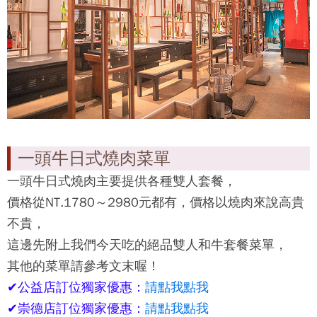
一頭牛日式燒肉菜單
一頭牛日式燒肉
主要提供各種雙人套餐，
價格從NT.1780～2980元都有，價格以燒肉來說高貴
不貴，
這邊先附上我們今天吃的絕品雙人和牛套餐菜單，
其他的菜單請參考文末喔！
✔公益店訂位獨家優惠：
請點我點我
✔崇德店訂位獨家優惠：
請點我點我