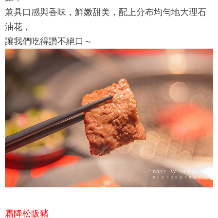
兼具口感與香味，鮮嫩甜美，配上分布均勻地大理石
油花，
讓我們吃得讚不絕口～
霜降松阪豬