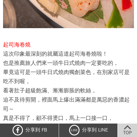
起司海卷燒
這次印象最深刻的就屬這道起司海卷燒啦！
也是推薦旅人們來一頭牛日式燒肉一定要吃的，
畢竟這可是一頭牛日式燒肉獨創菜色，在別家店可是
吃不到喔，
看著肚子超級飽滿、漸漸膨脹的軟絲，
迫不及待剪開，裡面馬上爆出滿滿都是萬惡的香濃起
司～
真是不得了，顧不得燙口，馬上一口接一口，
海鮮的鮮甜味搭配牽絲的香濃起司，讓人欲罷不能
分享到 FB
分享到 LINE
LINE
TOP
耶！