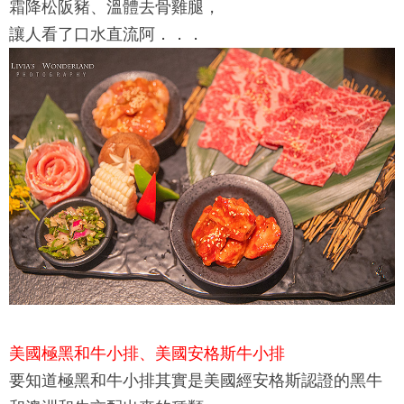
霜降松阪豬、溫體去骨雞腿，
讓人看了口水直流阿．．．
美國極黑和牛小排、美國安格斯牛小排
要知道極黑和牛小排其實是美國經安格斯認證的黑牛