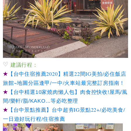
建議行程：
★
【台中住宿推薦2020】精選22間IG美拍/必住飯店
旅館~地圖分區逢甲/一中/火車站最完整訂房指南！
★
【台中精選10家燒肉懶人包】肉食控快收!屋馬/風
間/樂軒/脂/KAKO...等必吃整理
★
【台中景點推薦】台中超夯IG景點22+/必吃美食/
一日遊好玩行程/住宿推薦