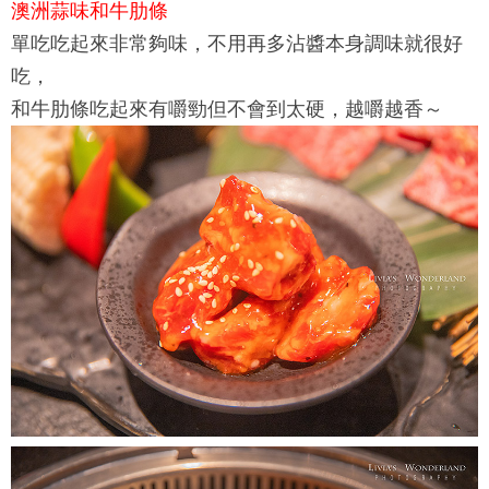
澳洲蒜味和牛肋條
單吃吃起來非常夠味，不用再多沾醬本身調味就很好
吃，
和牛肋條吃起來有嚼勁但不會到太硬，越嚼越香～