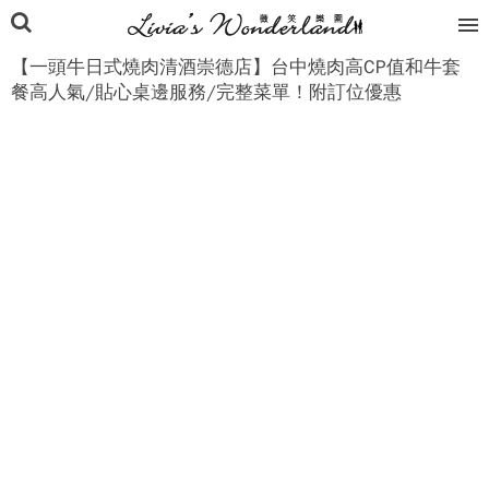
【一頭牛日式燒肉清酒崇德店】台中燒肉高CP值和牛套
餐高人氣/貼心桌邊服務/完整菜單！附訂位優惠