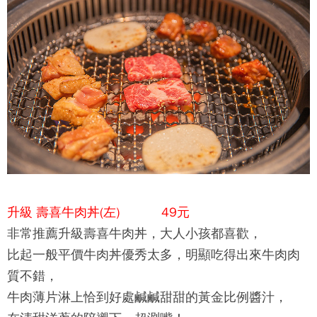
升級 壽喜牛肉丼(左) 49元
非常推薦升級壽喜牛肉丼，大人小孩都喜歡，
比起一般平價牛肉丼優秀太多，明顯吃得出來牛肉肉
質不錯，
牛肉薄片淋上恰到好處鹹鹹甜甜的黃金比例醬汁，