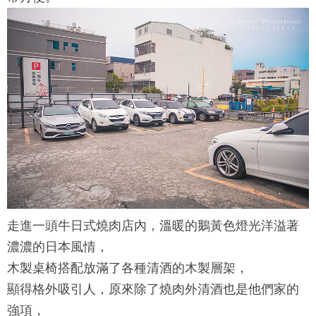
走進
一頭牛日式燒肉
店內，溫暖的鵝黃色燈光洋溢著
濃濃的日本風情，
木製桌椅搭配放滿了各種清酒的木製層架，
顯得格外吸引人，原來除了燒肉外清酒也是他們家的
強項，