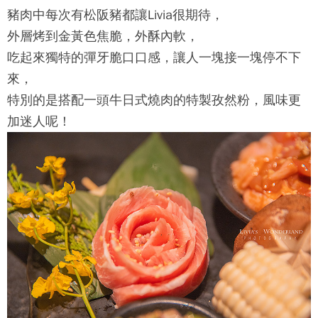
豬肉中每次有松阪豬都讓Livia很期待，
外層烤到金黃色焦脆，外酥內軟，
吃起來獨特的彈牙脆口口感，讓人一塊接一塊停不下
來，
特別的是搭配
一頭牛日式燒肉
的特製孜然粉，風味更
加迷人呢！