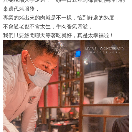
只要現場人手足夠，
一頭牛日式燒肉
都會提供貼心的
桌邊代烤服務，
專業的烤出來的肉就是不一樣，恰到好處的熟度，
不會過老也不會太生，牛肉香氣四溢，
我們只要悠閒聊天等著吃就好，真是太幸福啦！