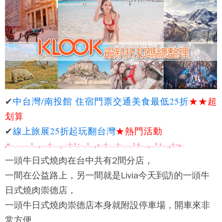
✔
中台灣/南投館 住宿門票交通美食最低25折
★★
超
划算
✔
線上旅展25折起玩翻台灣
★熱門活動
一頭牛日式燒肉
在台中共有2間分店，
一間在公益路上，另一間就是Livia今天到訪的
一頭牛
日式燒肉
崇德店，
一頭牛日式燒肉
崇德店本身就附設停車場，開車來非
常方便。