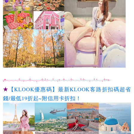
★
【KLOOK優惠碼】最新KLOOK客路折扣碼超省
錢/最低19折起~附信用卡折扣！