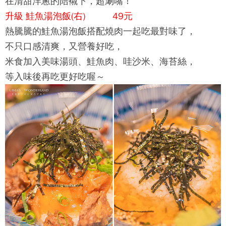
在清甜洋蔥的陪襯下，超涮嘴！
升級 鮭魚湯泡飯(右) 49元
熱騰騰的鮭魚湯泡飯搭配燒肉一起吃最對味了，
不只口感清爽，又營養好吃，
米食加入美味湯頭、鮭魚肉、哇沙米、海苔絲，
等入味後再吃更好吃喔～