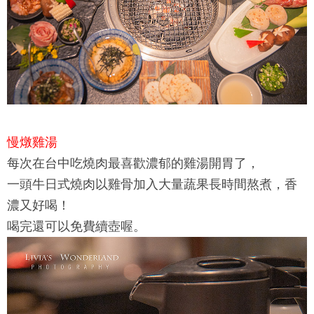
慢燉雞湯
每次在台中吃燒肉最喜歡濃郁的雞湯開胃了，
一頭牛日式燒肉
以雞骨加入大量蔬果長時間熬煮，香
濃又好喝！
喝完還可以免費續壺喔。