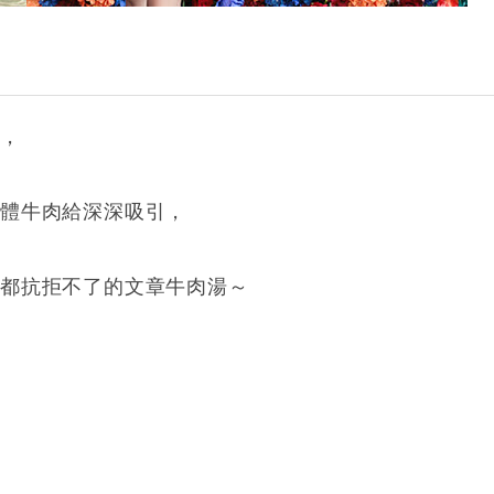
湯
，
溫體牛肉給深深吸引，
人都抗拒不了的文章牛肉湯～