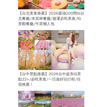
【台北美食推薦】2026最強200間IG台
北餐廳/米其林餐廳/捷運必吃美食/IG
景觀餐廳/午茶懶人包
【台中景點推薦】2026台中超夯IG景
點22+/必吃美食/一日遊好玩行程/住
宿推薦！