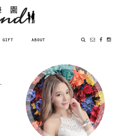
GIFT
ABOUT
一