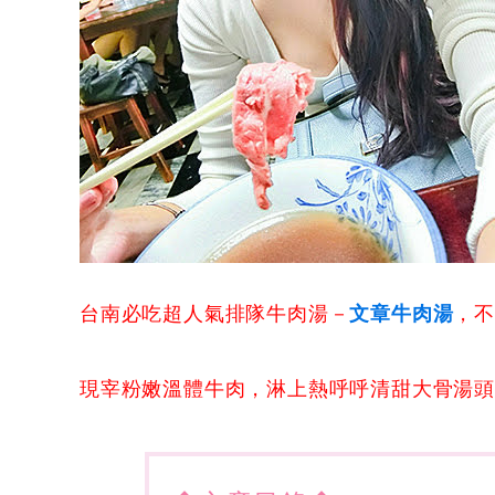
台南必吃超人氣排隊牛肉湯－
文章牛肉湯
，
現宰粉嫩溫體牛肉，淋上熱呼呼清甜大骨湯