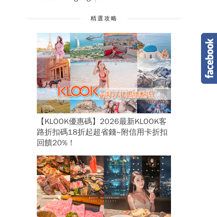
精選攻略
【KLOOK優惠碼】2026最新KLOOK客
路折扣碼18折起超省錢~附信用卡折扣
回饋20%！