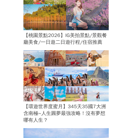
【桃園景點2026】IG美拍景點/景觀餐
廳美食/一日遊二日遊行程/住宿推薦
【環遊世界度蜜月】345天35國7大洲
含南極~人生圓夢最強攻略！沒有夢想
哪有人生？