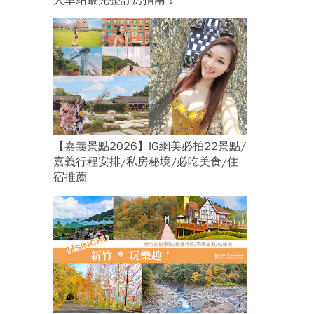
火車站最完整訂房指南！
【嘉義景點2026】IG網美必拍22景點/
嘉義行程安排/私房秘境/必吃美食/住
宿推薦