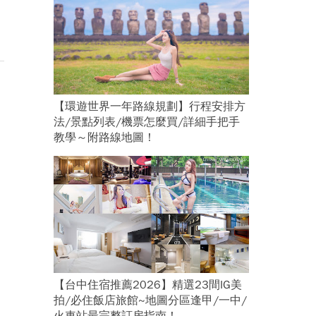
【環遊世界一年路線規劃】行程安排方
法/景點列表/機票怎麼買/詳細手把手
教學～附路線地圖！
【台中住宿推薦2026】精選23間IG美
拍/必住飯店旅館~地圖分區逢甲/一中/