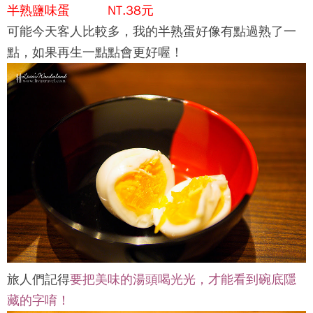
半熟鹽味蛋 NT.38元
可能今天客人比較多，我的半熟蛋好像有點過熟了一
點，如果再生一點點會更好喔！
旅人們記得
要把美味的湯頭喝光光，才能看到碗底隱
藏的字唷！