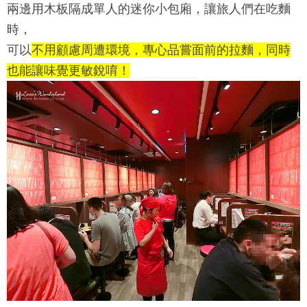
兩邊用木板隔成單人的迷你小包廂，讓旅人們在吃麵
時，
可以
不用顧慮周遭環境，專心品嘗面前的拉麵，同時
也能讓味覺更敏銳唷！