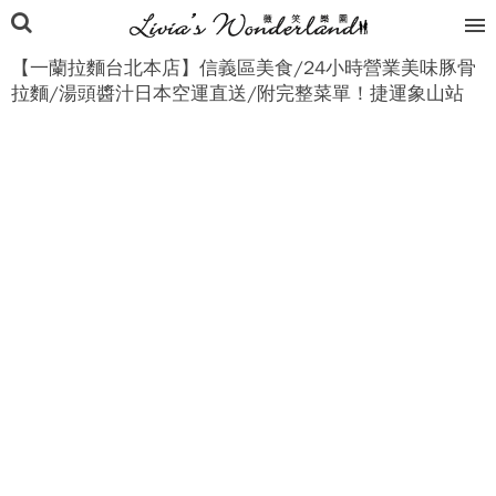
【一蘭拉麵台北本店】信義區美食/24小時營業美味豚骨
拉麵/湯頭醬汁日本空運直送/附完整菜單！捷運象山站