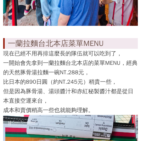
一蘭拉麵台北本店菜單MENU
現在已經不用再排這麼長的隊伍就可以吃到了，
一開始會先拿到
一蘭拉麵台北本店
的菜單MENU，經典
的天然豚骨湯拉麵一碗NT.288元，
比日本的890日圓（約NT.245元）稍貴一些，
但是因為豚骨湯、湯頭醬汁和赤紅秘製醬汁都是從日
本直接空運來台，
成本和賣價稍高一些也就能夠理解。