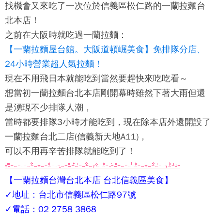
找機會又來吃了一次位於信義區松仁路的
一蘭拉麵台
北本店
！
之前在大阪時就吃過一蘭拉麵：
【一蘭拉麵屋台館。大阪道頓崛美食】免排隊分店、
24小時營業超人氣拉麵！
現在不用飛日本就能吃到當然要趕快來吃吃看～
想當初
一蘭拉麵台北本店
剛開幕時雖然下著大雨但還
是湧現不少排隊人潮，
當時都要排隊3小時才能吃到，現在除本店外還開設了
一蘭拉麵台北二店(信義新天地A11)，
可以不用再辛苦排隊就能吃到了！
【
一蘭拉麵台灣台北本店
台北信義區美食】
✓地址：台北市信義區松仁路97號
✓電話：02 2758 3868