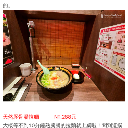
的。
天然豚骨湯拉麵 NT.288元
大概等不到10分鐘熱騰騰的拉麵就上桌啦！聞到這撲