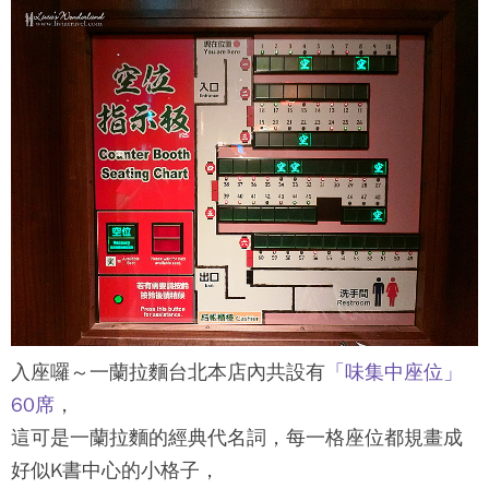
入座囉～
一蘭拉麵台北本店
內共設有
「味集中座位」
60席
，
這可是
一蘭拉麵
的經典代名詞，每一格座位都規畫成
好似K書中心的小格子，