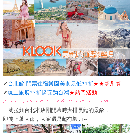
✔
台北館 門票住宿樂園美食最低31折
★★
超划算
✔
線上旅展25折起玩翻台灣
★熱門活動
一蘭拉麵台北本店
剛開幕時大排長龍的景象，
即使下著大雨，大家還是超有毅力～