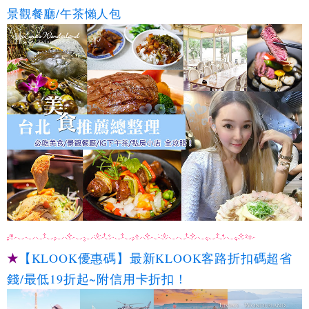
景觀餐廳/午茶懶人包
★
【KLOOK優惠碼】最新KLOOK客路折扣碼超省
錢/最低19折起~附信用卡折扣！