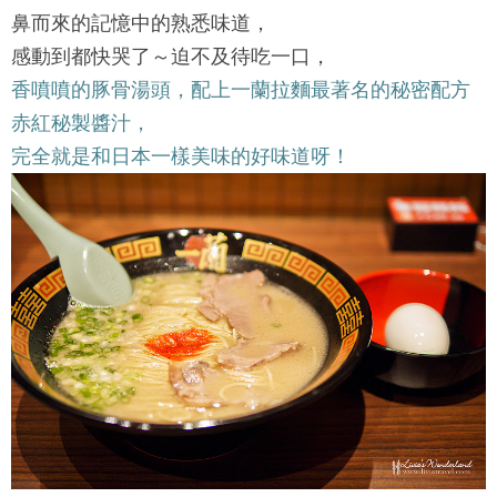
鼻而來的記憶中的熟悉味道，
感動到都快哭了～迫不及待吃一口，
香噴噴的豚骨湯頭，配上一蘭拉麵最著名的秘密配方
赤紅秘製醬汁，
完全就是和日本一樣美味的好味道呀！