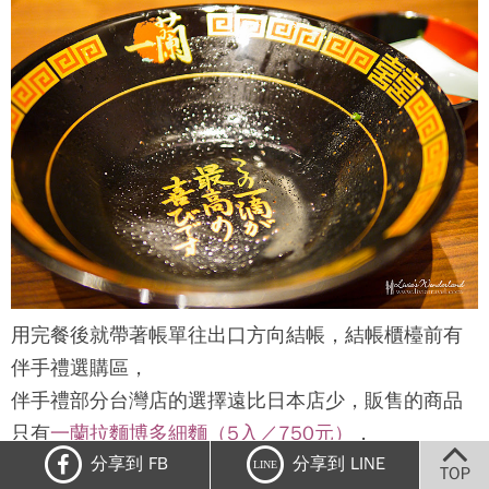
用完餐後就帶著帳單往出口方向結帳，結帳櫃檯前有
伴手禮選購區，
伴手禮部分台灣店的選擇遠比日本店少，販售的商品
只有
一蘭拉麵博多細麵（5入／750元）
，
分享到 FB
分享到 LINE
和
特製紅色秘製辣粉（20小袋／300元）
，不像日本
LINE
TOP