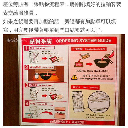
座位旁貼有一張點餐流程表，將剛剛填好的拉麵客製
表交給服務員，
如果之後還要再加點的話，旁邊都有加點單可以填
寫，用完餐後帶著帳單到門口結帳就可以了。