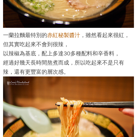
一蘭拉麵最特別的
赤紅秘製醬汁
，雖然看起來很紅，
但其實吃起來不會到很辣，
以辣椒為基底，配上多達30多種配料和辛香料，
經過好幾天長時間熬煮而成，所以吃起來不是只有
辣，還有更豐富的層次感。