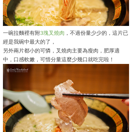
一碗拉麵裡有附
3塊叉燒肉
，不過份量少少的，這片已
經是我碗中最大的了，
另外兩片都小的可憐，叉燒肉主要為瘦肉，肥厚適
中，口感軟嫩，可惜分量這麼少幾口就吃完啦！