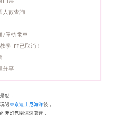
惠門票
園人數查詢
通/單軌電車
教學 FP已取消！
圖
程分享
去景點，
次玩過
東京迪士尼海洋
後，
般的夢幻氛圍深深著迷，