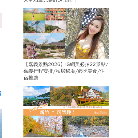
火車站最完整訂房指南！
【嘉義景點2026】IG網美必拍22景點/
嘉義行程安排/私房秘境/必吃美食/住
宿推薦
錢