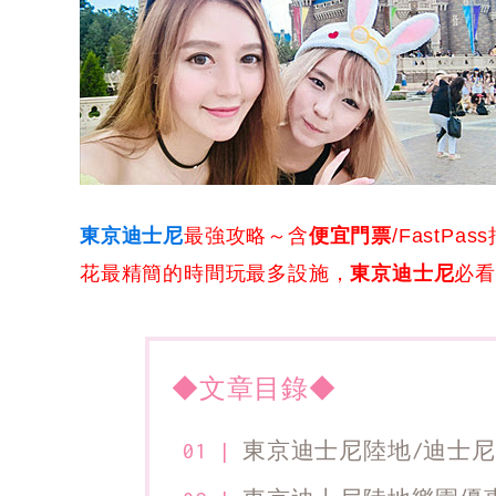
東京迪士尼
最強攻略～含
便宜門票
/FastP
花最精簡的時間玩最多設施，
東京迪士尼
必看
◆文章目錄◆
東京迪士尼陸地/迪士