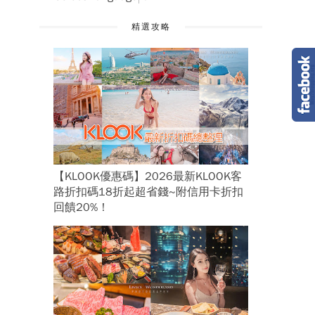
精選攻略
【KLOOK優惠碼】2026最新KLOOK客
路折扣碼18折起超省錢~附信用卡折扣
回饋20%！