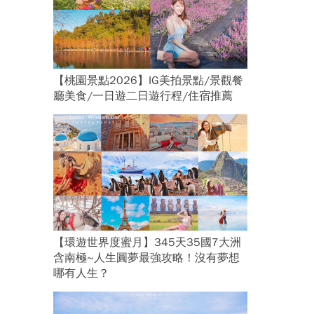
【桃園景點2026】IG美拍景點/景觀餐
廳美食/一日遊二日遊行程/住宿推薦
【環遊世界度蜜月】345天35國7大洲
含南極~人生圓夢最強攻略！沒有夢想
哪有人生？