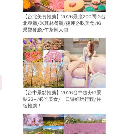
【台北美食推薦】2026最強200間IG台
北餐廳/米其林餐廳/捷運必吃美食/IG
景觀餐廳/午茶懶人包
【台中景點推薦】2026台中超夯IG景
點22+/必吃美食/一日遊好玩行程/住
宿推薦！