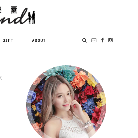
GIFT
ABOUT
六