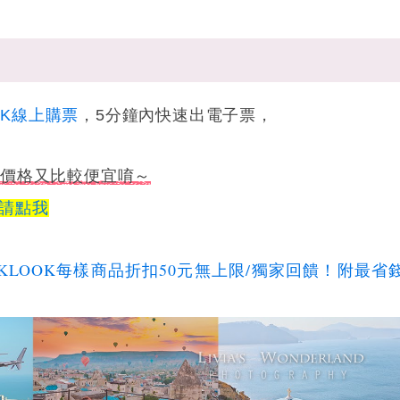
OK線上購票
，5分鐘內快速出電子票，
且價格又比較便宜唷～
請點我
KLOOK每樣商品折扣50元無上限/獨家回饋！附最省