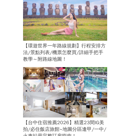
【環遊世界一年路線規劃】行程安排方
法/景點列表/機票怎麼買/詳細手把手
教學～附路線地圖！
【台中住宿推薦2026】精選23間IG美
拍/必住飯店旅館~地圖分區逢甲/一中/