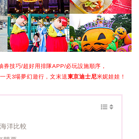
ass抽券技巧/超好用排隊APP/必玩設施順序，
一天3場夢幻遊行，文末送
東京迪士尼
米妮娃娃！
尼海洋比較