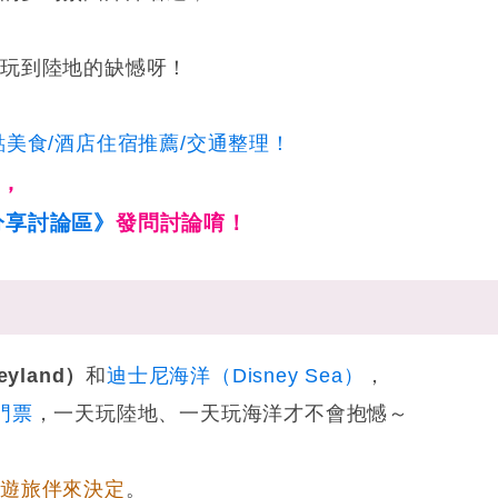
沒玩到陸地的缺憾呀！
美食/酒店住宿推薦/交通整理！
問，
分享討論區》
發問討論唷！
yland）
和
迪士尼海洋（Disney Sea）
，
門票
，一天玩陸地、一天玩海洋才不會抱憾～
同遊旅伴來決定
。