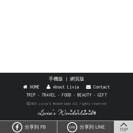
手機版
|
網頁版
HOME
About Livia
Contact
TRIP
‧
TRAVEL
‧
FOOD
‧
BEAUTY
‧
GIFT
2025 Livia’s Wonderland All rights reserved
分享到 FB
分享到 LINE
LINE
TOP