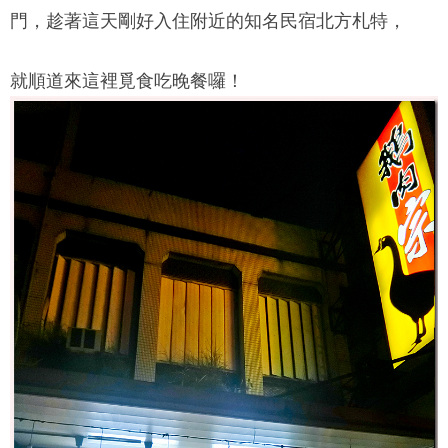
門，趁著這天剛好入住附近的知名民宿北方札特，
就順道來這裡覓食吃晚餐囉！