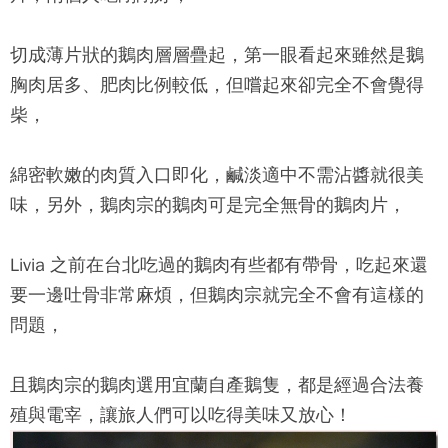
切成薄片狀的鵝肉層層疊起，第一眼看起來雖然是鵝
胸肉居多、肥肉比例較低，但嚐起來卻完全不會覺得
柴，
綿密軟嫩的肉質入口即化，鹹淡適中不需沾醬就很美
味，另外，鵝肉宗的鵝肉可是完全無骨的鵝肉片，
Livia 之前在台北吃過的鵝肉有些都有帶骨，吃起來還
要一邊吐骨非常麻煩，但
鵝肉宗
就完全不會有這樣的
問題，
且
鵝肉宗
的鵝肉選用宜蘭自產鵝隻，都是經過合法養
殖與電宰，讓旅人們可以吃得美味又放心！