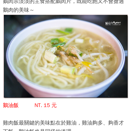
鵝肉宗
淡淡的主食搭配鵝肉片，既能吃飽又不會搶過
鵝肉的美味～
鵝油飯 NT. 15 元
雞肉飯最關鍵的美味點在於雞油，雞油夠多、夠香才