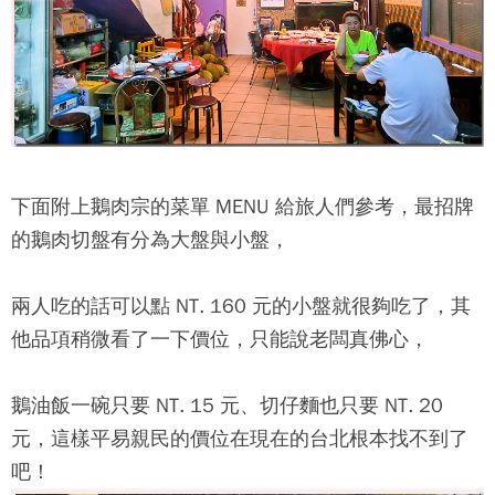
下面附上
鵝肉宗
的菜單 MENU 給旅人們參考，最招牌
的鵝肉切盤有分為大盤與小盤，
兩人吃的話可以點 NT. 160 元的小盤就很夠吃了，其
他品項稍微看了一下價位，只能說老闆真佛心，
鵝油飯一碗只要 NT. 15 元、切仔麵也只要 NT. 20
元，這樣平易親民的價位在現在的台北根本找不到了
吧！