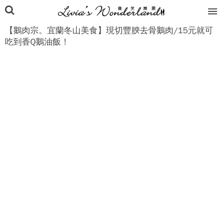
【鵝肉宗。宜蘭冬山美食】現切豐腴去骨鵝肉/15元就可
吃到香Q鵝油飯！