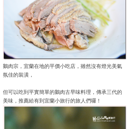
鵝肉宗
，宜蘭在地的平價小吃店，雖然沒有燈光美氣
氛佳的裝潢，
但可以吃到平實簡單的鵝肉古早味料理，傳承三代的
美味，推薦給有到宜蘭小旅行的旅人們囉！