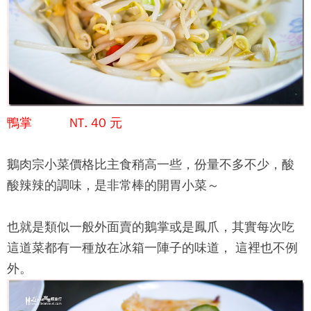
鴨掌 NT. 40 元
鵝肉宗
小菜價格比主食稍高一些，份量不多不少，酸
酸辣辣的調味，是非常棒的開胃小菜～
也就是類似一般外面賣的鵝掌或是鳳爪，其實每次吃
這道菜都有一種放在冰箱一陣子的味道， 這裡也不例
外。