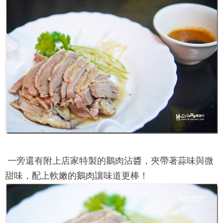
一旁還有附上店家特製的鵝肉沾醬，夾帶著蒜味與微
甜味，配上軟嫩的鵝肉讓味道更棒！