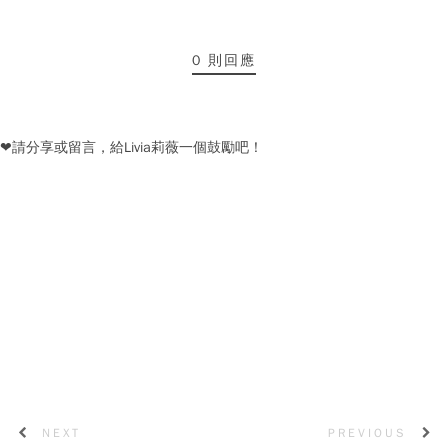
0 則回應
❤請分享或留言，給Livia莉薇一個鼓勵吧！
NEXT
PREVIOUS