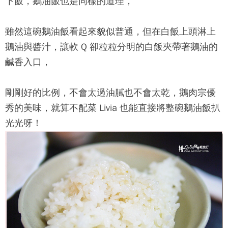
下飯，鵝油飯也是同樣的道理，
雖然這碗鵝油飯看起來貌似普通，但在白飯上頭淋上
鵝油與醬汁，讓軟 Q 卻粒粒分明的白飯夾帶著鵝油的
鹹香入口，
剛剛好的比例，不會太過油膩也不會太乾，
鵝肉宗
優
秀的美味，就算不配菜 Livia 也能直接將整碗鵝油飯扒
光光呀！