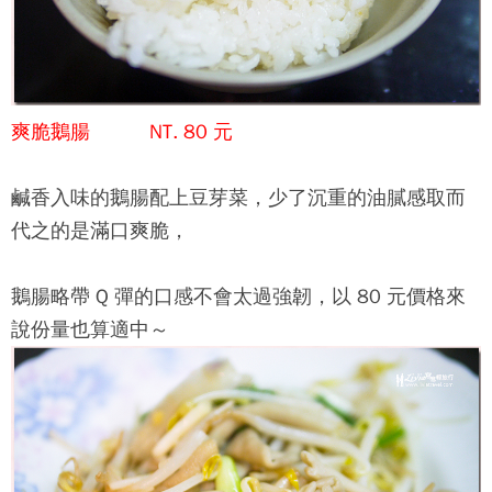
爽脆鵝腸 NT. 80 元
鹹香入味的鵝腸配上豆芽菜，少了沉重的油膩感取而
代之的是滿口爽脆，
鵝腸略帶 Q 彈的口感不會太過強韌，以 80 元價格來
說份量也算適中～