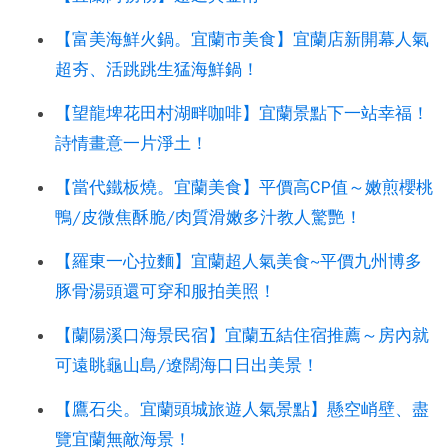
【富美海鮮火鍋。宜蘭市美食】宜蘭店新開幕人氣
超夯、活跳跳生猛海鮮鍋！
【望龍埤花田村湖畔咖啡】宜蘭景點下一站幸福！
詩情畫意一片淨土！
【當代鐵板燒。宜蘭美食】平價高CP值～嫩煎櫻桃
鴨/皮微焦酥脆/肉質滑嫩多汁教人驚艷！
【羅東一心拉麵】宜蘭超人氣美食~平價九州博多
豚骨湯頭還可穿和服拍美照！
【蘭陽溪口海景民宿】宜蘭五結住宿推薦～房內就
可遠眺龜山島/遼闊海口日出美景！
【鷹石尖。宜蘭頭城旅遊人氣景點】懸空峭壁、盡
覽宜蘭無敵海景！