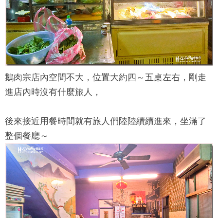
鵝肉宗
店內空間不大，位置大約四～五桌左右，剛走
進店內時沒有什麼旅人，
後來接近用餐時間就有旅人們陸陸續續進來，坐滿了
整個餐廳～