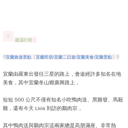
建議行程：
♡宜蘭旅遊景點〔宜蘭民宿/宜蘭二日遊/宜蘭美食/宜蘭景點〕♡
宜蘭由羅東出發往三星的路上，會途經許多知名在地
美食，其中宜蘭冬山鄉廣興路上，
短短 500 公尺不僅有知名小吃鴨肉送、黑雞發、馬殺
雞，還有今天 Livia 到訪的
鵝肉宗
，
其中鴨肉送與
鵝肉宗
這兩家總是高朋滿座、非常熱