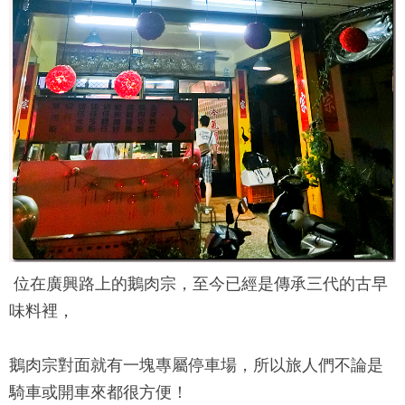
位在廣興路上的
鵝肉宗
，至今已經是傳承三代的古早
味料裡，
鵝肉宗
對面就有一塊專屬停車場，所以旅人們不論是
騎車或開車來都很方便！