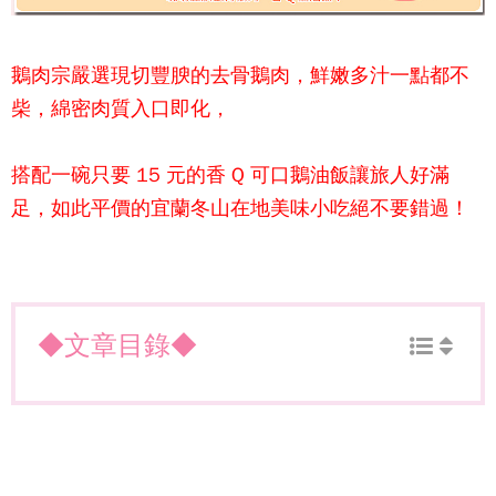
鵝肉宗
嚴選現切豐腴的去骨鵝肉，鮮嫩多汁一點都不
柴，綿密肉質入口即化，
搭配一碗只要 15 元的香 Q 可口鵝油飯讓旅人好滿
足，如此平價的宜蘭冬山在地美味小吃絕不要錯過！
◆文章目錄◆