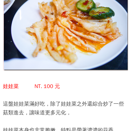
娃娃菜 NT. 100 元
這盤娃娃菜滿好吃，除了娃娃菜之外還綜合炒了一些
菇類進去，讓味道更多元化，
娃娃菜本身也非常脆嫩，特點是帶著濃濃的蒜香，