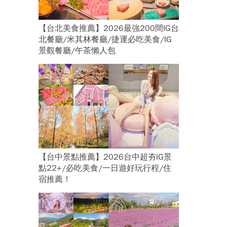
【台北美食推薦】2026最強200間IG台
北餐廳/米其林餐廳/捷運必吃美食/IG
景觀餐廳/午茶懶人包
【台中景點推薦】2026台中超夯IG景
點22+/必吃美食/一日遊好玩行程/住
宿推薦！