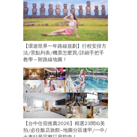
【環遊世界一年路線規劃】行程安排方
法/景點列表/機票怎麼買/詳細手把手
教學～附路線地圖！
【台中住宿推薦2026】精選23間IG美
拍/必住飯店旅館~地圖分區逢甲/一中/