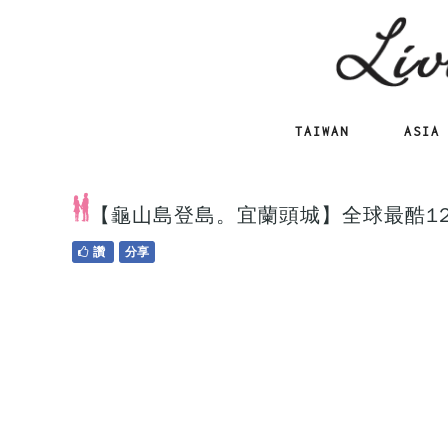
TAIWAN
ASIA
【龜山島登島。宜蘭頭城】全球最酷1
讚
分享