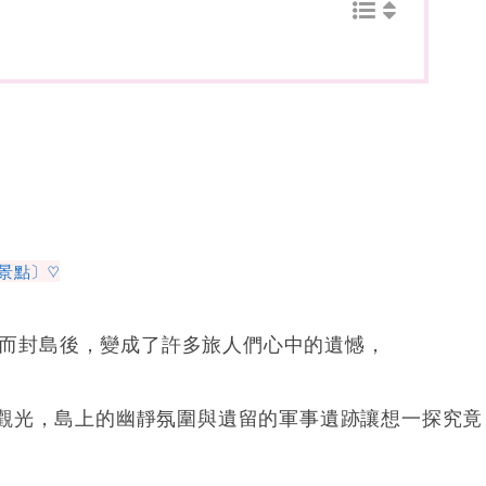
景點〕♡
而封島後，變成了許多旅人們心中的遺憾，
觀光，島上的幽靜氛圍與遺留的軍事遺跡讓想一探究竟