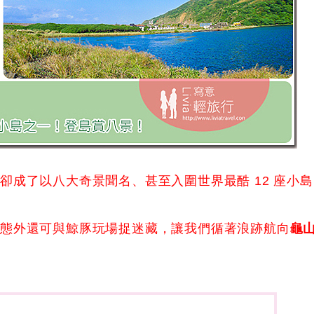
成了以八大奇景聞名、甚至入圍世界最酷 12 座小島
生態外還可與鯨豚玩場捉迷藏，讓我們循著浪跡航向
龜