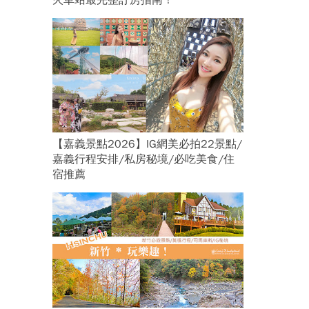
火車站最完整訂房指南！
【嘉義景點2026】IG網美必拍22景點/
嘉義行程安排/私房秘境/必吃美食/住
宿推薦