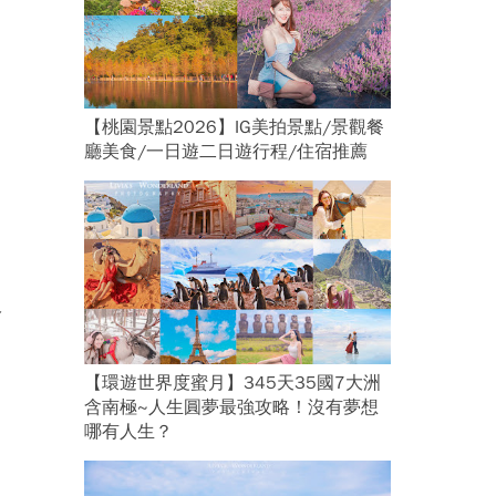
【桃園景點2026】IG美拍景點/景觀餐
廳美食/一日遊二日遊行程/住宿推薦
服
【環遊世界度蜜月】345天35國7大洲
含南極~人生圓夢最強攻略！沒有夢想
哪有人生？