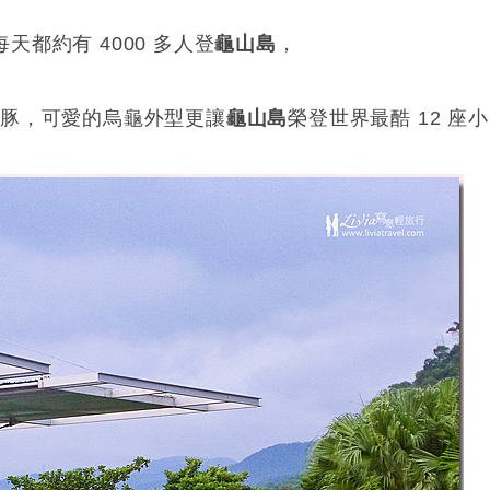
每天都約有 4000 多人登
龜山島
，
鯨豚，可愛的烏龜外型更讓
龜山島
榮登世界最酷 12 座小