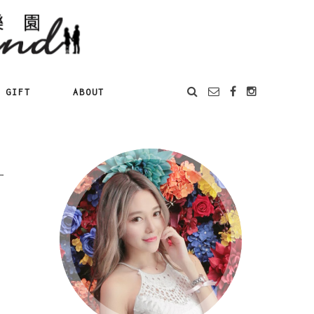
GIFT
ABOUT
一