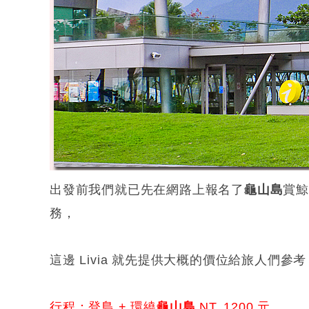
出發前我們就已先在網路上報名了
龜山島
賞
務，
這邊 Livia 就先提供大概的價位給旅人們參考
行程：登島 + 環繞
龜山島
NT. 1200 元