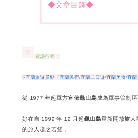
◆文章目錄◆
建議行程：
♡宜蘭旅遊景點〔宜蘭民宿/宜蘭二日遊/宜蘭美食/宜蘭
從 1977 年起軍方宣佈
龜山島
成為軍事管制區
好在自 1999 年 12 月起
龜山島
重新開放旅人
的旅人趨之若鶩，