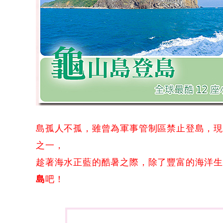
島孤人不孤，雖曾為軍事管制區禁止登島，現卻
之一，
趁著海水正藍的酷暑之際，除了豐富的海洋
島
吧！