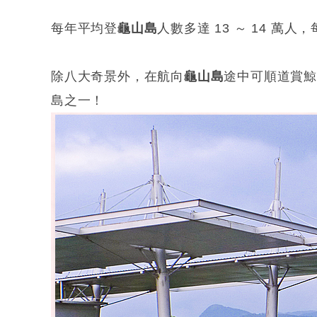
每年平均登
龜山島
人數多達 13 ～ 14 萬人，
除八大奇景外，在航向
龜山島
途中可順道賞
島之一！