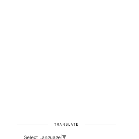
山
TRANSLATE
Select Language
▼