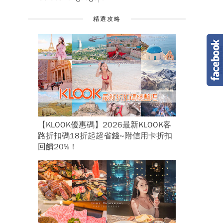
精選攻略
【KLOOK優惠碼】2026最新KLOOK客
路折扣碼18折起超省錢~附信用卡折扣
回饋20%！