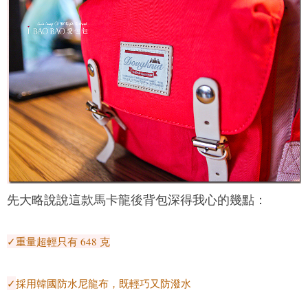
先大略說說這款馬卡龍後背包深得我心的幾點：
✓重量超輕只有 648 克
✓
採用韓國防水尼龍布，既輕巧又防潑水