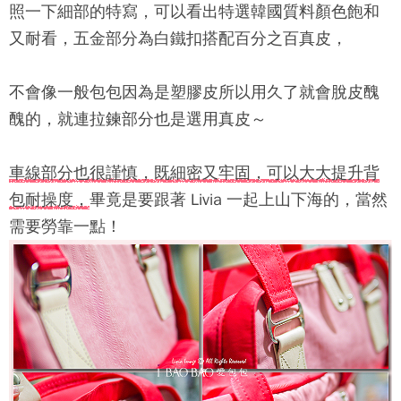
照一下細部的特寫，可以看出特選韓國質料顏色飽和
又耐看，五金部分為白鐵扣搭配百分之百真皮，
不會像一般包包因為是塑膠皮所以用久了就會脫皮醜
醜的，就連拉鍊部分也是選用真皮～
車線部分也很謹慎，既細密又牢固，可以大大提升背
包耐操度，
畢竟是要跟著 Livia 一起上山下海的，當然
需要勞靠一點！