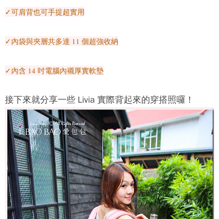
✓可肩背也可手提超實用
✓內袋與夾層共多達 11 個超強收納
✓內含 14 吋電腦內襯厚實軟墊
接下來就分享一些 Livia 實際背起來的穿搭照囉！