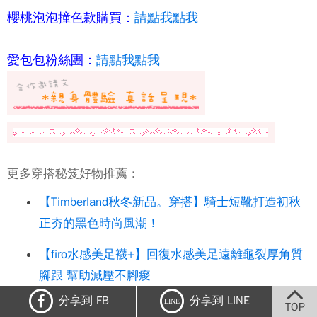
櫻桃泡泡撞色款購買：
請點我點我
愛包包粉絲團：
請點我點我
更多穿搭秘笈好物推薦：
【Timberland秋冬新品。穿搭】騎士短靴打造初秋
正夯的黑色時尚風潮！
【firo水感美足襪+】回復水感美足遠離龜裂厚角質
腳跟 幫助減壓不腳痠
分享到 FB
分享到 LINE
LINE
【中華先生奈米高效機能防蚊衣】好穿輕盈又透
TOP