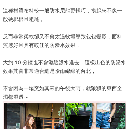
這種材質布料較一般防水尼龍更輕巧，摸起來不像一
般硬梆梆且粗糙，
反而非常柔軟卻又不會太過軟塌導致包包變形，面料
質感好且具有較佳的防潑水效果，
大約 10 分鐘也不會濕透滲水進去，這樣出色的防潑水
效果其實非常適合總是陰雨綿綿的台北，
不會因為一場突如其來的午後大雨，就狼狽的東西全
濕都濕透～