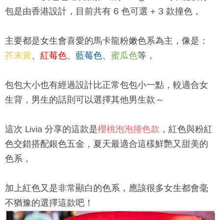
包是由香港設計，目前共有 6 色可選 + 3 款撞色，
主要都是女生會喜愛的馬卡龍粉嫩色系為主，像是：
芥末黃
、
紅莓色
、
藍莓色
、
蜜瓜色
等，
包包大小也有經過設計比正常包包小一點，較適合女
生背，男生的話則可以選擇其他男生款～
這次 Livia 分享的這款是
櫻桃泡泡撞色款
，紅色與粉紅
色交錯搭配銀色五金，夏天最適合這樣鮮艷又甜美的
色系，
加上紅色又是非常顯白的色系，應該很多女生都會毫
不猶豫的選擇這款吧！