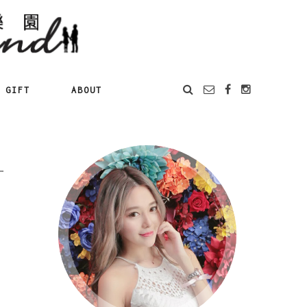
GIFT
ABOUT
一