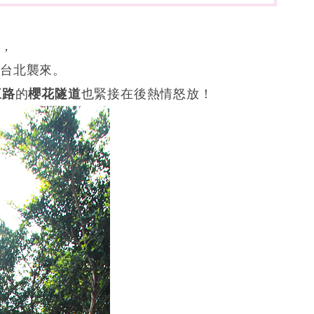
台，
台北襲來。
三路
的
櫻花隧道
也緊接在後熱情怒放！