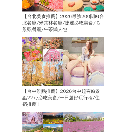
【台北美食推薦】2026最強200間IG台
北餐廳/米其林餐廳/捷運必吃美食/IG
景觀餐廳/午茶懶人包
【台中景點推薦】2026台中超夯IG景
點22+/必吃美食/一日遊好玩行程/住
宿推薦！