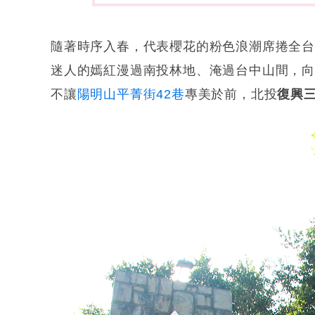
隨著時序入春，代表櫻花的粉色浪潮席捲全
迷人的嫣紅漫過南投林地、淹過台中山間，向
不讓
陽明山平菁街42巷
專美於前，北投
復興