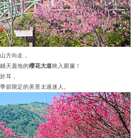
山方向走，
、鋪天蓋地的
櫻花大道
映入眼簾！
絕於耳，
番季節限定的美景太過迷人。