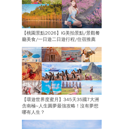
【桃園景點2026】IG美拍景點/景觀餐
廳美食/一日遊二日遊行程/住宿推薦
【環遊世界度蜜月】345天35國7大洲
含南極~人生圓夢最強攻略！沒有夢想
哪有人生？