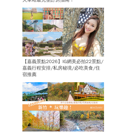
火車站最完整訂房指南！
【嘉義景點2026】IG網美必拍22景點/
嘉義行程安排/私房秘境/必吃美食/住
宿推薦