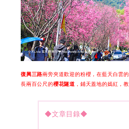
復興三路
兩旁夾道歡迎的粉櫻，在藍天白雲
長兩百公尺的
櫻花隧道
，鋪天蓋地的嫣紅，
◆文章目錄◆