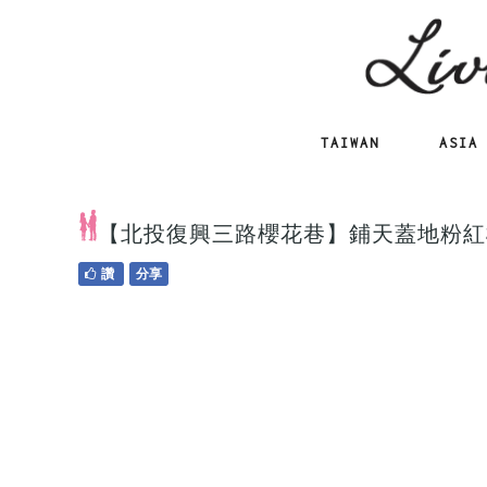
TAIWAN
ASIA
【北投復興三路櫻花巷】鋪天蓋地粉紅
讚
分享