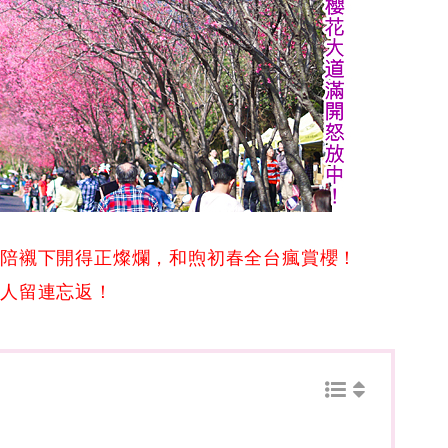
的陪襯下開得正燦爛，
和煦初春全台瘋賞櫻！
教人留連忘返！