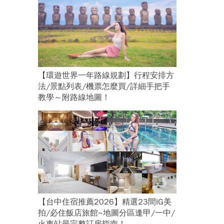
【環遊世界一年路線規劃】行程安排方
法/景點列表/機票怎麼買/詳細手把手
教學～附路線地圖！
【台中住宿推薦2026】精選23間IG美
拍/必住飯店旅館~地圖分區逢甲/一中/