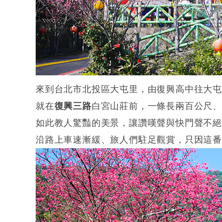
來到台北市北投區大屯里，由復興高中往大屯
就在
復興三路
白宮山莊前，一條長兩百公尺
如此教人驚豔的美景，讓讚嘆聲與快門聲不
沿路上車速漸緩、旅人們駐足觀賞，只因這