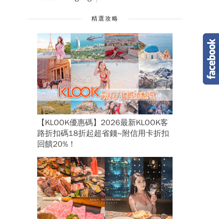
精選攻略
【KLOOK優惠碼】2026最新KLOOK客
路折扣碼18折起超省錢~附信用卡折扣
回饋20%！