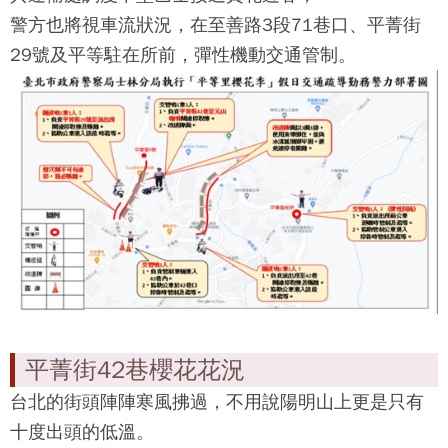
警方也將視車流狀況，在至善路3段71巷口、平菁街
29號及平等駐在所前，彈性機動交通管制。
平菁街42巷櫻花花況
台北的街頭陣陣寒風拂過，不用說陽明山上更是只有
十度出頭的低溫。