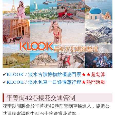
✔
KLOOK / 淡水古蹟博物館優惠門票
★★
超划算
✔
KLOOK / 淡水包車一日遊優惠行程
★熱門活動
平菁街42巷櫻花交通管制
花季期間將會於
平菁街42巷
前管制車輛進入，協調公
共運輸處調度中型巴士接送賞花遊客，