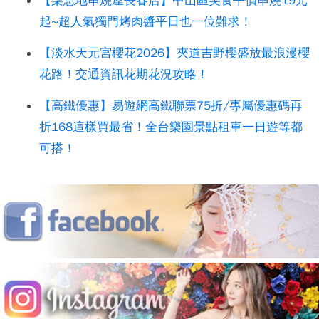
【柒息地串燒屋長春店】中山區美食平價串燒19元
起~超人氣獨門烤肉醬平日也一位難求！
【淡水天元宮櫻花2026】夾道吉野櫻盛放最浪漫櫻
花路！交通資訊花期花況攻略！
【高鐵優惠】易遊網高鐵聯票75折/專屬優惠碼再
折168這樣買最省！全台樂園景點租車一日遊等都
可搭！