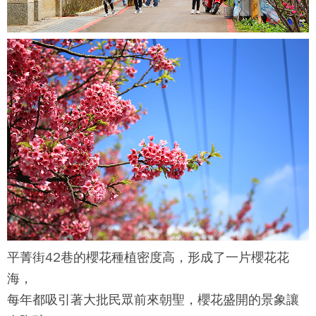
平菁街42巷
的櫻花種植密度高，形成了一片櫻花花
海，
每年都吸引著大批民眾前來朝聖，櫻花盛開的景象讓