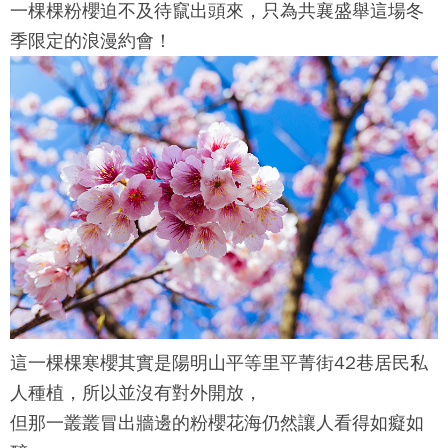
一棵棵粉櫻迫不及待竄出頭來，只為共襄盛舉這場冬
季限定的浪漫約會！
這一棵棵寒櫻其實是陽明山平等里
平菁街42巷
居民私
人種植，所以並沒有對外開放，
但那一叢叢冒出牆邊的粉櫻花海仍然讓人看得如癡如