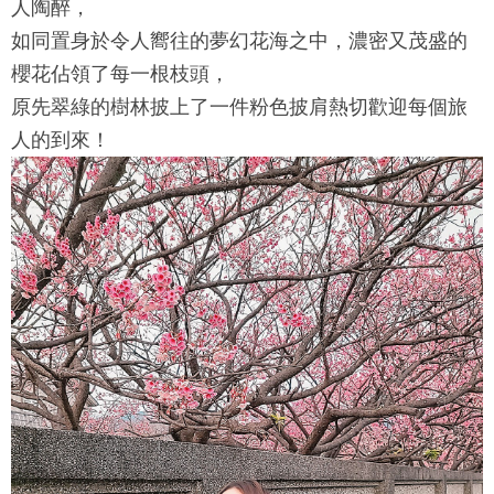
人陶醉，
如同置身於令人嚮往的夢幻花海之中，濃密又茂盛的
櫻花佔領了每一根枝頭，
原先翠綠的樹林披上了一件粉色披肩熱切歡迎每個旅
人的到來！