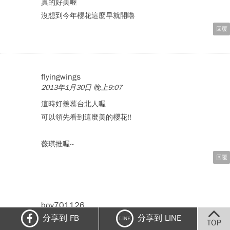
真的好美喔
沒想到今年櫻花這麼早就開嚕
回覆
flyingwings
2013年1月30日 晚上9:07
這時好羨慕台北人喔
可以領先看到這麼美的櫻花!!
薇琪推喔~
回覆
boy701126
2013年1月30日 晚上9:08
分享到 FB
分享到 LINE
LINE
TOP