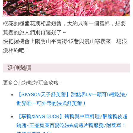
櫻花的極盛花期相當短暫，大約只有一個禮拜，想要
賞櫻的旅人們別再遲疑了～
快把握機會上陽明山
平菁街42巷
與漫山寒櫻來一場浪
漫相約吧！
延伸閱讀
更多台北好吃好玩全攻略：
【SKYSON天子舒芙蕾】甜點界LV一顆可5種吃法/
世界唯一可外帶的法式舒芙蕾！
【享鴨XIANG DUCK】烤鴨與中華料理/酥脆鴨皮超
銷魂~王品集團百變吃法&桌邊片鴨服務/附菜單！