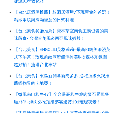
捷運忠孝敦化站
【台北居酒屋推薦】敘酒居酒屋/下班聚會的首選！
精緻串燒與滿滿誠意的日式料理
【台北素食餐廳推薦】寶林茶室肉食主義也愛的美
味蔬食~台灣首創馬來西亞風味煮炒！
【台北美食】ENGOLILI英格莉莉~最新IG網美浪漫英
式下午茶！玫瑰豹紋厚鬆餅浮誇美味&森林系氛圍
超好拍！捷運台北車站
【台北美食】東區新開幕新肉多多 必吃頂級火鍋推
薦鍋物界的卡地亞！
【微風南山和牛47】全台最高和牛燒肉懷石景觀餐
廳/和牛燒肉必吃頂級盛宴邊賞101璀璨夜景！