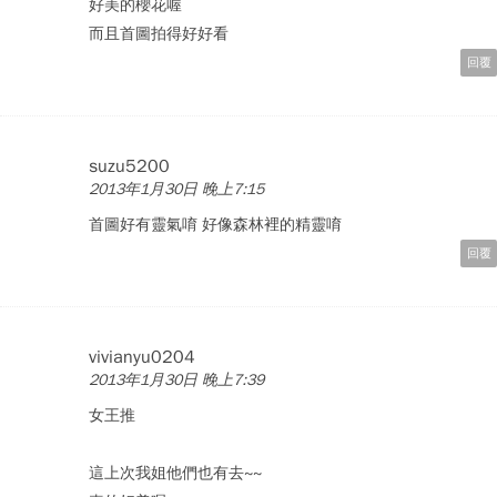
好美的櫻花喔
而且首圖拍得好好看
回覆
suzu5200
2013年1月30日 晚上7:15
首圖好有靈氣唷 好像森林裡的精靈唷
回覆
vivianyu0204
2013年1月30日 晚上7:39
女王推
這上次我姐他們也有去~~