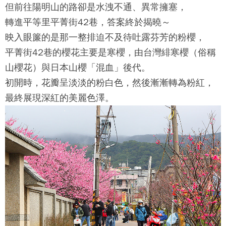
但前往陽明山的路卻是水洩不通、異常擁塞，
轉進平等里
平菁街42巷
，答案終於揭曉～
映入眼簾的是那一整排迫不及待吐露芬芳的粉櫻，
平菁街42巷
的櫻花主要是寒櫻，由台灣緋寒櫻（俗稱
山櫻花）與日本山櫻「混血」後代。
初開時，花瓣呈淡淡的粉白色，然後漸漸轉為粉紅，
最終展現深紅的美麗色澤。