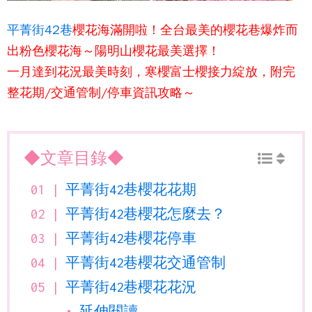
平菁街42巷
櫻花海滿開啦！全台最美的櫻花巷
爆炸而
出粉色櫻花海～
陽明山櫻花
最美選擇！
一月達到花況最美時刻，寒櫻富士櫻接力綻放
，附完
整花期/交通管制/停車資訊攻略～
◆文章目錄◆
平菁街42巷櫻花花期
平菁街42巷櫻花怎麼去？
平菁街42巷櫻花停車
平菁街42巷櫻花交通管制
平菁街42巷櫻花花況
延伸閱讀