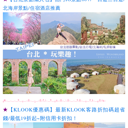
北海岸景點/住宿酒店推薦
★
【KLOOK優惠碼】最新KLOOK客路折扣碼超省
錢/最低19折起~附信用卡折扣！