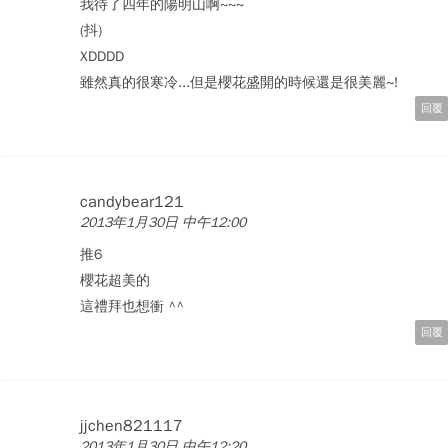
我待了四年的陽明山啊~~~
(抖)
XDDDD
雖然真的很寒冷...但是櫻花盛開的時候還是很美麗~!
回覆
candybear121
2013年1月30日 中午12:00
推6
櫻花超美的
這禮拜也想衝 ^^
回覆
jjchen821117
2013年1月30日 中午12:20