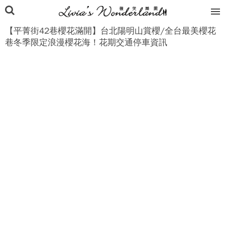
【平菁街42巷櫻花滿開】台北陽明山賞櫻/全台最美櫻花
巷冬季限定浪漫櫻花海！花期交通停車資訊