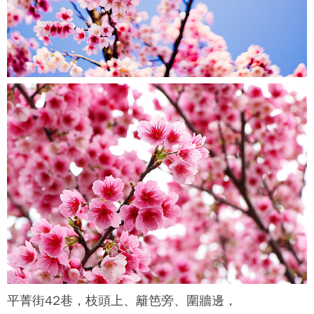
平菁街42巷
，枝頭上、籬笆旁、圍牆邊，