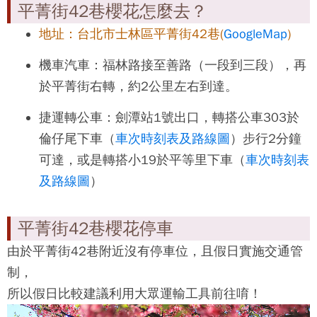
平菁街42巷櫻花怎麼去？
地址：台北市士林區平菁街42巷(
GoogleMap
)
機車汽車：福林路接至善路（一段到三段），再
於平菁街右轉，約2公里左右到達。
捷運轉公車：劍潭站1號出口，轉搭公車303於
倫仔尾下車（
車次時刻表及路線圖
）步行2分鐘
可達，或是轉搭小19於平等里下車（
車次時刻表
及路線圖
）
平菁街42巷櫻花停車
由於
平菁街42巷
附近沒有停車位，且假日實施交通管
制，
所以假日比較建議利用大眾運輸工具前往唷！