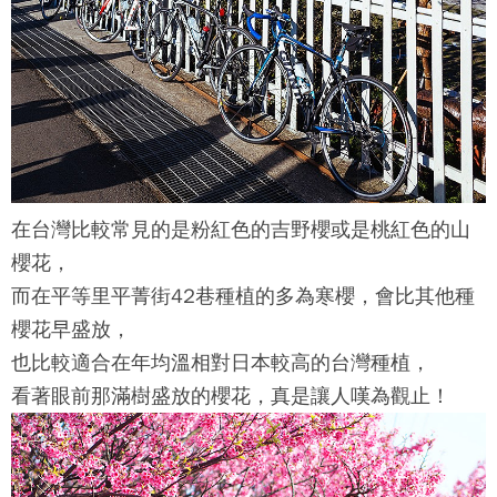
在台灣比較常見的是粉紅色的吉野櫻或是桃紅色的山
櫻花，
而在平等里
平菁街42巷
種植的多為寒櫻，會比其他種
櫻花早盛放，
也比較適合在年均溫相對日本較高的台灣種植，
看著眼前那滿樹盛放的櫻花，真是讓人嘆為觀止！