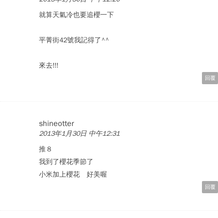
就算天氣冷也要追櫻一下
平菁街42號我記得了^^
來去!!!
回覆
shineotter
2013年1月30日 中午12:31
推８
我到了櫻花季節了
小米加上櫻花 好美喔
回覆