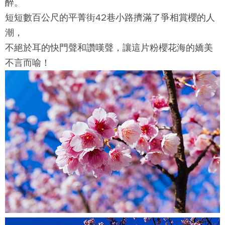
醉。
短短數百公尺的
平菁街42巷
小路擠滿了爭相賞櫻的人
潮，
不絕於耳的快門聲和讚嘆聲，讓這片粉櫻花海的嬌美
不言而喻！