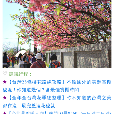
建議行程：
★
【台灣28條櫻花路線攻略】不輸國外的美翻賞櫻
秘境！你知道幾個？含最佳賞櫻時間
★
【全年全台灣花季總整理】你不知道的台灣之美
都在這！最完整追花秘笈
★
【台北景點懶人包】熱門IG景點60+/一日遊二日遊/