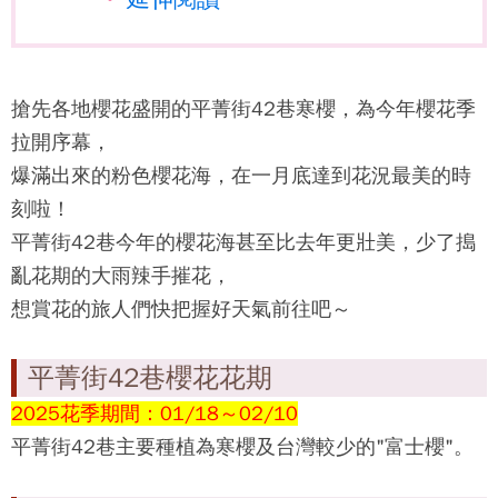
搶先各地櫻花盛開的
平菁街42巷
寒櫻，為今年櫻花季
拉開序幕，
爆滿出來的粉色櫻花海，在一月底達到花況最美的時
刻啦！
平菁街42巷
今年的櫻花海甚至比去年更壯美，少了搗
亂花期的大雨辣手摧花，
想賞花的旅人們快把握好天氣前往吧～
平菁街42巷櫻花花期
2025花季期間：
01/18～02/10
平菁街42巷
主要種植為寒櫻及台灣較少的"富士櫻"。