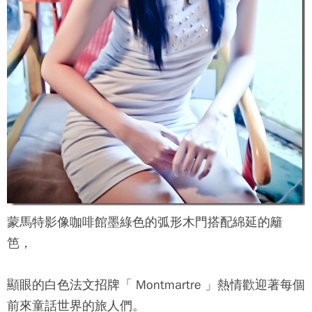
蒙馬特影像咖啡館
墨綠色的弧形木門搭配綿延的籬
笆，
顯眼的白色法文招牌「 Montmartre 」熱情歡迎著每個
前來童話世界的旅人們。