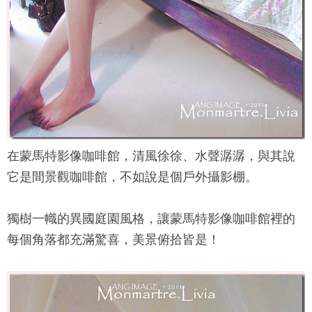
在
蒙馬特影像咖啡館
，清風徐徐、水聲潺潺，與其說
它是間景觀咖啡館，不如說是個戶外攝影棚。
獨樹一幟的異國庭園風格，讓
蒙馬特影像咖啡館
裡的
每個角落都充滿驚喜，美景俯拾皆是！