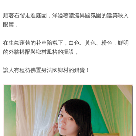
順著石階走進庭園，洋溢著濃濃異國氛圍的建築映入
眼簾，
在生氣蓬勃的花草陪襯下，白色、黃色、粉色，鮮明
的外牆搭配與鄉村風格的擺設，
讓人有種彷彿置身法國鄉村的錯覺！