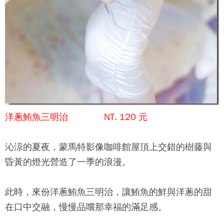
洋蔥鮪魚三明治 NT. 120 元
沁涼的夏夜，
蒙馬特影像咖啡館
屋頂上交錯的樹藤與
昏黃的燈光營造了一季的浪漫。
此時，來份洋蔥鮪魚三明治，讓鮪魚的鮮與洋蔥的甜
在口中交融，慢慢品嚐那幸福的滿足感。