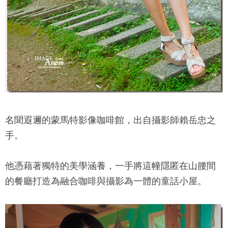
名聞遐邇的
蒙馬特影像咖啡館
，出自攝影師賴岳忠之
手。
他憑藉著獨特的美學涵養，一手將這幢隱匿在山腰間
的餐廳打造為融合咖啡與攝影為一體的童話小屋。