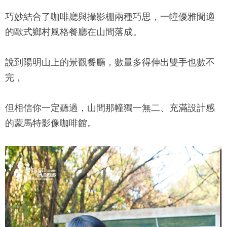
巧妙結合了咖啡廳與攝影棚兩種巧思，一幢優雅閒適
的歐式鄉村風格餐廳在山間落成。
說到陽明山上的景觀餐廳，數量多得伸出雙手也數不
完，
但相信你一定聽過，山間那幢獨一無二、充滿設計感
的
蒙馬特影像咖啡館
。