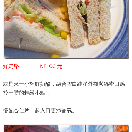
鮮奶酪 NT. 60 元
或是來一小杯鮮奶酪，融合雪白純淨外觀與綿密口感
於一體的精緻小點，
搭配杏仁片一起入口更添香氣。