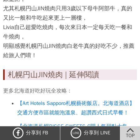
尤其
札幌円山JIN燒肉
只用3歲以下母牛阿部牛，真的
又比一般和牛吃起來更上一層樓，
Livia自己超愛吃燒肉，每次來日本一定每天吃一餐和
牛燒肉，
明顯感覺
札幌円山JIN燒肉
白老牛真的好吃不少，推薦
給旅人們唷！
札幌円山JIN燒肉 | 延伸閱讀
更多北海道好吃好玩全攻略：
【Art Hotels Sapporo札幌藝術飯店。北海道酒店】
交通方便市區就能泡溫泉、超讚西式日式早餐！
【北海道札幌BISSE SWEETS 6間人氣甜點大集
分享到 FB
分享到 LINE
LINE
合。日本】KINOTOYA起司塔、小樽洋果子、町村農
TOP