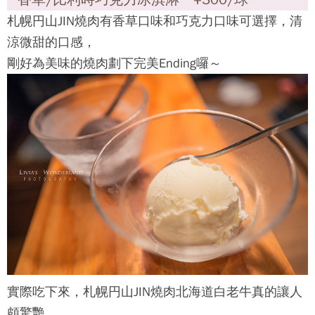
札幌円山JIN燒肉
有香草口味和巧克力口味可選擇，清
涼微甜的口感，
剛好為美味的燒肉劃下完美Ending囉～
實際吃下來，
札幌円山JIN燒肉
北海道白老牛真的讓人
頗驚艷，