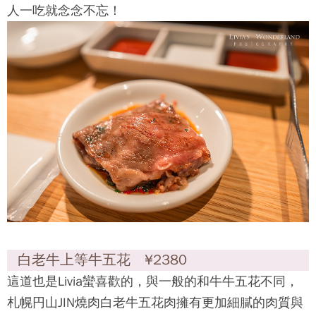
人一吃就念念不忘！
白老牛上等牛五花 ¥2380
這道也是Livia蠻喜歡的，與一般的和牛牛五花不同，
札幌円山JIN燒肉
白老牛五花肉擁有更加細膩的肉質與