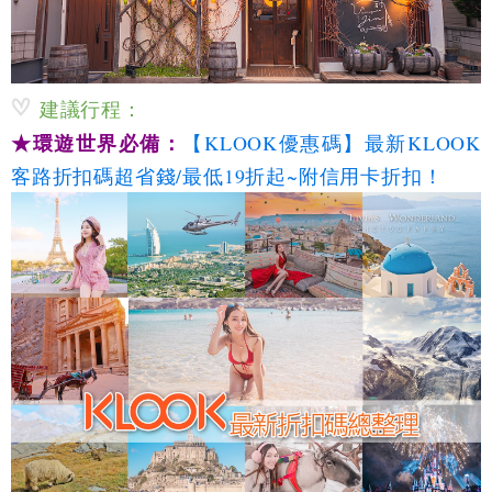
建議行程：
★環遊世界必備：
【KLOOK優惠碼】最新KLOOK
客路折扣碼超省錢/最低19折起~附信用卡折扣！