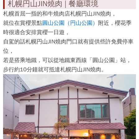
札幌円山JIN燒肉 | 餐廳環境
札幌首屈一指的和牛燒肉店
札幌円山JIN燒肉
，
就位在賞櫻景點
圓山公園（円山公園）
附近，櫻花季
時很適合安排賞櫻一日遊，
自駕的話
札幌円山JIN燒肉
門口就有提供些許免費停車
位，
若是搭乘地鐵，可以從地鐵東西線「圓山公園」站，
步行約10分鐘就可抵達
札幌円山JIN燒肉
。