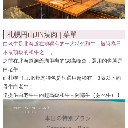
札幌円山JIN燒肉 | 菜單
白老牛是北海道在地獨有的一大特色和牛，被譽為日
本最頂級的和牛之一，
之前在北海道洞爺湖舉辦的G8高峰會，選用的也就是
白老牛，
而
札幌円山JIN燒肉
特色是只選用超稀有、3歲以下的
母牛白老牛，
還提供白老牛中的超高級和牛－阿部牛（あべ牛）！