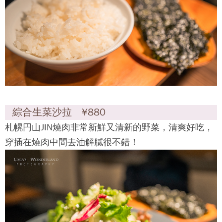
綜合生菜沙拉 ¥880
札幌円山JIN燒肉
非常新鮮又清新的野菜，清爽好吃，
穿插在燒肉中間去油解膩很不錯！