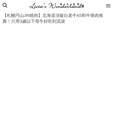
【札幌円山JIN燒肉】北海道頂級白老牛A5和牛燒肉推
薦！只用3歲以下母牛好吃到流淚