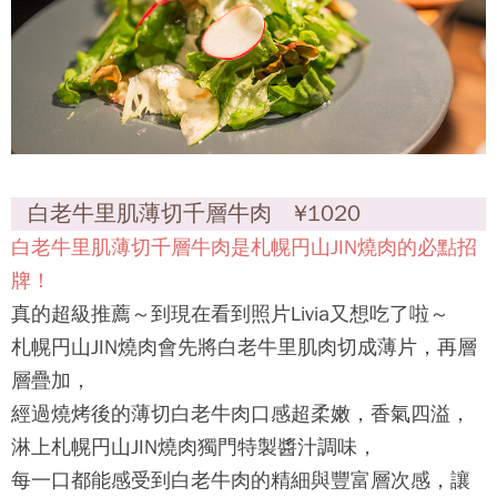
白老牛里肌薄切千層牛肉 ¥1020
白老牛里肌薄切千層牛肉是
札幌円山JIN燒肉
的必點招
牌！
真的超級推薦～到現在看到照片Livia又想吃了啦～
札幌円山JIN燒肉
會先將白老牛里肌肉切成薄片，再層
層疊加，
經過燒烤後的薄切白老牛肉口感超柔嫩，香氣四溢，
淋上
札幌円山JIN燒肉
獨門特製醬汁調味，
每一口都能感受到白老牛肉的精細與豐富層次感，讓