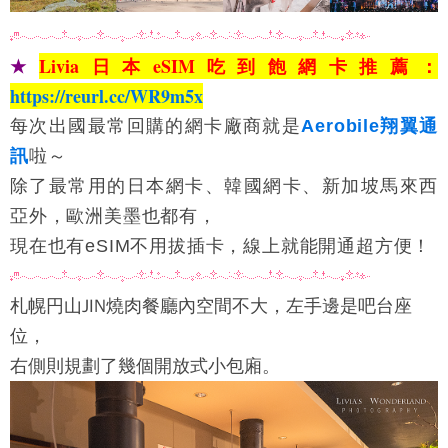
★
Livia日本eSIM吃到飽網卡推薦：
https://reurl.cc/WR9m5x
每次出國最常回購的網卡廠商就是
Aerobile翔翼通
訊
啦～
除了最常用的日本網卡、韓國網卡、新加坡馬來西
亞外，歐洲美墨也都有，
現在也有eSIM不用拔插卡，線上就能開通超方便！
札幌円山JIN燒肉
餐廳內空間不大，左手邊是吧台座
位，
右側則規劃了幾個開放式小包廂。