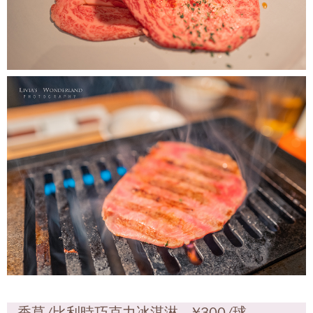
香草/比利時巧克力冰淇淋 ¥300/球