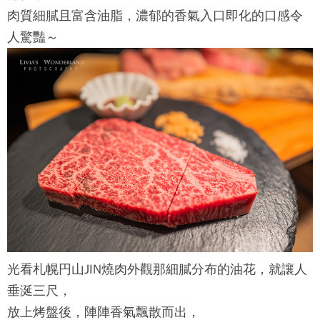
肉質細膩且富含油脂，濃郁的香氣入口即化的口感令
人驚豔～
光看
札幌円山JIN燒肉
外觀那細膩分布的油花，就讓人
垂涎三尺，
放上烤盤後，陣陣香氣飄散而出，