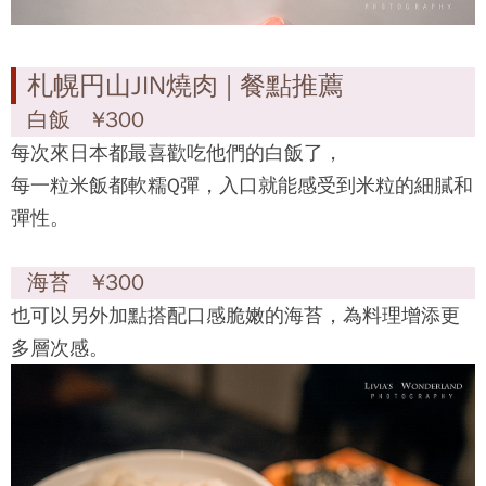
札幌円山JIN燒肉 | 餐點推薦
白飯 ¥300
每次來日本都最喜歡吃他們的白飯了，
每一粒米飯都軟糯Q彈，入口就能感受到米粒的細膩和
彈性。
海苔 ¥300
也可以另外加點搭配口感脆嫩的海苔，為料理增添更
多層次感。