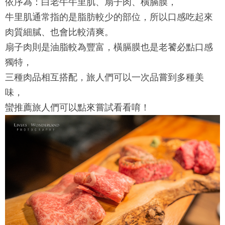
依序為：白老牛牛里肌、扇子肉、橫膈膜，
牛里肌通常指的是脂肪較少的部位，所以口感吃起來
肉質細膩、也會比較清爽。
扇子肉則是油脂較為豐富，橫膈膜也是老饕必點口感
獨特，
三種肉品相互搭配，旅人們可以一次品嘗到多種美
味，
蠻推薦旅人們可以點來嘗試看看唷！