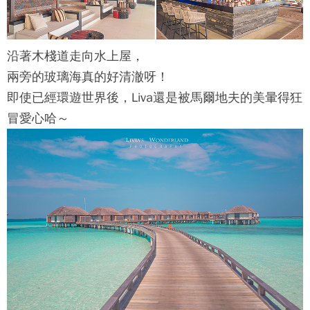
沿著木棧道走向水上屋，
兩旁的玻璃海真的好清澈呀！
即使已經環遊世界後，Liva還是被馬爾地夫的美暈得狂
冒愛心哈～