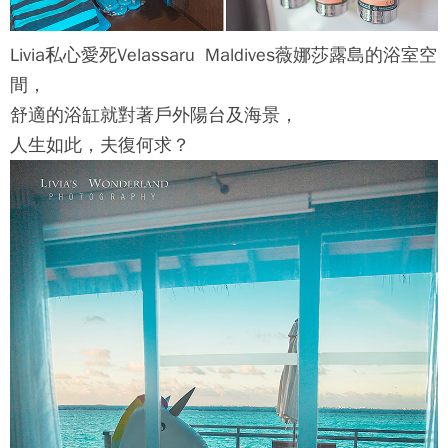
Livia私心愛死
Velassaru Maldives薇娜莎露島
的浴室空
間，
舒適的浴缸就對著戶外陽台及海景，
人生如此，夫復何求？