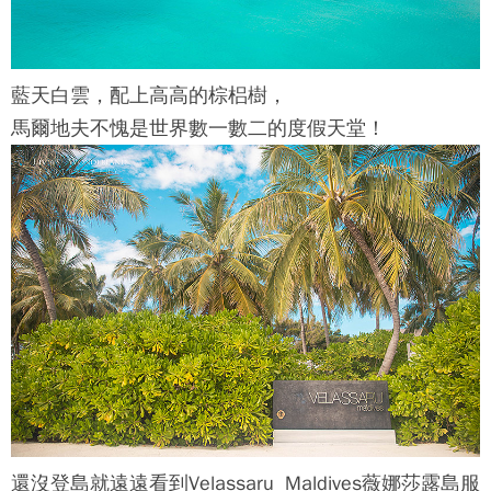
藍天白雲，配上高高的棕梠樹，
馬爾地夫不愧是世界數一數二的度假天堂！
還沒登島就遠遠看到
Velassaru Maldives薇娜莎露島
服