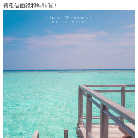
費租借面鏡和蛙鞋喔！