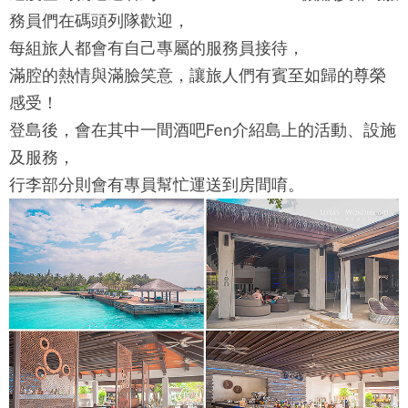
務員們在碼頭列隊歡迎，
每組旅人都會有自己專屬的服務員接待，
滿腔的熱情與滿臉笑意，讓旅人們有賓至如歸的尊榮
感受！
登島後，會在其中一間酒吧Fen介紹島上的活動、設施
及服務，
行李部分則會有專員幫忙運送到房間唷。