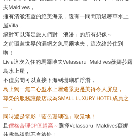
夫Maldives
，
擁有清澈湛藍的絕美海景，還有一間間頂級奢華水上
屋Villa，
絕對可以滿足旅人們對「浪漫」的所有想像～
之前環遊世界的漏網之魚
馬爾地夫
，這次終於住到
啦！
Livia這次入住的馬爾地夫
Velassaru Maldives薇娜莎露
島
水上屋，
不僅房間可以直接下海到珊瑚群浮潛，
島上獨一無二心型水上屋造景更是美得令人屏息，
尊榮的服務讓飯店成為SMALL LUXURY HOTEL成員之
一，
同時還是電影「藍色珊瑚礁」取景地！
且
價格合理CP值超高～
選擇
Velassaru Maldives薇娜
莎露島
絕對不會後悔！