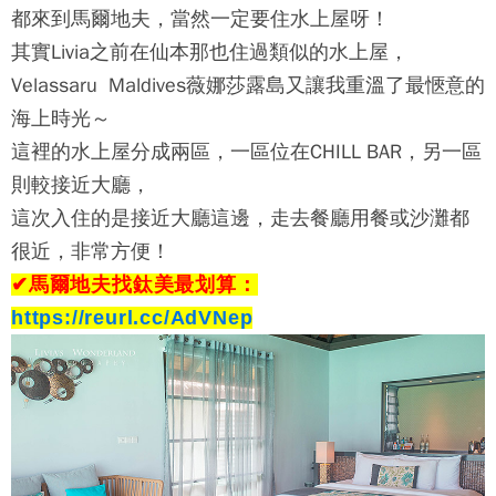
都來到馬爾地夫，當然一定要住水上屋呀！
其實Livia之前在仙本那也住過類似的水上屋，
Velassaru Maldives薇娜莎露島
又讓我重溫了最愜意的
海上時光～
這裡的水上屋分成兩區，一區位在CHILL BAR，另一區
則較接近大廳，
這次入住的是接近大廳這邊，走去餐廳用餐或沙灘都
很近，非常方便！
✔馬爾地夫找鈦美最划算：
https://reurl.cc/AdVNep