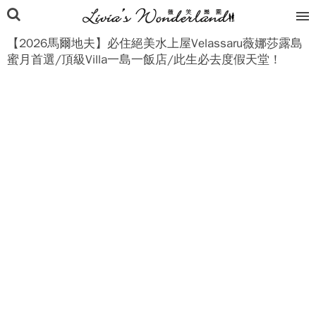
【2026馬爾地夫】必住絕美水上屋Velassaru薇娜莎露島
蜜月首選/頂級Villa一島一飯店/此生必去度假天堂！