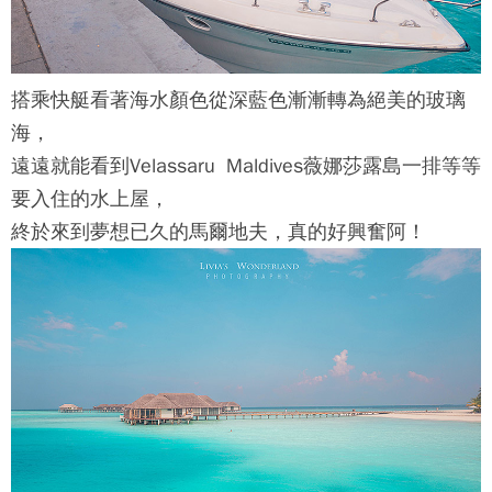
搭乘快艇看著海水顏色從深藍色漸漸轉為絕美的玻璃
海，
遠遠就能看到
Velassaru Maldives薇娜莎露島
一排等等
要入住的水上屋，
終於來到夢想已久的馬爾地夫，真的好興奮阿！