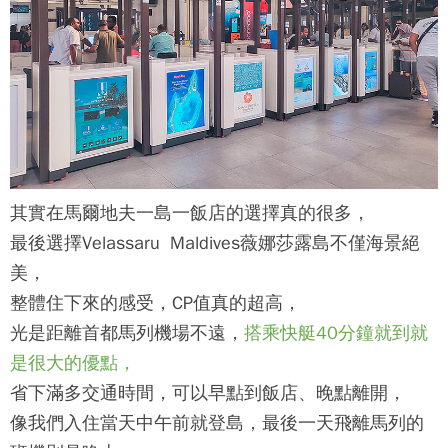
其實在馬爾地夫一島一飯店的選擇真的很多，
最後選擇
Velassaru Maldives薇娜莎露島
不僅海景絕
美，
整體住下來的感受，CP值真的超高，
光是距離首都馬列機場不遠，
搭乘快艇40分鐘就到就
是很大的優點，
省下滿多交通時間，可以早點到飯店、晚點離開，
像我們入住當天中午前就登島，最後一天飛離馬列的