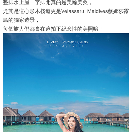
整排水上屋一字排開真的是美輪美奐，
尤其是這心形木棧道更是
Velassaru Maldives薇娜莎露
島
的獨家造景，
每個旅人們都會在這拍下紀念性的美照唷！