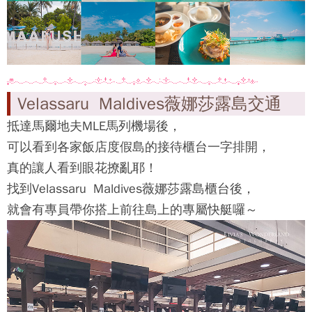
Velassaru Maldives薇娜莎露島交通
抵達馬爾地夫MLE馬列機場後，
可以看到各家飯店度假島的接待櫃台一字排開，
真的讓人看到眼花撩亂耶！
找到
Velassaru Maldives薇娜莎露島
櫃台後，
就會有專員帶你搭上前往島上的專屬快艇囉～