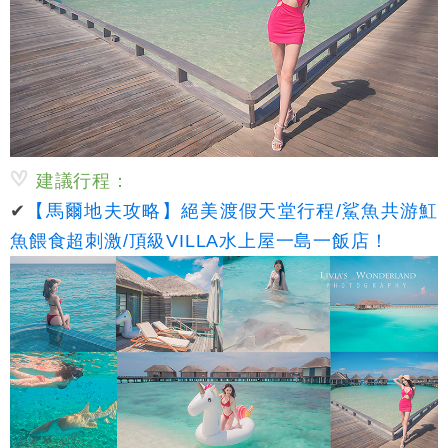
建議行程：
✔
【馬爾地夫攻略】絕美渡假天堂行程/鯊魚共游魟
魚餵食超刺激/頂級VILLA水上屋一島一飯店！