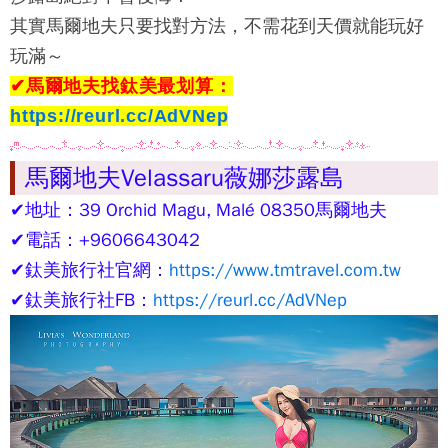
其實馬爾地夫只要找對方法，不需花到天價就能玩好
玩滿～
✔馬爾地夫找鈦美最划算：
https://reurl.cc/AdVNep
馬爾地夫Velassaru薇娜莎露島
✔地址：39 Orchid Magu, Malé 08350馬爾地夫
✔電話：+9606643042
✔鈦美旅行社官網：
https://www.tmtravel.com.tw
✔鈦美旅行社FB：
https://reurl.cc/AdVNep