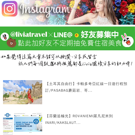
【土耳其自由行】卡帕多奇亞紅線一日遊行程預
訂/PASABAG蘑菇岩、哥...
【芬蘭追極光】ROVANIEMI羅凡尼米到
INARI/KAKSLAUT...