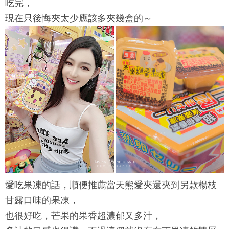
吃完，
現在只後悔夾太少應該多夾幾盒的～
愛吃果凍的話，順便推薦當天
熊愛夾
還夾到另款楊枝
甘露口味的果凍，
也很好吃，芒果的果香超濃郁又多汁，