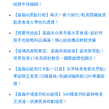
經典牛排鐵鍋！
【嘉義IG景點行程】兩天一夜小旅行/私房隱藏版景
點美食達人帶你玩透透！
【熊愛夾娃娃】嘉義全台夜市最大零食場~超好夾
新手也能戰利品滿滿！佛心娃娃機店輕鬆夾爆
【玻璃高跟鞋教堂。嘉義布袋旅遊】超夯新景點！
世界首座17米高跟鞋教堂～國際媒體也關注！
【嘉義IG超夯打卡點一日遊】古早味美食新生早點/
季節限定美景/沉睡森林/魚罐頭咖啡館/DIY專屬面
膜！
【嘉義中埔落羽松IG秘境】340棵落羽松森林唯美
又浪漫～彷彿置身韓劇場景！