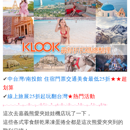
✔
中台灣/南投館 住宿門票交通美食最低25折
★★
超
划算
✔
線上旅展25折起玩翻台灣
★熱門活動
這次去嘉義
熊愛夾
娃娃機店玩了一下，
這些各式零食餅乾果凍蛋捲全都是這次
熊愛夾
夾到的