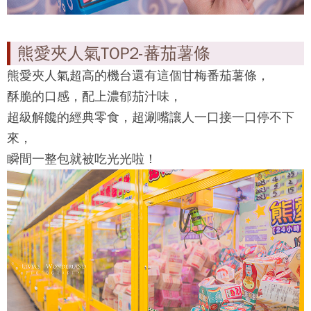
熊愛夾人氣TOP2-蕃茄薯條
熊愛夾
人氣超高的機台還有這個甘梅番茄薯條，
酥脆的口感，配上濃郁茄汁味，
超級解饞的經典零食，超涮嘴讓人一口接一口停不下
來，
瞬間一整包就被吃光光啦！