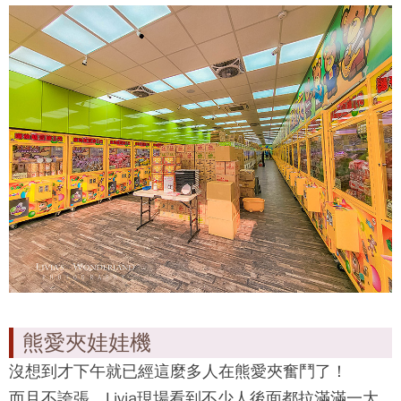
熊愛夾娃娃機
沒想到才下午就已經這麼多人在
熊愛夾
奮鬥了！
而且不誇張，Livia現場看到不少人後面都拉滿滿一大