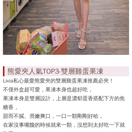
熊愛夾人氣TOP3-雙層雞蛋果凍
Livia私心最愛
熊愛夾
的雙層雞蛋果凍推薦必夾！
不僅外盒超可愛，果凍本身也超好吃，
果凍本身是雙層設計，上層是濃郁蛋香搭配下方的焦
糖香，
甜而不膩、滑嫩爽口，一口一顆剛剛好哈，
在家沒事嘴饞的時候就來一顆，沒想到太好吃一下就