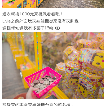
這次就換1000元來挑戰看看吧！
Livia之前外面玩夾娃娃機從來沒有夾到過，
這樣就知道我有多菜了吧哈 XD
熊愛夾
的零食夾娃娃機台真的超多樣，