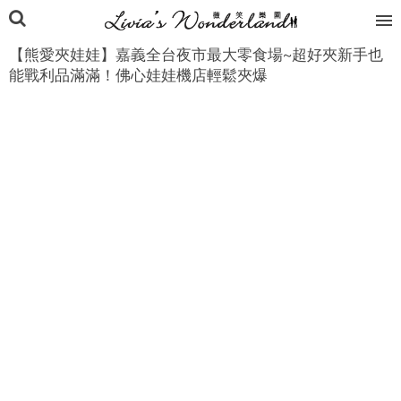
【熊愛夾娃娃】嘉義全台夜市最大零食場~超好夾新手也
能戰利品滿滿！佛心娃娃機店輕鬆夾爆