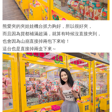
熊愛夾
的夾娃娃機台抓力夠好，所以很好夾，
而且因為貨都補滿超滿，就算有時候沒直接夾到，
也會因為山崩直接掉兩包下來哈！
這台也是直接掉兩盒下來～