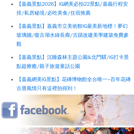
【嘉義景點2026】IG網美必拍22景點/嘉義行程安
排/私房秘境/必吃美食/住宿推薦
【嘉義景點】嘉義市立美術館IG最美新地標！夢幻
玻璃牆/復古湖水綠長廊/古蹟改建美學建築免費參
觀
【嘉義景點】沉睡森林主題公園&北門驛/IG打卡景
點超療癒/親子旅遊童話公園
【嘉義網美IG景點】花磚博物館全台唯一~百年花磚
古厝風情只有這裡拍得到！