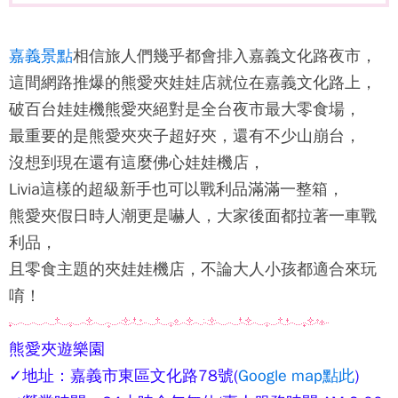
嘉義景點
相信旅人們幾乎都會排入嘉義文化路夜市，
這間網路推爆的
熊愛夾
娃娃店就位在嘉義文化路上，
破百台娃娃機
熊愛夾
絕對是全台夜市最大零食場，
最重要的是
熊愛夾
夾子超好夾，還有不少山崩台，
沒想到現在還有這麼佛心娃娃機店，
Livia這樣的超級新手也可以戰利品滿滿一整箱，
熊愛夾
假日時人潮更是嚇人，大家後面都拉著一車戰
利品，
且零食主題的夾娃娃機店，不論大人小孩都適合來玩
唷！
熊愛夾遊樂園
✓地址：嘉義市東區文化路78號(
Google map點此
)