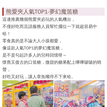
熊愛夾人氣TOP1-夢幻魔笛糖
這邊推薦幾個
熊愛夾
必玩的人氣機台，
不僅好吃而且請服務人員幫忙擺位一下就超容易中
哈！
零食真的是不論大人小孩都愛，
像這款人氣TOP1的夢幻魔笛糖，
是不是勾起許多人的兒時回憶呀～
懷舊又復古的口笛糖，微甜的糖果配上嗶嗶啵啵的哨
聲，
好吃又好玩，讓人章魚嘴停不下來哈。