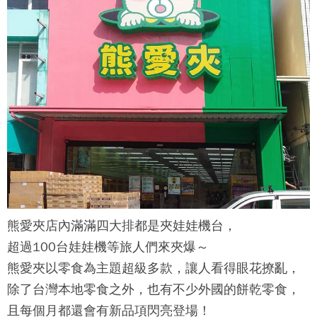
熊愛夾
店內滿滿四大排都是夾娃娃機台，
超過100台娃娃機等旅人們來夾爆～
熊愛夾
以零食為主題超級多款，讓人看得眼花撩亂，
除了台灣本地零食之外，也有不少外國的餅乾零食，
且每個月都還會有新品項閃亮登場！