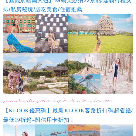
【嘉義景點懶人包】IG網美必拍22景點/嘉義行程安
排/私房秘境/必吃美食/住宿推薦
【KLOOK優惠碼】最新KLOOK客路折扣碼超省錢/
最低19折起~附信用卡折扣！