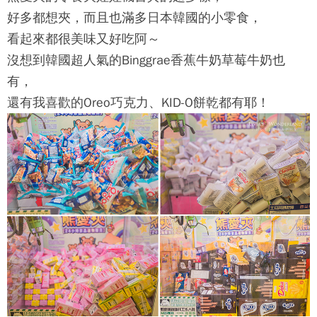
好多都想夾，而且也滿多日本韓國的小零食，
看起來都很美味又好吃阿～
沒想到韓國超人氣的Binggrae香蕉牛奶草莓牛奶也
有，
還有我喜歡的Oreo巧克力、KID-O餅乾都有耶！