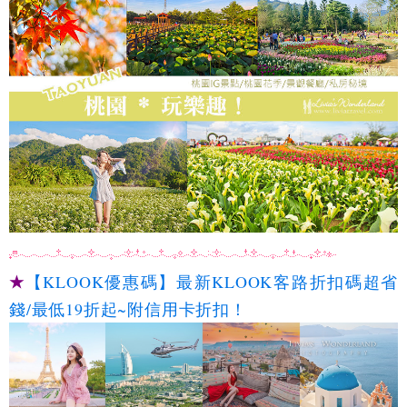
★
【KLOOK優惠碼】最新KLOOK客路折扣碼超省
錢/最低19折起~附信用卡折扣！