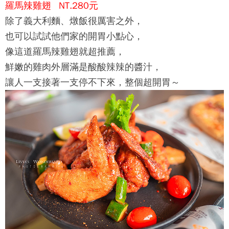
羅馬辣雞翅 NT.280元
除了義大利麵、燉飯很厲害之外，
也可以試試他們家的開胃小點心，
像這道羅馬辣雞翅就超推薦，
鮮嫩的雞肉外層滿是酸酸辣辣的醬汁，
讓人一支接著一支停不下來，整個超開胃～