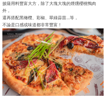
披薩用料豐富大方，除了大塊大塊的煙燻櫻桃鴨肉
外，
還再搭配黑橄欖、彩椒、翠綠蒜苗...等，
不論是口感或味道都非常豐富！