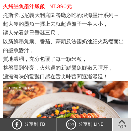
火烤墨魚墨汁燉飯 NT.390元
托斯卡尼尼義大利庭園餐廳
必吃的深海墨汁系列～
超大隻的墨魚一擺上去就超過盤子一半大小，
讓人光看就已垂涎三尺，
以新鮮墨魚囊、番茄、蒜頭及法國奶油細火熬煮而出
的墨魚醬汁，
質地濃稠，充分包覆了每一顆米粒，
整盤黑到發亮，火烤過的新鮮墨魚鮮嫩又彈牙，
濃濃海味的驚豔口感在舌尖味蕾間逐漸漫延！
分享到 FB
分享到 LINE
LINE
TOP