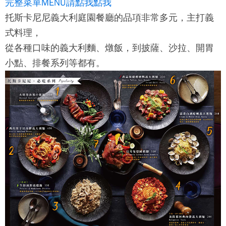
完整菜單MENU請點我點我
托斯卡尼尼義大利庭園餐廳
的品項非常多元，主打義
式料理，
從各種口味的義大利麵、燉飯，到披薩、沙拉、開胃
小點、排餐系列等都有。