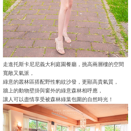
走進
托斯卡尼尼義大利庭園餐廳
，挑高兩層樓的空間
寬敞又氣派，
綠意的叢林區搭配野性豹紋沙發，更顯高貴氣質，
牆上的動物壁掛與窗外的綠意森林相呼應，
讓人可以盡情享受被森林綠葉包圍的自然時光！