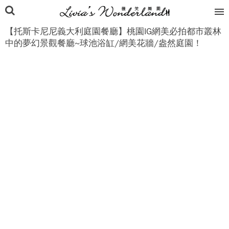
【托斯卡尼尼義大利庭園餐廳】桃園IG網美必拍都市叢林
中的夢幻景觀餐廳~球池浴缸/網美花牆/盎然庭園！