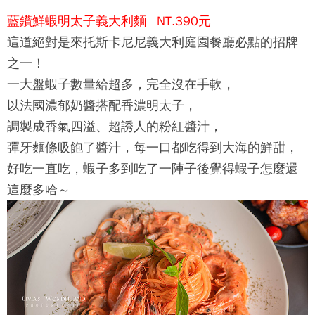
藍鑽鮮蝦明太子義大利麵 NT.390元
這道絕對是來
托斯卡尼尼義大利庭園餐廳
必點的招牌
之一！
一大盤蝦子數量給超多，完全沒在手軟，
以法國濃郁奶醬搭配香濃明太子，
調製成香氣四溢、超誘人的粉紅醬汁，
彈牙麵條吸飽了醬汁，每一口都吃得到大海的鮮甜，
好吃一直吃，蝦子多到吃了一陣子後覺得蝦子怎麼還
這麼多哈～