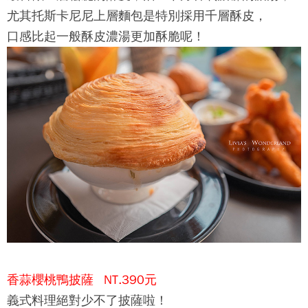
尤其
托斯卡尼尼
上層麵包是特別採用千層酥皮，
口感比起一般酥皮濃湯更加酥脆呢！
香蒜櫻桃鴨披薩 NT.390元
義式料理絕對少不了披薩啦！