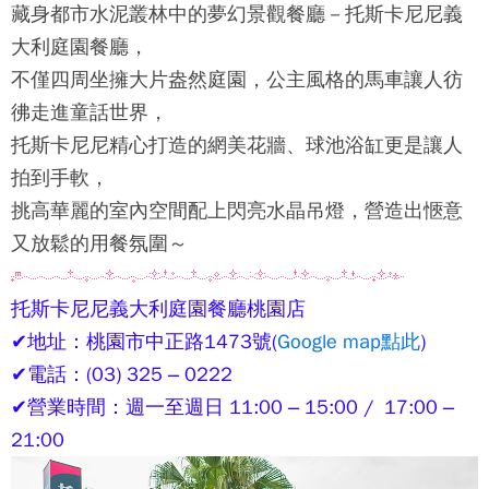
藏身都市水泥叢林中的夢幻景觀餐廳－
托斯卡尼尼義
大利庭園餐廳
，
不僅四周坐擁大片盎然庭園，公主風格的馬車讓人彷
彿走進童話世界，
托斯卡尼尼
精心打造的網美花牆、球池浴缸更是讓人
拍到手軟，
挑高華麗的室內空間配上閃亮水晶吊燈，營造出愜意
又放鬆的用餐氛圍～
托斯卡尼尼義大利庭園餐廳桃園店
✔地址：桃園市中正路1473號(
Google map點此
)
✔電話：(03) 325 – 0222
✔營業時間：週一至週日 11:00 – 15:00 / 17:00 –
21:00