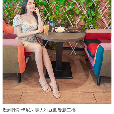
逛到
托斯卡尼尼義大利庭園餐廳
二樓，