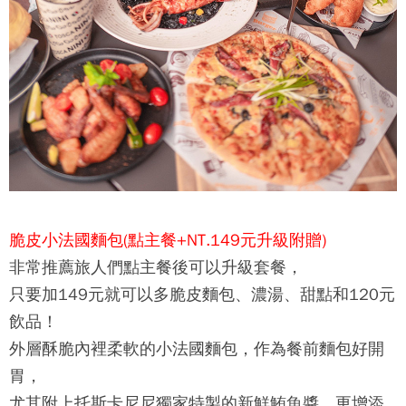
脆皮小法國麵包(點主餐+NT.149元升級附贈)
非常推薦旅人們點主餐後可以升級套餐，
只要加149元就可以多脆皮麵包、濃湯、甜點和120元
飲品！
外層酥脆內裡柔軟的小法國麵包，作為餐前麵包好開
胃，
尤其附上
托斯卡尼尼
獨家特製的新鮮鮪魚醬，更增添