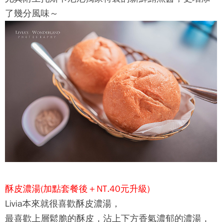
了幾分風味～
酥皮濃湯(加點套餐後＋NT.40元升級)
Livia本來就很喜歡酥皮濃湯，
最喜歡上層鬆脆的酥皮，沾上下方香氣濃郁的濃湯，