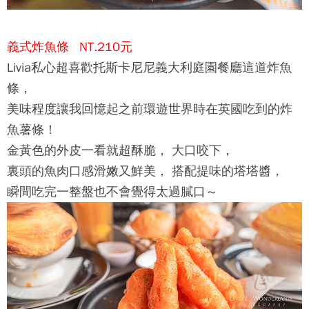
義式炸魚條 NT.210元
Livia私心超喜歡
托斯卡尼尼義大利庭園餐廳
這道炸魚
條，
美味程度讓我回憶起之前環遊世界時在英國吃到的炸
魚薯條！
金黃色的外皮一看就超酥脆， 大口咬下，
裏頭的魚肉口感滑嫩又鮮美， 搭配提味的塔塔醬，
瞬間吃完一整盤也不會覺得太過膩口～