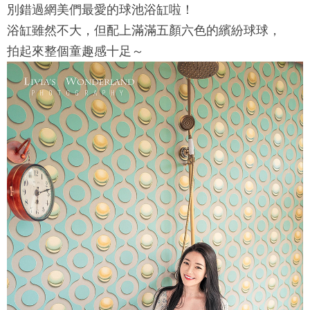
別錯過網美們最愛的球池浴缸啦！
浴缸雖然不大，但配上滿滿五顏六色的繽紛球球，
拍起來整個童趣感十足～