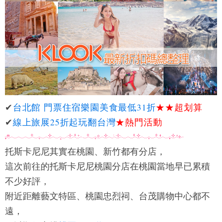
✔
台北館 門票住宿樂園美食最低31折
★★
超划算
✔
線上旅展25折起玩翻台灣
★熱門活動
托斯卡尼尼
其實在桃園、新竹都有分店，
這次前往的
托斯卡尼尼
桃園分店在桃園當地早已累積
不少好評，
附近距離藝文特區、桃園忠烈祠、台茂購物中心都不
遠，