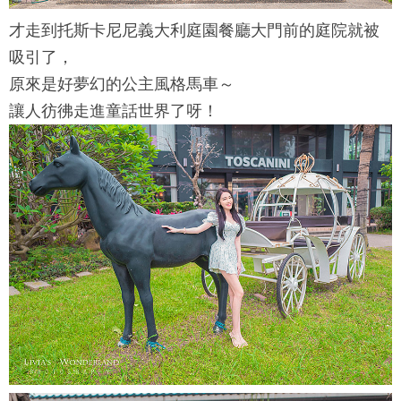
才走到
托斯卡尼尼義大利庭園餐廳
大門前的庭院就被
吸引了，
原來是好夢幻的公主風格馬車～
讓人彷彿走進童話世界了呀！