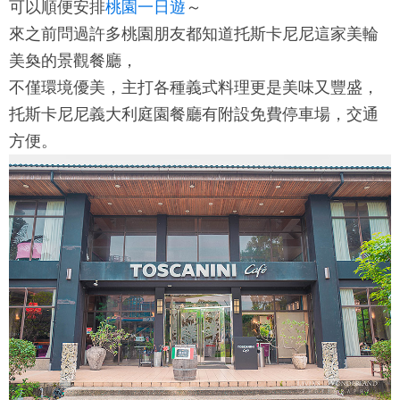
可以順便安排
桃園一日遊
～
來之前問過許多桃園朋友都知道
托斯卡尼尼
這家美輪
美奐的景觀餐廳，
不僅環境優美，主打各種義式料理更是美味又豐盛，
托斯卡尼尼義大利庭園餐廳
有附設免費停車場，交通
方便。