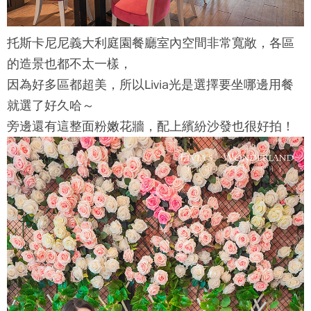
托斯卡尼尼義大利庭園餐廳
室內空間非常寬敞，各區
的造景也都不太一樣，
因為好多區都超美，所以Livia光是選擇要坐哪邊用餐
就選了好久哈～
旁邊還有這整面粉嫩花牆，配上繽紛沙發也很好拍！