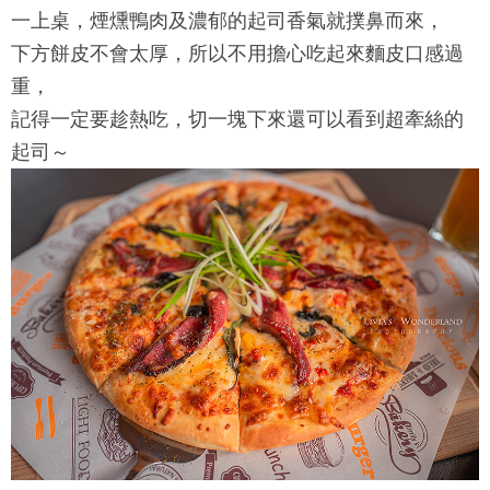
一上桌，煙燻鴨肉及濃郁的起司香氣就撲鼻而來，
下方餅皮不會太厚，所以不用擔心吃起來麵皮口感過
重，
記得一定要趁熱吃，切一塊下來還可以看到超牽絲的
起司～