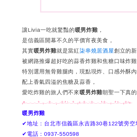
讓Livia一吃就驚豔的
暖男炸雞
，
是信義區開幕不久的平價宵夜美食，
其實
暖男炸雞
就是當紅
柒串燒居酒屋
創立的
被網路推爆超好吃的蒜香炸雞和焦糖口味炸
特別選用無骨雞腿肉，現點現炸、口感外酥內
配上香氣四溢的焦糖及蒜香，
愛吃炸雞的旅人們不來
暖男炸雞
朝聖一下真
暖男炸雞
✔地址：台北市信義區永吉路30巷122號旁空
✔電話：0937-550598