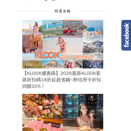
精選攻略
【KLOOK優惠碼】2026最新KLOOK客
路折扣碼18折起超省錢~附信用卡折扣
回饋20%！