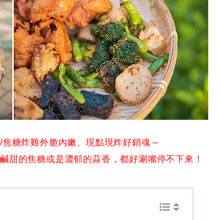
/焦糖炸雞外脆內嫩、現點現炸好銷魂～
是鹹甜的焦糖或是濃郁的蒜香，都好涮嘴停不下來！