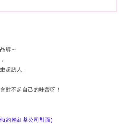
新品牌～
雞，
嫩超誘人，
的會對不起自己的味蕾呀！
地(約翰紅茶公司對面)