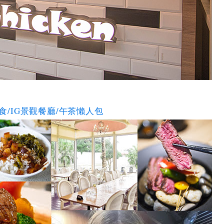
食/IG景觀餐廳/午茶懶人包