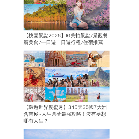
【桃園景點2026】IG美拍景點/景觀餐
廳美食/一日遊二日遊行程/住宿推薦
【環遊世界度蜜月】345天35國7大洲
含南極~人生圓夢最強攻略！沒有夢想
哪有人生？