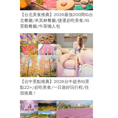
【台北美食推薦】2026最強200間IG台
北餐廳/米其林餐廳/捷運必吃美食/IG
景觀餐廳/午茶懶人包
【台中景點推薦】2026台中超夯IG景
點22+/必吃美食/一日遊好玩行程/住
宿推薦！