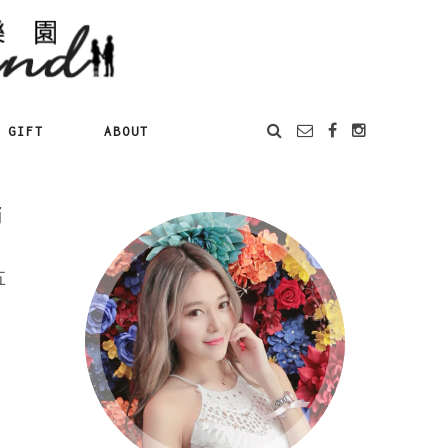
GIFT
ABOUT
銷
五