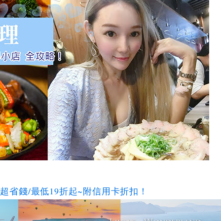
碼超省錢/最低19折起~附信用卡折扣！