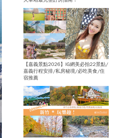
火車站最完整訂房指南！
【嘉義景點2026】IG網美必拍22景點/
嘉義行程安排/私房秘境/必吃美食/住
宿推薦