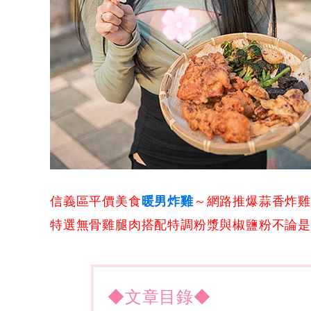
信義區平價美食
暖男炸雞
～網路推爆蒜香炸雞
特選無骨雞腿肉搭配特調粉漿與椒鹽粉不論
◆文章目錄◆