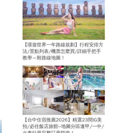
【環遊世界一年路線規劃】行程安排方
法/景點列表/機票怎麼買/詳細手把手
教學～附路線地圖！
【台中住宿推薦2026】精選23間IG美
拍/必住飯店旅館~地圖分區逢甲/一中/