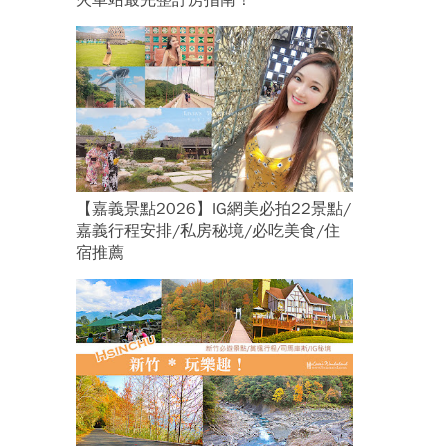
火車站最完整訂房指南！
【嘉義景點2026】IG網美必拍22景點/
嘉義行程安排/私房秘境/必吃美食/住
宿推薦