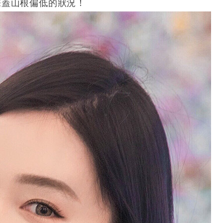
掩蓋山根偏低的狀況！