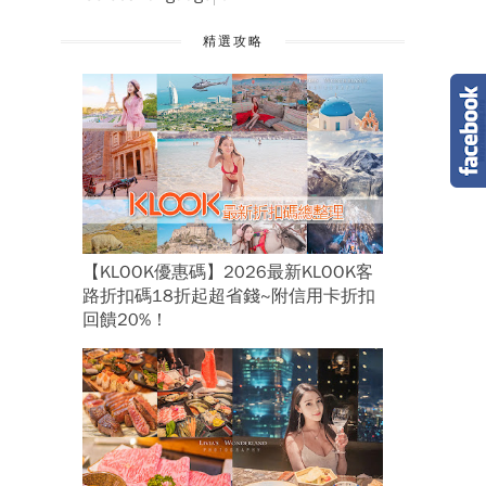
精選攻略
【KLOOK優惠碼】2026最新KLOOK客
路折扣碼18折起超省錢~附信用卡折扣
回饋20%！