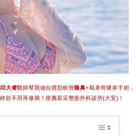
找
邱大睿
醫師幫我做自體肋軟骨
隆鼻
+敲鼻骨隆鼻手術，
終於不用再修圖！推薦星采整形外科診所(大安)！