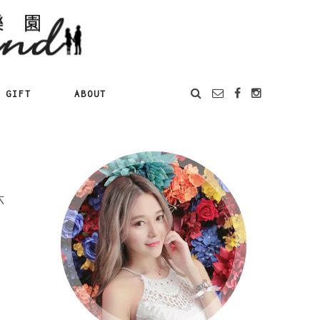
GIFT
ABOUT
六