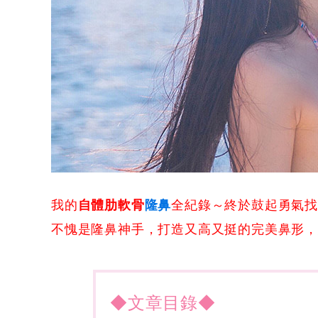
我的
自體肋軟骨
隆鼻
全紀錄～終於鼓起勇氣
不愧是隆鼻神手，打造又高又挺的完美鼻形，
◆文章目錄◆