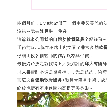
兩個月前，Livia終於做了一個重要又美麗的決定
沒錯～我去
隆鼻
啦！😁😁
這篇就來公開我的
自體肋軟骨隆鼻
全紀錄囉
手術前Livia就在網路上爬文看了非常多
肋軟
仔細比較各個醫師的作品風格與評價，
最後終於決定就找網上大受好評的
邱大睿
醫
邱大睿
醫師不愧是隆鼻神手，光是預約手術
而這次
自體肋軟骨隆鼻
+敲鼻骨隆鼻手術，成
終於也擁有不用修圖的高挺完美鼻形～