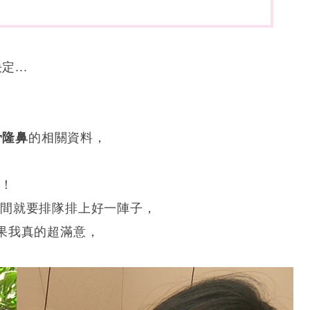
...
～
骨隆鼻
的相關資料，
師！
時間就要排隊排上好一陣子，
果我真的超滿意，