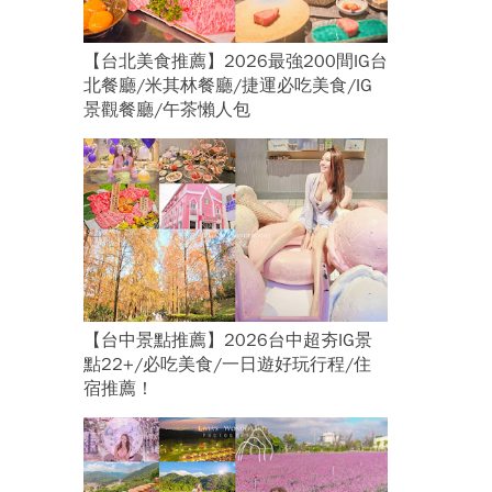
【台北美食推薦】2026最強200間IG台
北餐廳/米其林餐廳/捷運必吃美食/IG
景觀餐廳/午茶懶人包
【台中景點推薦】2026台中超夯IG景
點22+/必吃美食/一日遊好玩行程/住
宿推薦！