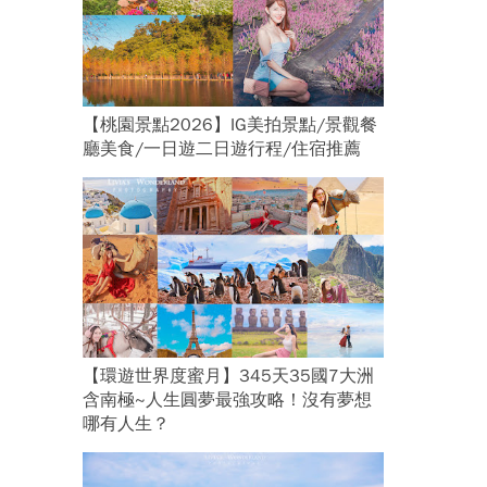
【桃園景點2026】IG美拍景點/景觀餐
廳美食/一日遊二日遊行程/住宿推薦
【環遊世界度蜜月】345天35國7大洲
含南極~人生圓夢最強攻略！沒有夢想
哪有人生？