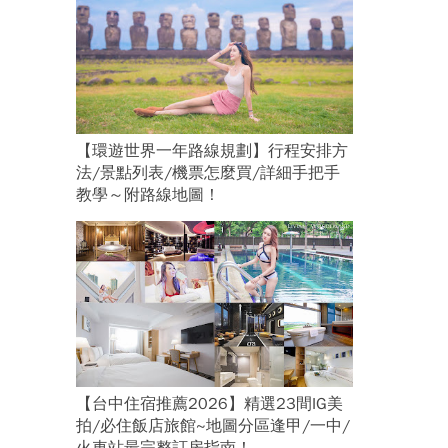
【環遊世界一年路線規劃】行程安排方
法/景點列表/機票怎麼買/詳細手把手
教學～附路線地圖！
【台中住宿推薦2026】精選23間IG美
拍/必住飯店旅館~地圖分區逢甲/一中/