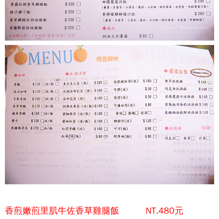
香煎嫩煎里肌牛佐香草雞腿飯 NT.480元