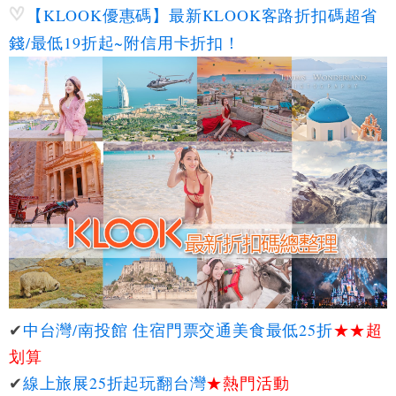
【KLOOK優惠碼】最新KLOOK客路折扣碼超省
錢/最低19折起~附信用卡折扣！
✔
中台灣/南投館 住宿門票交通美食最低25折
★★
超
划算
✔
線上旅展25折起玩翻台灣
★熱門活動