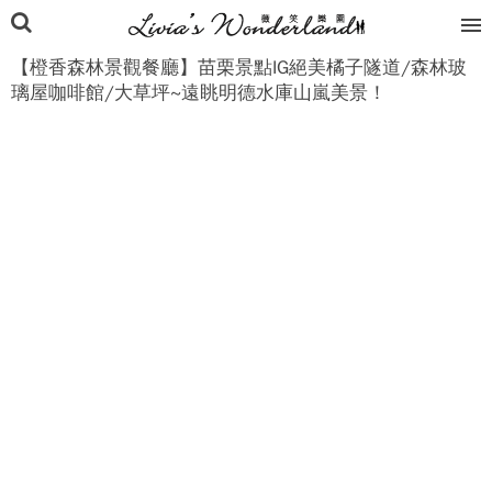
【橙香森林景觀餐廳】苗栗景點IG絕美橘子隧道/森林玻
璃屋咖啡館/大草坪~遠眺明德水庫山嵐美景！