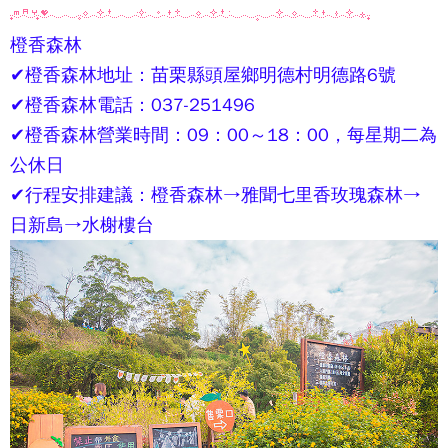
橙香森林
✔
橙香森林
地址：苗栗縣頭屋鄉明德村明德路6號
✔
橙香森林
電話：037-251496
✔
橙香森林
營業時間：09：00～18：00，每星期二為
公休日
✔行程安排建議：
橙香森林
→雅聞七里香玫瑰森林→
日新島→水榭樓台