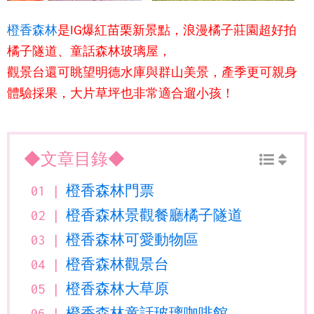
橙香森林
是IG爆紅苗栗新景點，浪漫橘子莊園超好拍
橘子隧道、童話森林玻璃屋，
觀景台還可眺望明德水庫與群山美景，產季更可親身
體驗採果，大片草坪也非常適合遛小孩！
◆文章目錄◆
橙香森林門票
橙香森林景觀餐廳橘子隧道
橙香森林可愛動物區
橙香森林觀景台
橙香森林大草原
橙香森林童話玻璃咖啡館