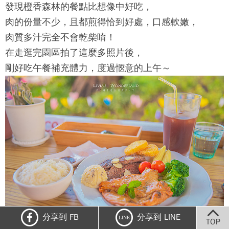
發現橙香森林的餐點比想像中好吃，
肉的份量不少，且都煎得恰到好處，口感軟嫩，
肉質多汁完全不會乾柴唷！
在走逛完園區拍了這麼多照片後，
剛好吃午餐補充體力，度過愜意的上午～
分享到 FB
分享到 LINE
LINE
TOP