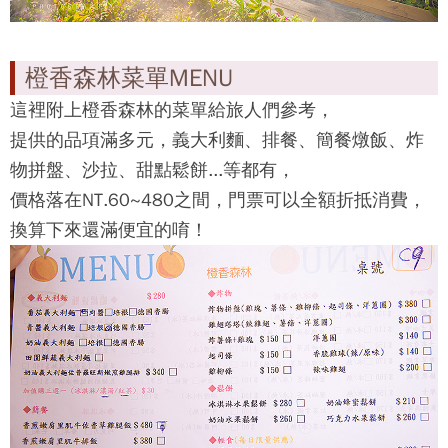
橙香森林菜單MENU
這裡附上橙香森林的菜單給旅人們參考，
提供的品項滿多元，義大利麵、排餐、簡餐燉飯、炸
物拼盤、沙拉、甜點鬆餅...等都有，
價格落在NT.60~480之間，門票可以全額折抵消費，
換算下來還滿便宜的唷！