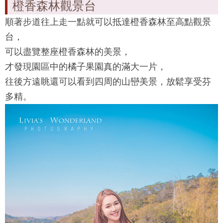
橙香森林觀景台
順著步道往上走一點就可以抵達
橙香森林
至高點觀景
台，
可以盡覽整座
橙香森林
的美景，
才發現園區中的橘子果園真的滿大一片，
往後方遠眺還可以看到四周的山巒美景，放鬆享受芬
多精。