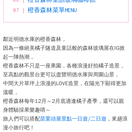
橙香森林菜單MENU
鄰近明德水
庫的
橙香森林
，
因為一條絕美橘子隧道及童話般的森林玻璃屋在IG掀
起一陣熱潮，
橙香森林
不只是一座果園，各種浪漫好拍橘子造景，
至高點的觀景台更可以盡覽明德水庫與周圍山景，
中間大片草坪上浪漫的LOVE造景，在陽光下顯得更加
溫暖，
橙香森林
每年12月～2月底適逢橘子產季，還可以親
身體驗採果樂趣唷～
旅人們可以搭配
苗栗頭屋景點一日遊/二日遊
，來趟浪
漫小旅行吧！