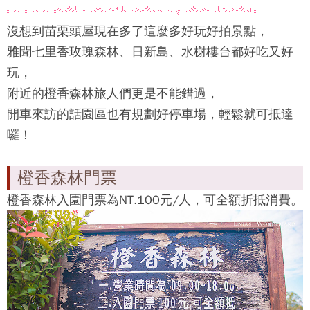
沒想到苗栗頭屋現在多了這麼多好玩好拍景點，
雅聞七里香玫瑰森林、日新島、水榭樓台都好吃又好
玩，
附近的
橙香森林
旅人們更是不能錯過，
開車來訪的話園區也有規劃好停車場，輕鬆就可抵達
囉！
橙香森林門票
橙香森林
入園門票為NT.100元/人，可全額折抵消費。