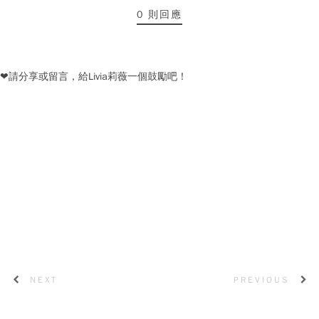
0 則回應
❤請分享或留言，給Livia莉薇一個鼓勵吧！
NEXT
PREVIOUS