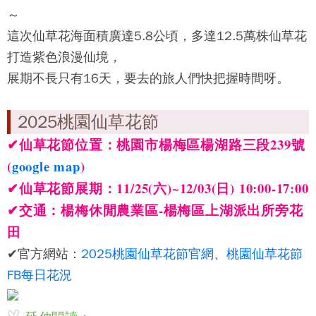
～
這次仙草花海面積廣達5.8公頃，多達12.5萬株仙草花
打造紫色浪漫仙境，
展期不長只有16天，要去的旅人們快把握時間呀。
2025桃園仙草花節
✔仙草花節
位置：桃園市楊梅區楊湖路三段239號
(
google map
)
✔仙草花節展期：11/25(六)~12/03(日) 10:00-17:00
✔
交通：
楊梅休閒農業區-楊梅區上湖派出所旁花
田
✔官方網站：
2025桃園仙草花節官網
、
桃園仙草花節
FB每日花況