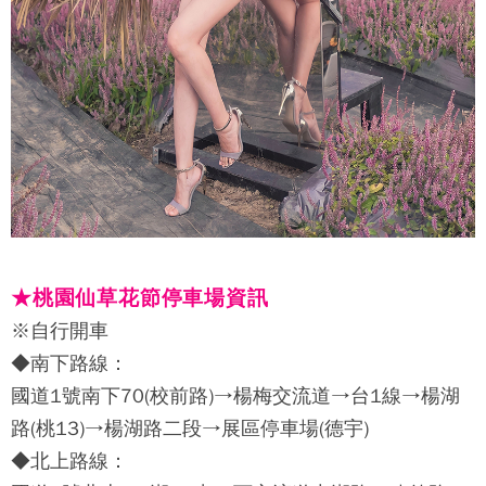
★桃園仙草花節停車場資訊
※自行開車
◆南下路線：
國道1號南下70(校前路)→楊梅交流道→台1線→楊湖
路(桃13)→楊湖路二段→展區停車場(德宇)
◆北上路線：