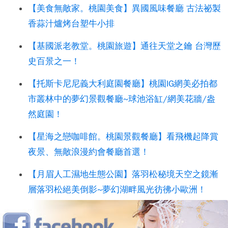
【美食無敵家。桃園美食】異國風味餐廳 古法祕製
香蒜汁爐烤台塑牛小排
【基國派老教堂。桃園旅遊】通往天堂之鑰 台灣歷
史百景之一！
【托斯卡尼尼義大利庭園餐廳】桃園IG網美必拍都
市叢林中的夢幻景觀餐廳~球池浴缸/網美花牆/盎
然庭園！
【星海之戀咖啡館。桃園景觀餐廳】看飛機起降賞
夜景、無敵浪漫約會餐廳首選！
【月眉人工濕地生態公園】落羽松秘境天空之鏡漸
層落羽松絕美倒影~夢幻湖畔風光彷彿小歐洲！