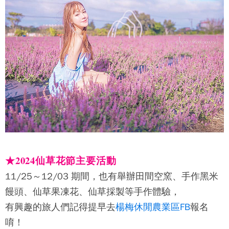
★2024
仙草花節主要活動
11/25～12/03 期間，也有舉辦田間空窯、手作黑米
饅頭、仙草果凍花、仙草採製等手作體驗，
有興趣的旅人們記得提早去
楊梅休閒農業區FB
報名
唷！