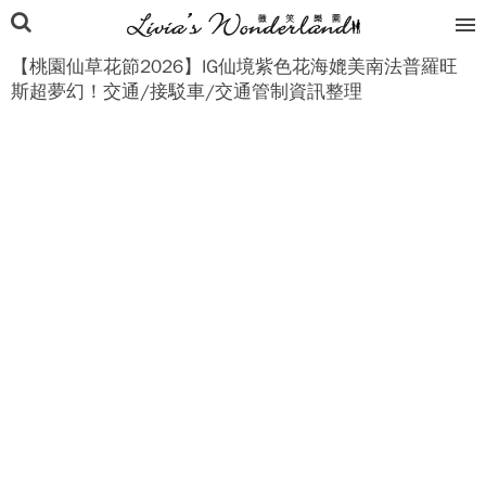
【桃園仙草花節2026】IG仙境紫色花海媲美南法普羅旺
斯超夢幻！交通/接駁車/交通管制資訊整理