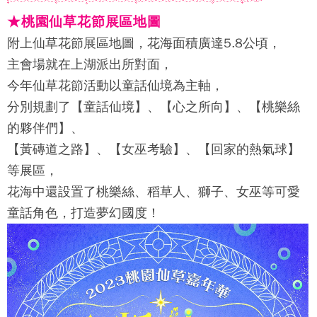
★桃園
仙草花節展區地圖
附上仙草花節展區地圖，花海面積廣達5.8公頃，
主會場就在上湖派出所對面，
今年仙草花節活動以童話仙境為主軸，
分別規劃了【童話仙境】、【心之所向】、【桃樂絲
的夥伴們】、
【黃磚道之路】、【女巫考驗】、【回家的熱氣球】
等展區，
花海中還設置了桃樂絲、稻草人、獅子、女巫等可愛
童話角色，打造夢幻國度！