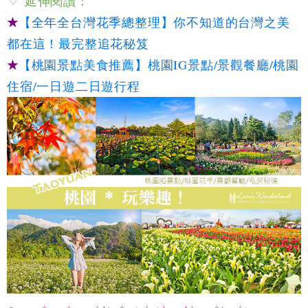
延伸閱讀：
★
【全年全台灣花季總整理】你不知道的台灣之美
都在這！最完整追花秘笈
★
【桃園景點美食推薦】桃園IG景點/景觀餐廳/桃園
住宿/一日遊二日遊行程