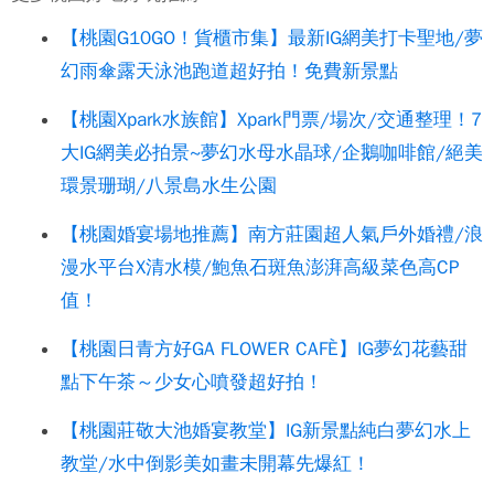
【桃園G10GO！貨櫃市集】最新IG網美打卡聖地/夢
幻雨傘露天泳池跑道超好拍！免費新景點
【桃園Xpark水族館】Xpark門票/場次/交通整理！7
大IG網美必拍景~夢幻水母水晶球/企鵝咖啡館/絕美
環景珊瑚/八景島水生公園
【桃園婚宴場地推薦】南方莊園超人氣戶外婚禮/浪
漫水平台X清水模/鮑魚石斑魚澎湃高級菜色高CP
值！
【桃園日青方好GA FLOWER CAFÈ】IG夢幻花藝甜
點下午茶～少女心噴發超好拍！
【桃園莊敬大池婚宴教堂】IG新景點純白夢幻水上
教堂/水中倒影美如畫未開幕先爆紅！