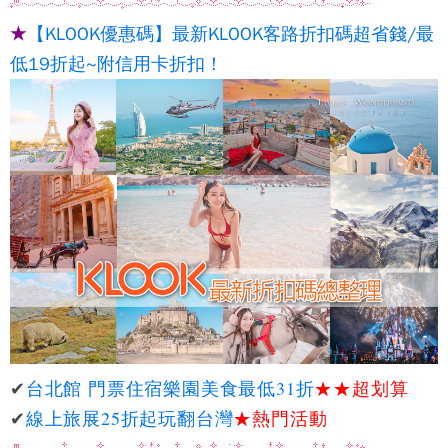
★
【KLOOK優惠碼】最新KLOOK客路折扣碼超省錢/最
低19折起~附信用卡折扣！
✔
台北館 門票住宿樂園美食最低31折
★★
超划算
✔
線上旅展25折起玩翻台灣
★熱門活動