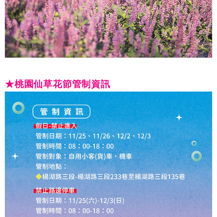
★桃園仙草花節管制資訊