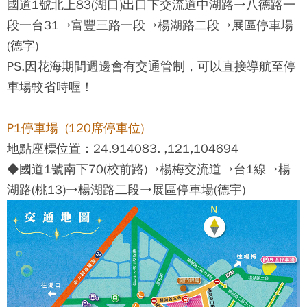
國道1號北上83(湖口)出口下交流道中湖路→八德路一
段一台31→富豐三路一段→楊湖路二段→展區停車場
(德字)
PS.因花海期間週邊會有交通管制，可以直接導航至停
車場較省時喔！
P1停車場 (120席停車位)
地點座標位置：24.914083. ,121,104694
◆國道1號南下70(校前路)→楊梅交流道→台1線→楊
湖路(桃13)→楊湖路二段→展區停車場(德宇)