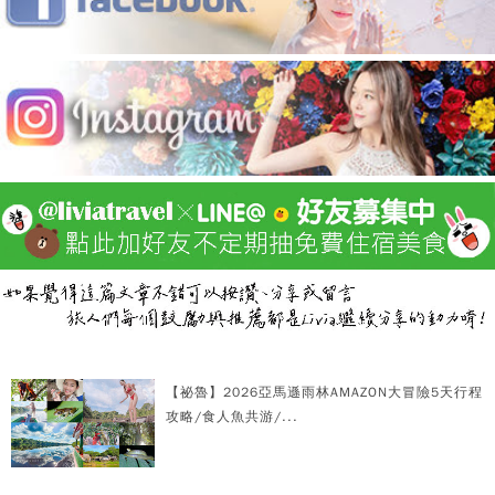
【祕魯】2026亞馬遜雨林AMAZON大冒險5天行程
攻略/食人魚共游/...