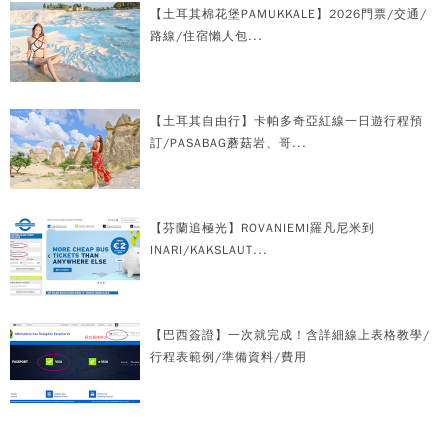
【土耳其棉花堡PAMUKKALE】2026門票/交通/
路線/住宿懶人包...
【土耳其自由行】卡帕多奇亞紅線一日遊行程預
訂/PASABAG蘑菇岩、哥...
【芬蘭追極光】ROVANIEMI羅凡尼米到
INARI/KAKSLAUT...
【巴西簽證】一次就完成！含詳細線上表格教學/
行程表範例/準備資料/費用