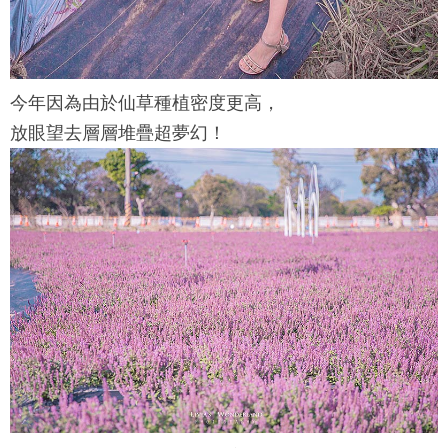
今年因為由於仙草種植密度更高，
放眼望去層層堆疊超夢幻！