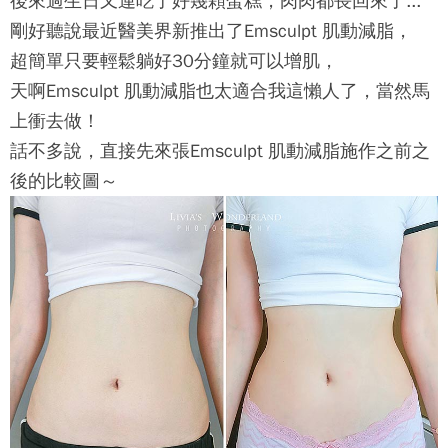
後來過生日又連吃了好幾顆蛋糕，肉肉都長回來了...
剛好聽說最近醫美界新推出了
Emsculpt 肌動減脂
，
超簡單只要輕鬆躺好30分鐘就可以增肌，
天啊
Emsculpt 肌動減脂
也太適合我這懶人了，當然馬
上衝去做！
話不多說，直接先來張
Emsculpt 肌動減脂
施作之前之
後的比較圖～