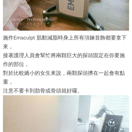
施作
Emsculpt 肌動減脂
時身上所有項鍊首飾都要拿下
來，
接著護理人員會幫忙將兩顆巨大的探頭固定在你要施
作的部位，
對於比較嬌小的女生來說，兩顆探頭擠在一起會有點
重，
注意不要卡到肋骨或骨頭就好囉。