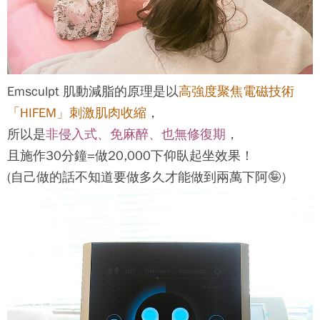
Emsculpt 肌動減脂
的原理是以
高強度聚焦電磁技術
「HIFEM」刺激肌肉收縮
，
所以是
非侵入式、免麻醉、也無修復期
，
且施作30分鐘=做20,000下仰臥起坐效果！
(自己做的話不知道要做多久才能做到兩萬下阿🤪）