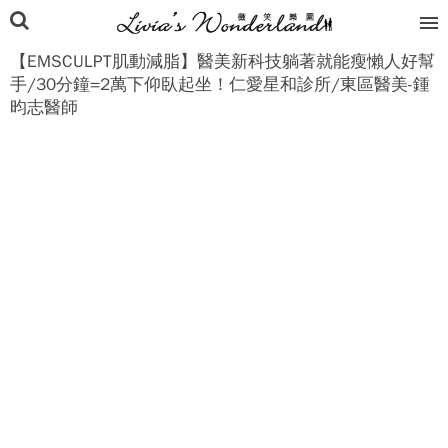
【EMSCULPT肌動減脂】醫美新科技躺著就能瘦懶人好幫
手/30分鐘=2萬下仰臥起坐！仁愛星和診所/東區醫美-鍾
昀志醫師