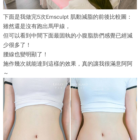
下面是我做完5次
Emsculpt 肌動減脂
的前後比較圖：
雖然還是沒有跑出馬甲線，
但可以看到中間下面最固執的小腹脂肪們感覺已經減
少很多了！
腰線也變明顯了！
施作幾次就能達到這樣的效果，真的讓我很滿意阿阿
～