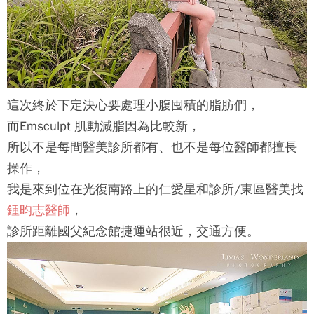
這次終於下定決心要處理小腹囤積的脂肪們，
而
Emsculpt 肌動減脂
因為比較新，
所以不是每間醫美診所都有、也不是每位醫師都擅長
操作，
我是來到位在光復南路上的仁愛星和診所/東區醫美找
鍾昀志醫師
，
診所距離國父紀念館捷運站很近，交通方便。