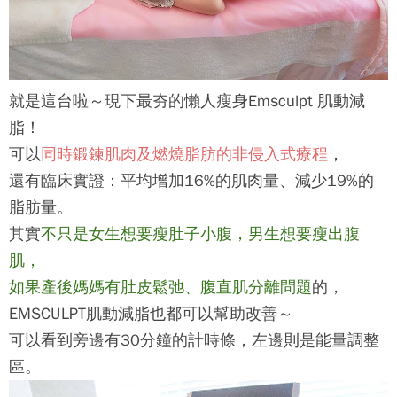
就是這台啦～現下最夯的懶人瘦身
Emsculpt 肌動減
脂
！
可以
同時鍛鍊肌肉及燃燒脂肪的非侵入式療程
，
還有臨床實證：平均增加16%的肌肉量、減少19%的
脂肪量。
其實
不只是女生想要瘦肚子小腹，男生想要瘦出腹
肌，
如果產後媽媽有肚皮鬆弛、腹直肌分離問題
的，
EMSCULPT肌動減脂也都可以幫助改善～
可以看到旁邊有30分鐘的計時條，左邊則是能量調整
區。