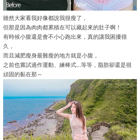
雖然大家看我好像都說我很瘦了，
但那是因為肉肉都累積在可以藏起來的肚子啊！
有時候小腹還是會不小心跑出來，真的讓我困擾很
久，
而且減肥瘦身最難瘦的地方就是小腹，
之前也嘗試過作運動、練棒式...等等，脂肪卻還是很
頑固的黏在那～