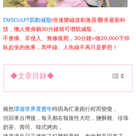
EMSCULPT肌動減脂
(倍達樂磁波刺激器)醫美最新科
技，懶人瘦身躺30分鐘就可增肌減脂，
不會痛、非侵入、無修復期，30分鐘=做20,000下仰
臥起坐的效果，馬甲線、人魚線不再只是夢想！
◆文章目錄◆
雖然
環遊世界度蜜年
時因為忙著跑行程而變瘦，
但回來台灣後，每天都在報復性大吃，鹽酥雞、珍珠
奶茶、壽司、韓式烤肉，