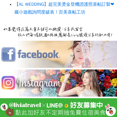
【AL WEDDING】超完美燙金登機證護照喜帖訂製❤
藏小遊戲詢問度破表！百美喜帖工坊