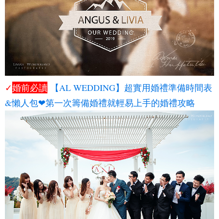
✓
婚前必讀
【AL WEDDING】超實用婚禮準備時間表
&懶人包❤第一次籌備婚禮就輕易上手的婚禮攻略