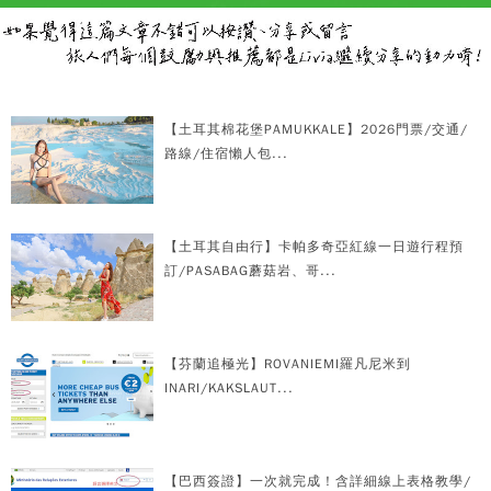
【土耳其棉花堡PAMUKKALE】2026門票/交通/
路線/住宿懶人包...
【土耳其自由行】卡帕多奇亞紅線一日遊行程預
訂/PASABAG蘑菇岩、哥...
【芬蘭追極光】ROVANIEMI羅凡尼米到
INARI/KAKSLAUT...
【巴西簽證】一次就完成！含詳細線上表格教學/