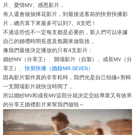
片、愛情MV、感恩影片，
有人還會做抽捧花影片，到最後送客前的快剪快播影
片，總共算下來最多可以到7、8支吧！
不過這些也不一定每支都是必要的，新人們可以依據
自己的婚禮時間長度及氛圍來做取捨，
像我們最後決定播放的只有4支影片：
婚紗MV（分享王）、開場影片（自製）、成長MV（分
享王）、
快剪快播（婚錄MR.SEVEN）
因為影片製作真的非常耗時，我們光是自己拍攝+剪輯
一支開場影片就快沒時間了，
所以婚紗MV和成長MV這部分就決定交給專業又有效率
的
分享王婚禮影片
來幫我們做啦～