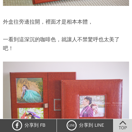
外盒往旁邊拉開，裡面才是相本本體，
一看到這深沉的咖啡色，就讓人不禁驚呼也太美了
吧！
分享到 FB
分享到 LINE
LINE
TOP