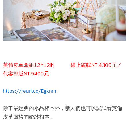
英倫皮革盒組12*12吋 線上編輯NT.4300元／
代客排版NT.5400元
https://reurl.cc/Egknm
除了最經典的水晶相本外，新人們也可以試試看英倫
皮革風格的婚紗相本，