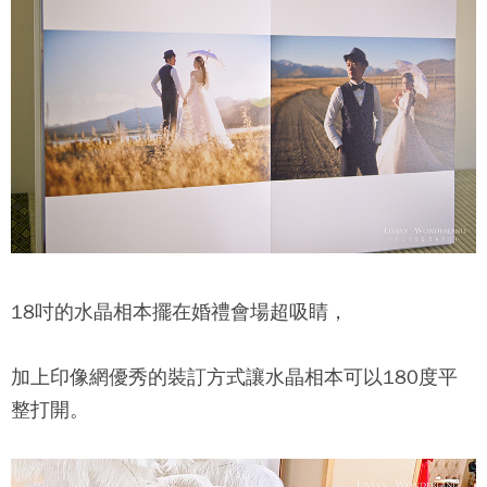
18吋的水晶相本擺在婚禮會場超吸睛，
加上印像網優秀的裝訂方式讓水晶相本可以180度平
整打開。