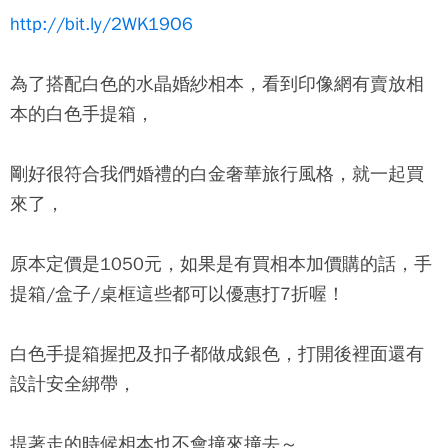
http://bit.ly/2WK19O6
為了搭配白色的水晶婚紗相本，看到印像網有賣放相
本的白色手提箱，
剛好很符合我們婚禮的白金奢華旅行風格，就一起買
來了，
原本定價是1050元，如果是有買相本加價購的話，手
提箱/盒子/桌框這些都可以優惠打7折喔！
白色手提箱握把及扣子都做成銀色，打開後裡面還有
設計安全綁帶，
提著走的時候相本也不會撞來撞去～