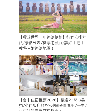
【環遊世界一年路線規劃】行程安排方
法/景點列表/機票怎麼買/詳細手把手
教學～附路線地圖！
【台中住宿推薦2026】精選23間IG美
拍/必住飯店旅館~地圖分區逢甲/一中/