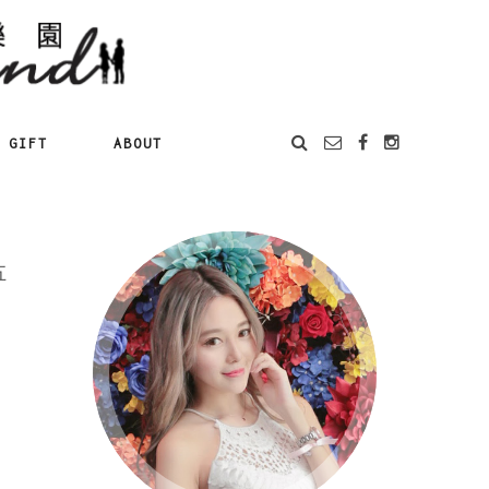
GIFT
ABOUT
五