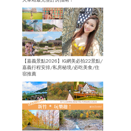
火車站最完整訂房指南！
【嘉義景點2026】IG網美必拍22景點/
嘉義行程安排/私房秘境/必吃美食/住
宿推薦