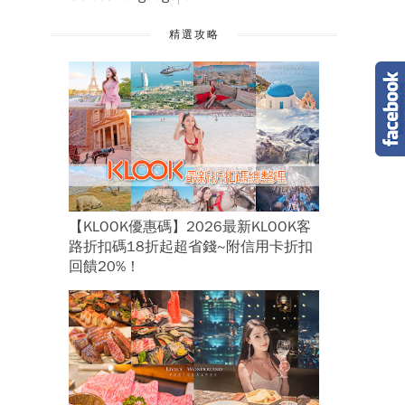
精選攻略
【KLOOK優惠碼】2026最新KLOOK客
路折扣碼18折起超省錢~附信用卡折扣
回饋20%！