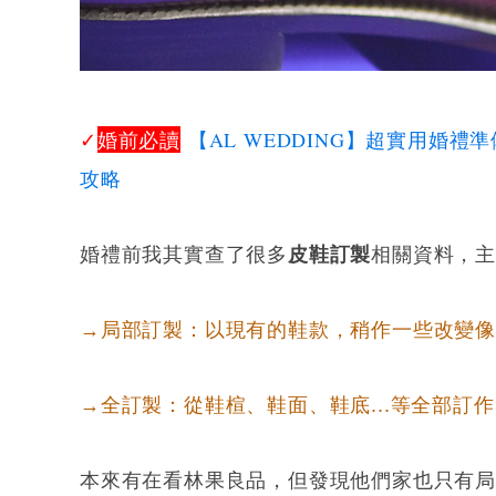
✓
婚前必讀
【AL WEDDING】超實用婚
攻略
婚禮前我其實查了很多
皮鞋訂製
相關資料，
→局部訂製：以現有的鞋款，稍作一些改變
→全訂製：從鞋楦、鞋面、鞋底...等全部訂
本來有在看林果良品，但發現他們家也只有