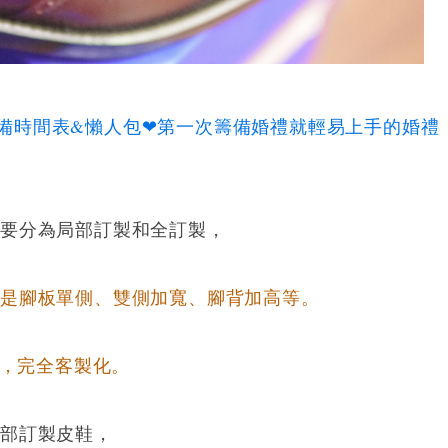
禮準備時間表&懶人包❤第一次籌備婚禮就輕易上手的婚禮
主要分為局部訂製和全訂製，
像是腳板單側、雙側加寬、腳背加高等。
作，完全客製化。
局部訂製皮鞋，