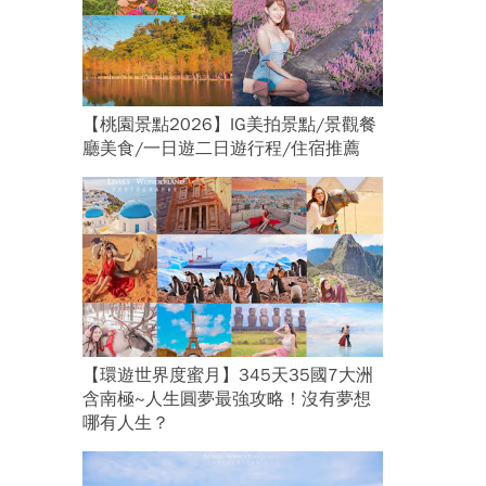
【桃園景點2026】IG美拍景點/景觀餐
廳美食/一日遊二日遊行程/住宿推薦
【環遊世界度蜜月】345天35國7大洲
含南極~人生圓夢最強攻略！沒有夢想
哪有人生？