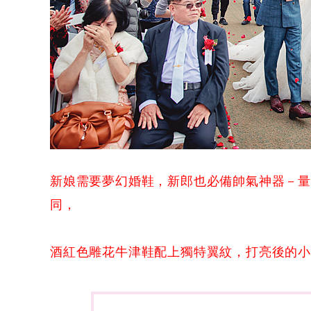
新娘需要夢幻婚鞋，新郎也必備帥氣神器－
同，
酒紅色雕花牛津鞋配上獨特翼紋，打亮後的