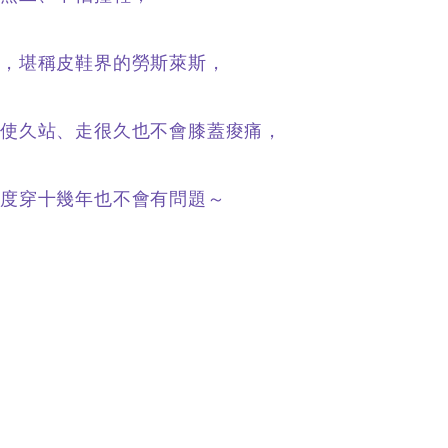
製，堪稱皮鞋界的勞斯萊斯，
使久站、走很久也不會膝蓋痠痛，
穿度穿十幾年也不會有問題～