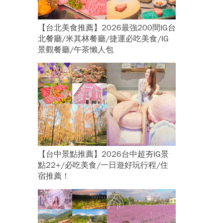
【台北美食推薦】2026最強200間IG台
北餐廳/米其林餐廳/捷運必吃美食/IG
景觀餐廳/午茶懶人包
【台中景點推薦】2026台中超夯IG景
點22+/必吃美食/一日遊好玩行程/住
宿推薦！