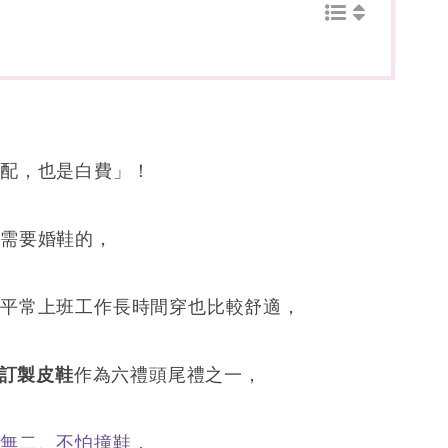
搭配，也是白費」！
是需要婚鞋的，
，平常上班工作長時間穿也比較舒適，
訂製皮鞋
作為六禮頭尾禮之一，
一無二、不怕撞鞋，