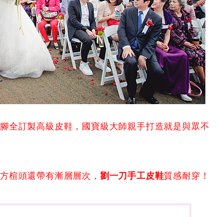
量腳全訂製高級皮鞋，國寶級大師親手打造就是與眾不
小方楦頭還帶有漸層層次，
劉一刀手工皮鞋
質感耐穿！