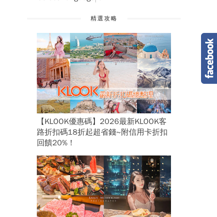
精選攻略
【KLOOK優惠碼】2026最新KLOOK客
路折扣碼18折起超省錢~附信用卡折扣
回饋20%！