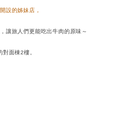
」開設的姊妹店，
，讓旅人們更能吃出牛肉的原味～
的對面棟2樓。