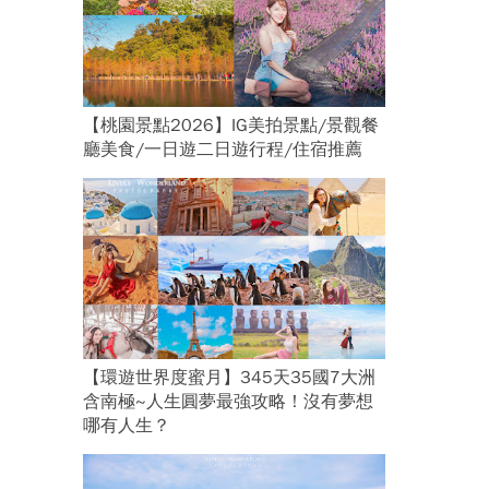
【桃園景點2026】IG美拍景點/景觀餐
廳美食/一日遊二日遊行程/住宿推薦
【環遊世界度蜜月】345天35國7大洲
含南極~人生圓夢最強攻略！沒有夢想
哪有人生？