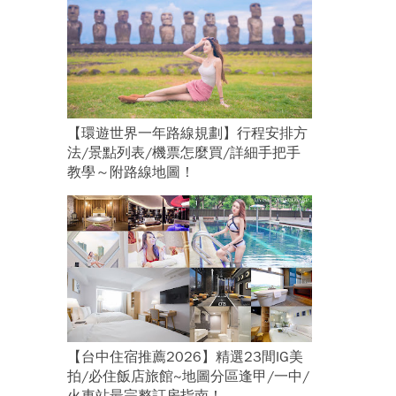
【環遊世界一年路線規劃】行程安排方
法/景點列表/機票怎麼買/詳細手把手
教學～附路線地圖！
【台中住宿推薦2026】精選23間IG美
拍/必住飯店旅館~地圖分區逢甲/一中/