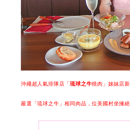
沖繩超人氣排隊店「
琉球之牛
燒肉」姊妹店
嚴選「琉球之牛」相同肉品，位美國村坐擁