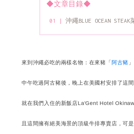
◆文章目錄◆
沖繩BLUE OCEAN STEAK
來到沖繩必吃的兩樣名物：在來豬「
阿古豬
中午吃過阿古豬後，晚上在美國村安排了這
就在我們入住的新飯店La'Gent Hotel Okin
且這間擁有絕美海景的頂級牛排專賣店，可