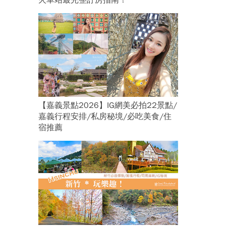
火車站最完整訂房指南！
【嘉義景點2026】IG網美必拍22景點/
嘉義行程安排/私房秘境/必吃美食/住
宿推薦