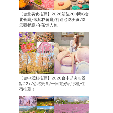
【台北美食推薦】2026最強200間IG台
北餐廳/米其林餐廳/捷運必吃美食/IG
景觀餐廳/午茶懶人包
【台中景點推薦】2026台中超夯IG景
點22+/必吃美食/一日遊好玩行程/住
宿推薦！