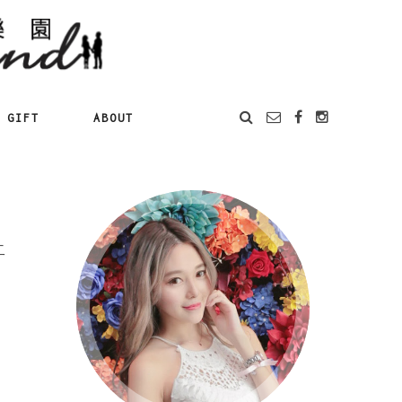
GIFT
ABOUT
二