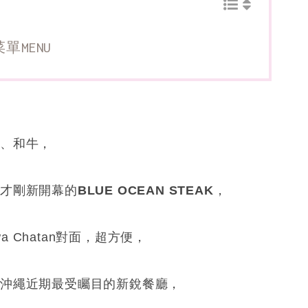
菜單MENU
」、和牛，
間才剛新開幕的
BLUE OCEAN STEAK
，
awa Chatan對面，超方便，
是沖繩近期最受矚目的新銳餐廳，