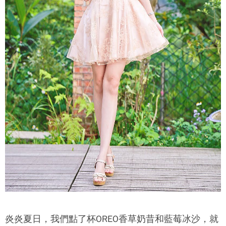
炎炎夏日，我們點了杯OREO香草奶昔和藍莓冰沙，就