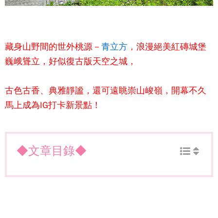
藏身山野間的世外桃源－
青立方
，浪漫絕美紅磚城堡
巍峨聳立，好似復古版天空之城，
古色古香、典雅靜謐，還可遠眺崇山峻嶺，開幕不久
馬上成為IG打卡新景點！
◆文章目錄◆