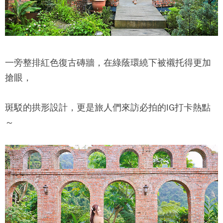
一旁整排紅色復古磚牆，在綠蔭環繞下被襯托得更加
搶眼，
斑駁的拱形設計，更是旅人們來訪必拍的IG打卡熱點
～