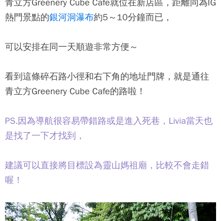
青立方Greenery Cube Cafe就位在新店區，距離同為IG
熱門景點的
銀河洞瀑布
約5～10分鐘而已，
可以安排在同一天順遊非常方便～
看到這條碎石路小徑和右下角的地址門牌，就是通往
青立方Greenery Cube Cafe的路啦！
PS.因為導航很容易帶錯路或是進入死巷，Livia當天也
是找了一下才找到，
建議可以直接將目標設為靈山媽祖廟，比較不會走錯
喔！