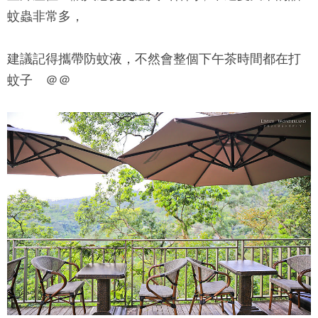
蚊蟲非常多，
建議記得攜帶防蚊液，不然會整個下午茶時間都在打
蚊子 ＠＠