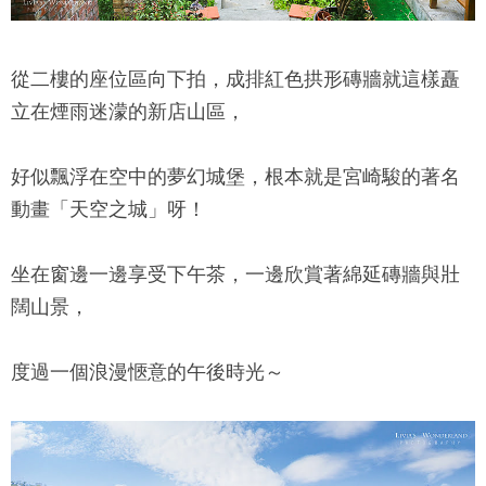
從二樓的座位區向下拍，成排紅色拱形磚牆就這樣矗
立在煙雨迷濛的新店山區，
好似飄浮在空中的夢幻城堡，根本就是宮崎駿的著名
動畫「天空之城」呀！
坐在窗邊一邊享受下午茶，一邊欣賞著綿延磚牆與壯
闊山景，
度過一個浪漫愜意的午後時光～