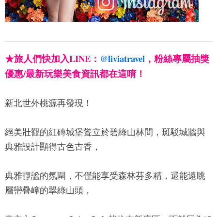
★旅人們快加入LINE：
@liviatravel
，粉絲專屬抽獎
優惠/最新玩樂美食資訊都在這唷！
新北世外桃源再發現！
絕美壯觀的紅磚城堡聳立於碧綠山林間，斑駁城牆與
典雅設計顯得古色古香，
典雅靜謐的氛圍，不僅能享受森林芬多精，還能遠眺
層巒疊嶂的翠綠山頭，