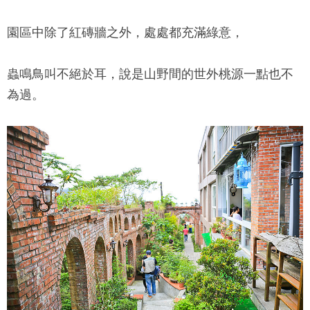
園區中除了紅磚牆之外，處處都充滿綠意，
蟲鳴鳥叫不絕於耳，說是山野間的世外桃源一點也不
為過。