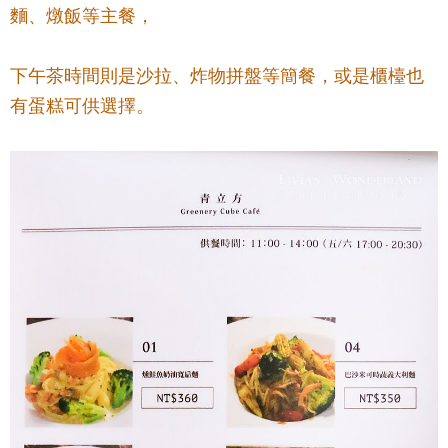
麵、燉飯等主餐，
下午茶時間則是沙拉、炸物拼盤等簡餐，或是櫃檯也
有蛋糕可供選擇
。