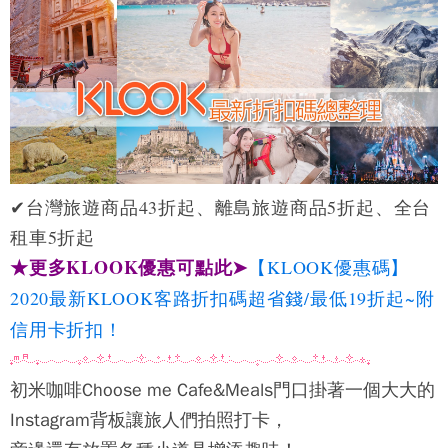
✔台灣旅遊商品43折起、離島旅遊商品5折起、全台
租車5折起
★更多KLOOK優惠可點此➤
【KLOOK優惠碼】
2020最新KLOOK客路折扣碼超省錢/最低19折起~附
信用卡折扣！
初米咖啡Choose me Cafe&Meals
門口掛著一個大大的
Instagram背板讓旅人們拍照打卡，