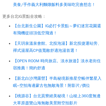
美食/手作義大利麵燉飯料多美味吃完會想念！
更多台北IG景點全攻略：
【台北新生公園】IG必打卡景點～夢幻迷宮花園還
有飛機從頭頂低空飛過！
【天玥泉溫泉會館。北投泡湯】新北投捷運站旁、
禪式湯屋高CP值寬敞舒適泡湯首選！
【OPEN ROOM 時尚旅店。淡水旅遊】淡水老街住
宿推薦！簡約舒適
【新北白沙灣露營】半島秘境新推星空帳伴繁星入
眠~空拍海邊蒙古包無敵海景！附影片/價位
【桃源谷】台北貢寮絕美秘境！山稜上360度無邊
大草原盡覽山海無敵美景附空拍影片