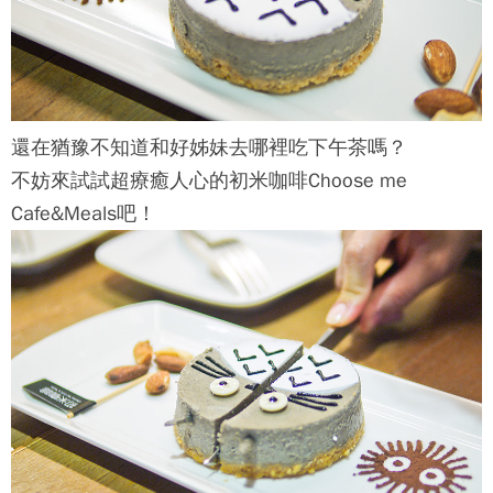
還在猶豫不知道和好姊妹去哪裡吃下午茶嗎？
不妨來試試超療癒人心的
初米咖啡Choose me
Cafe&Meals
吧！