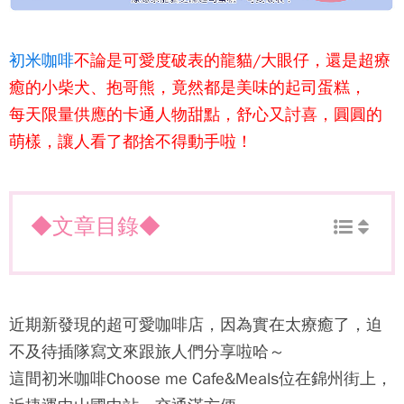
初米咖啡
不論是可愛度破表的龍貓/大眼仔，還是超療
癒的小柴犬、抱哥熊，竟然都是美味的起司蛋糕，
每天限量供應的卡通人物甜點，舒心又討喜，圓圓的
萌樣，讓人看了都捨不得動手啦！
◆文章目錄◆
近期新發現的超可愛咖啡店，因為實在太療癒了，迫
不及待插隊寫文來跟旅人們分享啦哈～
這間
初米咖啡Choose me Cafe&Meals
位在錦州街上，