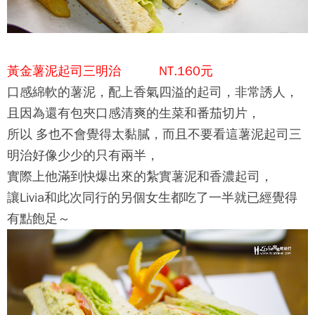
黃金薯泥起司三明治 NT.160元
口感綿軟的薯泥，配上香氣四溢的起司，非常誘人，
且因為還有包夾口感清爽的生菜和番茄切片，
所以 多也不會覺得太黏膩，而且不要看這薯泥起司三
明治好像少少的只有兩半，
實際上他滿到快爆出來的紮實薯泥和香濃起司，
讓Livia和此次同行的另個女生都吃了一半就已經覺得
有點飽足～