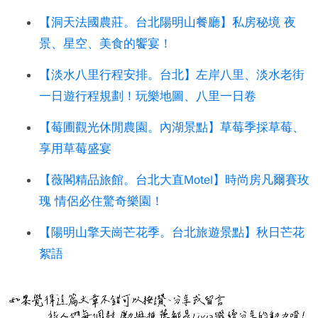
【洞天法國農莊。台北陽明山餐廳】私房秘境 夜
景、星空、美食的饗宴！
【淡水八里行程安排。台北】左岸八里、淡水老街
一日遊行程規劃！玩樂地圖、八里一日卷
【莓圃觀光休閒農園。內湖景點】草莓季採草莓、
享用草莓盛宴
【薇閣精品旅館。台北大直Motel】時尚房凡爾賽玫
瑰 情侶必住驚奇樂園！
【陽明山擎天崗芒花季。台北旅遊景點】秋日芒花
絮語