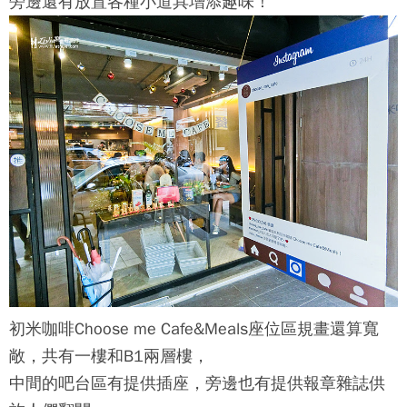
旁邊還有放置各種小道具增添趣味！
初米咖啡Choose me Cafe&Meals
座位區規畫還算寬
敞，共有一樓和B1兩層樓，
中間的吧台區有提供插座，旁邊也有提供報章雜誌供