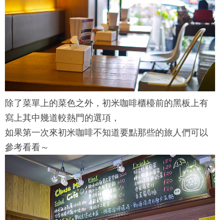
除了菜單上的菜色之外，
初米咖啡
櫃檯前的黑板上有
寫上其中幾道較熱門的選項，
如果第一次來
初米咖啡
不知道要點那些的旅人們可以
參考看看～