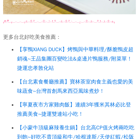
更多台北好吃美食推薦：
【享鴨XIANG DUCK】烤鴨與中華料理/酥脆鴨皮超
銷魂~王品集團百變吃法&桌邊片鴨服務/附菜單！
捷運忠孝敦化站
【台北素食餐廳推薦】寶林茶室肉食主義也愛的美
味蔬食~台灣首創馬來西亞風味煮炒！
【寧夏夜市方家雞肉飯】連續3年獲米其林必比登
推薦美食~捷運雙連站小吃！
【小蒙牛頂級麻辣養生鍋】台北高CP值火烤兩吃吃
到飽~好吃不貴頂級和牛/哈根達斯/天使紅蝦/松阪