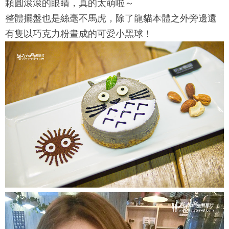
顆圓滾滾的眼睛，真的太萌啦～
整體擺盤也是絲毫不馬虎，除了龍貓本體之外旁邊還
有隻以巧克力粉畫成的可愛小黑球！