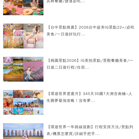
其林餐廳/捷運必吃...
【台中景點推薦】2026台中超夯IG景點22+/必吃
美食/一日遊好玩行...
【桃園景點2026】IG美拍景點/景觀餐廳美食/一
日遊二日遊行程/住宿...
【環遊世界度蜜月】345天35國7大洲含南極~人
生圓夢最強攻略！沒有夢...
【環遊世界一年路線規劃】行程安排方法/景點列
表/機票怎麼買/詳細手把手...