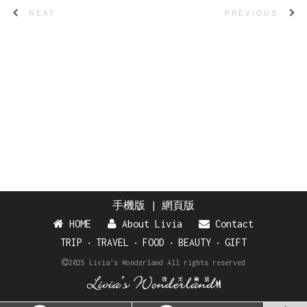
NEXT
PREVIOUS
手機版
|
網頁版
HOME
About Livia
Contact
TRIP
‧
TRAVEL
‧
FOOD
‧
BEAUTY
‧
GIFT
2025 Livia’s Wonderland All rights reserved