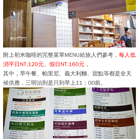
附上
初米咖啡
的完整菜單MENU給旅人們參考，
每人低
消平日NT.120元、假日NT.160元
，
其中，早午餐、帕里尼、義大利麵、甜點等都是全天
候供應，三明治則是只到早上11：00前。