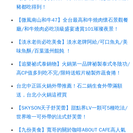
豬都吃得到！
【微風南山和牛47】全台最高和牛燒肉懷石景觀餐
廳/和牛燒肉必吃頂級盛宴邊賞101璀璨夜景！
【淡水老街必吃美食】淡水老牌阿給/可口魚丸/美
味魚酥/百葉溫州餛飩 ！
【追樂祕式泰鍋物】火鍋第一品牌祕製泰式冬陰功/
高CP值多到吃不完/限時送蝦片秘製炸蔬食捲！
台北中正區火鍋外帶推薦！石二鍋生食外帶滿額
送，台北小火鍋這裡買
【SKYSON天子舒芙蕾】甜點界LV一顆可5種吃法/
世界唯一可外帶的法式舒芙蕾！
【九份美食】寬哥的關於咖啡ABOUT CAFE高人氣