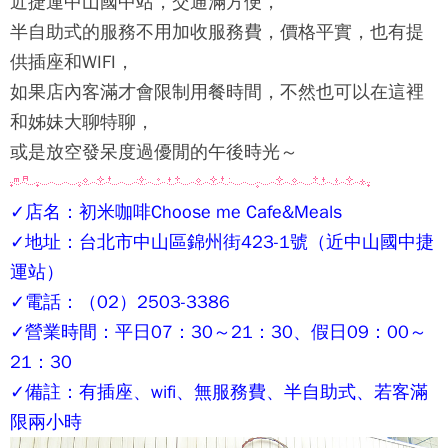
近捷運中山國中站，交通滿方便，
半自助式的服務不用加收服務費，價格平實，也有提
供插座和WIFI，
如果店內客滿才會限制用餐時間，不然也可以在這裡
和姊妹大聊特聊，
或是放空發呆度過優閒的午後時光～
✓店名：初米咖啡Choose me Cafe&Meals
✓地址：台北市中山區錦州街423-1號（近中山國中捷
運站）
✓電話：（02）2503-3386
✓營業時間：平日07：30～21：30、假日09：00～
21：30
✓備註：有插座、wifi、無服務費、半自助式、若客滿
限兩小時