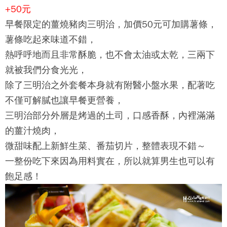
+50元
早餐限定的薑燒豬肉三明治，加價50元可加購薯條，
薯條吃起來味道不錯，
熱呼呼地而且非常酥脆，也不會太油或太乾，三兩下
就被我們分食光光，
除了三明治之外套餐本身就有附醫小盤水果，配著吃
不僅可解膩也讓早餐更營養，
三明治部分外層是烤過的土司，口感香酥，內裡滿滿
的薑汁燒肉，
微甜味配上新鮮生菜、番茄切片，整體表現不錯～
一整份吃下來因為用料實在，所以就算男生也可以有
飽足感！