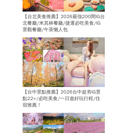
【台北美食推薦】2026最強200間IG台
北餐廳/米其林餐廳/捷運必吃美食/IG
景觀餐廳/午茶懶人包
【台中景點推薦】2026台中超夯IG景
點22+/必吃美食/一日遊好玩行程/住
宿推薦！