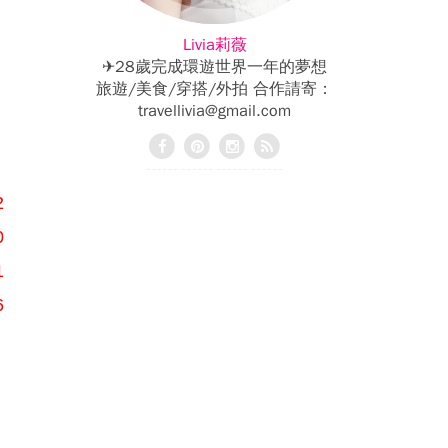
Livia莉薇
✈28歲完成環遊世界一年的夢想
旅遊/美食/穿搭/外拍 合作請寄：
travellivia@gmail.com
2
0
1
6