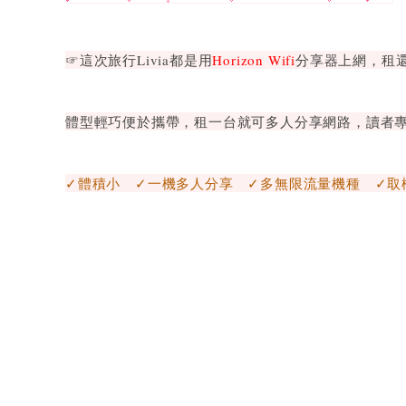
☞這次旅行Livia都是用
Horizon Wifi
分享器上網，租
體型輕巧便於攜帶，租一台就可多人分享網路，讀者
✓體積小 ✓一機多人分享 ✓多無限流量機種 ✓取