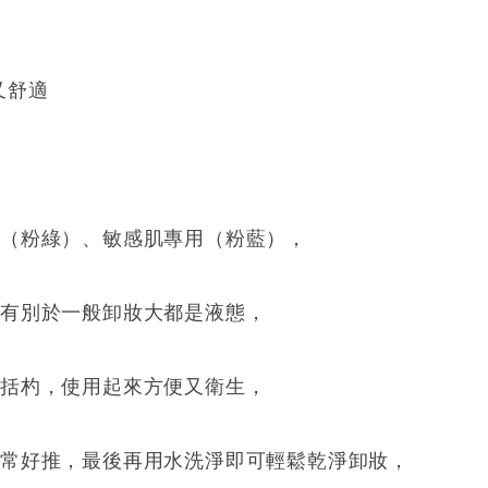
又舒適
（粉綠）、敏感肌專用（粉藍），
霜有別於一般卸妝大都是液態，
個括杓，使用起來方便又衛生，
常好推，最後再用水洗淨即可輕鬆乾淨卸妝，