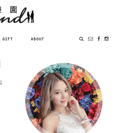
GIFT
ABOUT
護
四