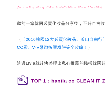
繼前一篇韓國必買化妝品分享後，不時也會
（
〔2016韓國12大必買化妝品。釜山自由行〕文
CC霜、V-V緊緻按壓粉餅等全攻略！
）
這邊Livia就趕快整理出私心推薦的幾樣韓
TOP 1：banila co CLEAN 