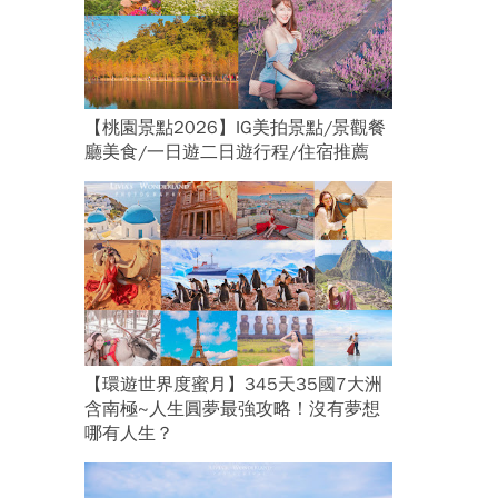
【桃園景點2026】IG美拍景點/景觀餐
廳美食/一日遊二日遊行程/住宿推薦
【環遊世界度蜜月】345天35國7大洲
含南極~人生圓夢最強攻略！沒有夢想
哪有人生？