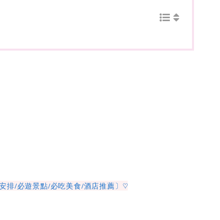
排/必遊景點/必吃美食/酒店推薦〕♡