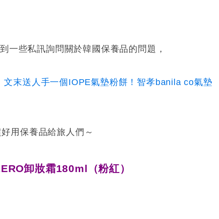
收到一些私訊詢問關於韓國保養品的問題，
末送人手一個IOPE氣墊粉餅！智孝banila co氣墊
國超好用保養品給旅人們～
IT ZERO卸妝霜180ml（粉紅）