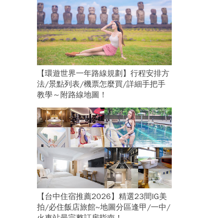
【環遊世界一年路線規劃】行程安排方
法/景點列表/機票怎麼買/詳細手把手
教學～附路線地圖！
【台中住宿推薦2026】精選23間IG美
拍/必住飯店旅館~地圖分區逢甲/一中/