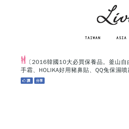
TAIWAN
ASIA
〔2016韓國10大必買保養品。釜山自
手霜、HOLIKA好用豬鼻貼、QQ兔保濕
讚
分享