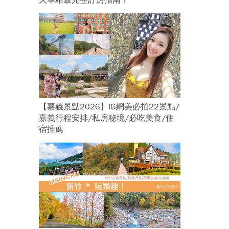
火車站最完整訂房指南！
【嘉義景點2026】IG網美必拍22景點/
嘉義行程安排/私房秘境/必吃美食/住
宿推薦