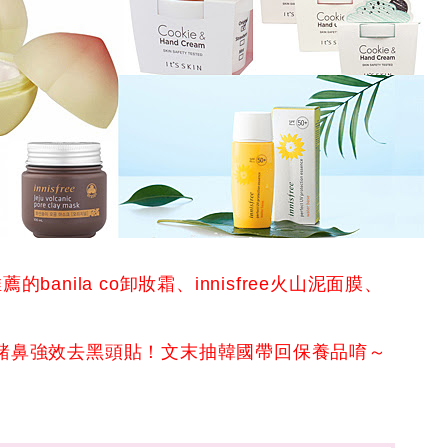
nila co卸妝霜、innisfree火山泥面膜、
ika豬鼻強效去黑頭貼！文末抽韓國帶回保養品唷～