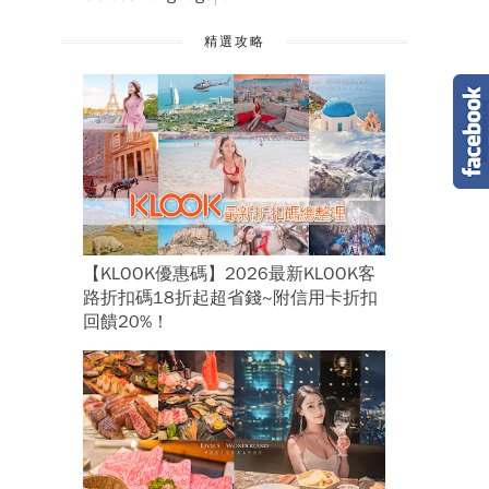
精選攻略
【KLOOK優惠碼】2026最新KLOOK客
路折扣碼18折起超省錢~附信用卡折扣
回饋20%！