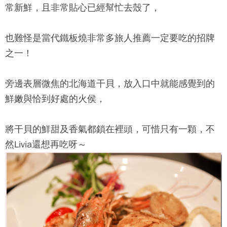
常新鮮，且非常貼心已經幫忙去殼了，
也難怪是
當代鐵板燒
非常多旅人推薦一定要吃的招牌
之一！
旁邊表層微焦的北海道干貝，放入口中就能感覺到的
鮮嫩與恰到好處的火侯，
將干貝的鮮甜及香氣都鎖在裡頭，可惜只有一顆，不
然Livia還想再吃呀～