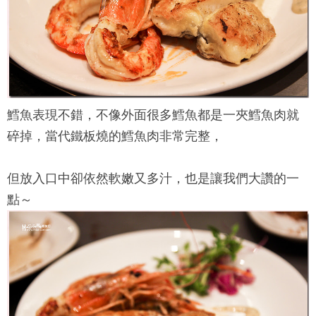
鱈魚表現不錯，不像外面很多鱈魚都是一夾鱈魚肉就
碎掉，
當代鐵板燒
的鱈魚肉非常完整，
但放入口中卻依然軟嫩又多汁，也是讓我們大讚的一
點～