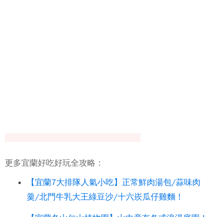
更多宜蘭好吃好玩全攻略：
【宜蘭7大排隊人氣小吃】正常鮮肉湯包/蒜味肉
羹/北門牛乳大王綠豆沙/十六崁瓜仔雞麵！