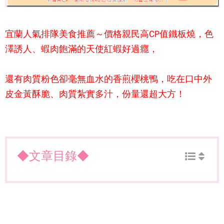
宜蘭人氣排隊美食推薦～價格親民高CP值鐵板燒，色
澤誘人、蝦肉飽滿的天使紅蝦好過癮，
還有肉質粉色卻毫無血水的香煎櫻桃鴨，吃在口中外
皮金黃酥脆、肉質紮實多汁，份量還超大方！
◆文章目錄◆