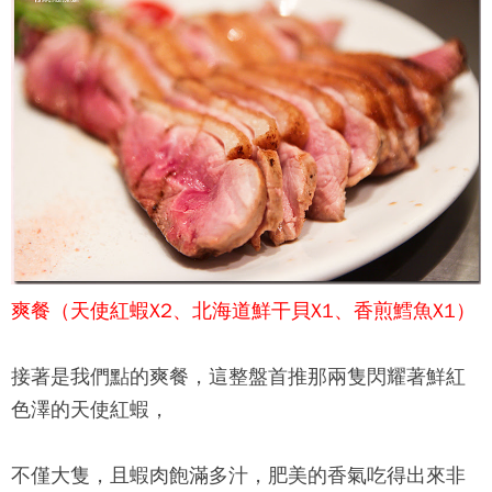
爽餐（天使紅蝦X2、北海道鮮干貝X1、香煎鱈魚X1）
接著是我們點的爽餐，這整盤首推那兩隻閃耀著鮮紅
色澤的天使紅蝦，
不僅大隻，且蝦肉飽滿多汁，肥美的香氣吃得出來非