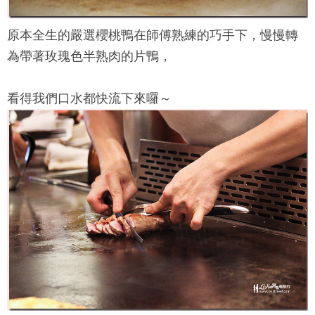
原本全生的嚴選櫻桃鴨在師傅熟練的巧手下，慢慢轉
為帶著玫瑰色半熟肉的片鴨，
看得我們口水都快流下來囉～