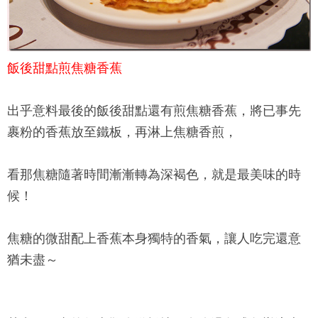
飯後甜點煎焦糖香蕉
出乎意料最後的飯後甜點還有煎焦糖香蕉，將已事先
裹粉的香蕉放至鐵板，再淋上焦糖香煎，
看那焦糖隨著時間漸漸轉為深褐色，就是最美味的時
候！
焦糖的微甜配上香蕉本身獨特的香氣，讓人吃完還意
猶未盡～