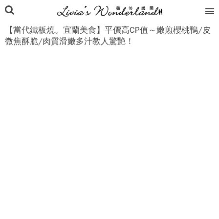
【當代鐵板燒。宜蘭美食】平價高CP值～嫩煎櫻桃鴨/皮
微焦酥脆/肉質滑嫩多汁教人驚艷！