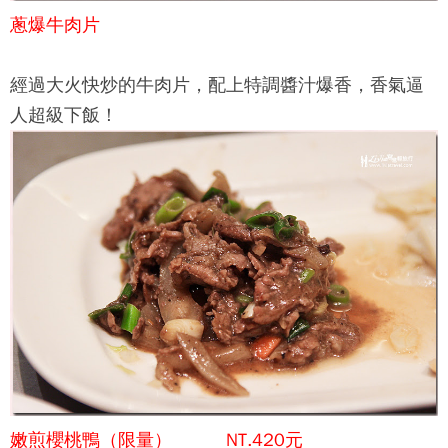
蔥爆牛肉片
經過大火快炒的牛肉片，配上特調醬汁爆香，香氣逼
人超級下飯！
嫩煎櫻桃鴨（限量） NT.420元