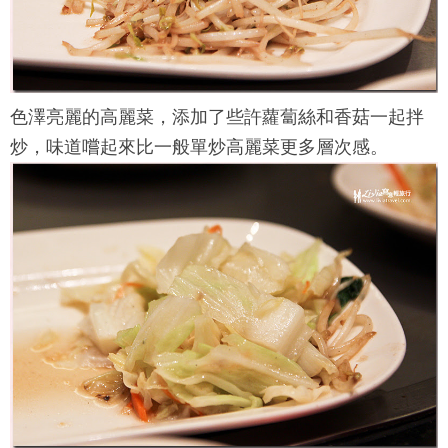
色澤亮麗的高麗菜，添加了些許蘿蔔絲和香菇一起拌
炒，味道嚐起來比一般單炒高麗菜更多層次感。