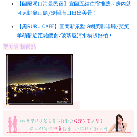
【蘭陽溪口海景民宿】宜蘭五結住宿推薦～房內就
可遠眺龜山島/遼闊海口日出美景！
【黑RURU CAFE】宜蘭新景點IG網美咖啡廳/笑笑
羊萌翻近距離餵食/玻璃屋清水模超好拍！
更多宜蘭景點