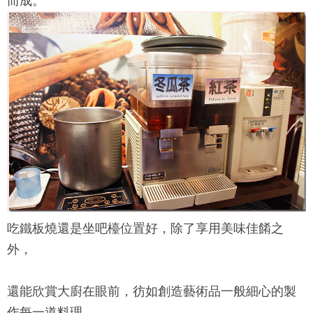
而成。
吃鐵板燒還是坐吧檯位置好，除了享用美味佳餚之
外，
還能欣賞大廚在眼前，彷如創造藝術品一般細心的製
作每一道料理。