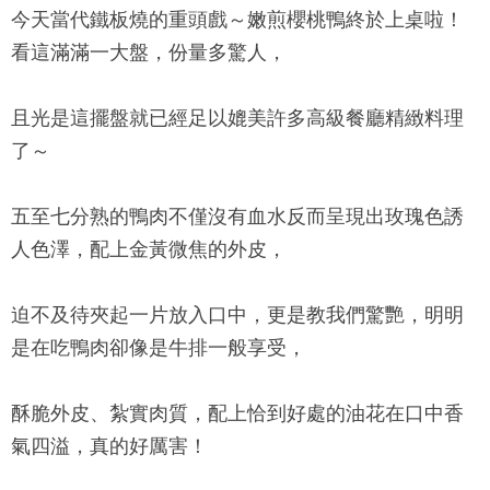
今天
當代鐵板燒
的重頭戲～嫩煎櫻桃鴨終於上桌啦！
看這滿滿一大盤，份量多驚人，
且光是這擺盤就已經足以媲美許多高級餐廳精緻料理
了～
五至七分熟的鴨肉不僅沒有血水反而呈現出玫瑰色誘
人色澤，配上金黃微焦的外皮，
迫不及待夾起一片放入口中，更是教我們驚艷，明明
是在吃鴨肉卻像是牛排一般享受，
酥脆外皮、紮實肉質，配上恰到好處的油花在口中香
氣四溢，真的好厲害！