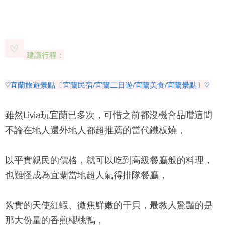
建議行程：
♡宜蘭旅遊景點〔宜蘭民宿/宜蘭二日遊/宜蘭美食/宜蘭景點〕♡
雖然Livia玩宜蘭已多次，可惜之前都沒機會品嚐這間
不論在地人還外地人都超推薦的
當代鐵板燒
，
以平實親民的價格，就可以吃到高級餐廳般的料理，
也難怪成為宜蘭當地超人氣得排隊餐廳，
紮實的天使紅蝦、微焦鮮嫩的干貝，最教人驚豔的是
那大份量的香煎櫻桃鴨，