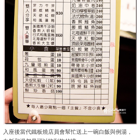
入座後
當代鐵板燒
店員會幫忙送上一碗白飯與例湯，