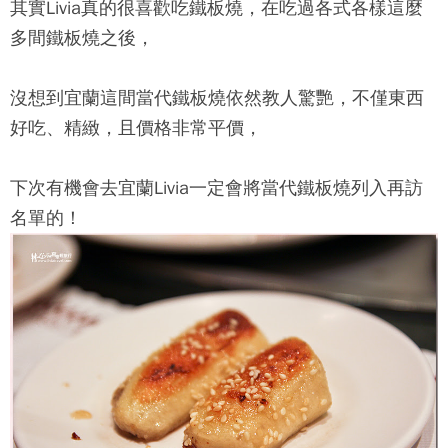
其實Livia真的很喜歡吃鐵板燒，在吃過各式各樣這麼
多間鐵板燒之後，
沒想到宜蘭這間
當代鐵板燒
依然教人驚艷，不僅東西
好吃、精緻，且價格非常平價，
下次有機會去宜蘭Livia一定會將
當代鐵板燒
列入再訪
名單的！