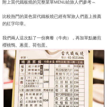
附上
當代鐵板燒
的完整菜單MENU給旅人們參考～
比較熱門的菜色
當代鐵板燒
已經有幫旅人們蓋上推薦
的紅字印章。
我們兩人這次點了一份爽餐（牛肉），再加單點嫩煎
櫻桃鴨、蔥蛋、荷包蛋。