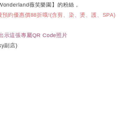
Wonderland薇笑樂園】的粉絲，
預約優惠價88折哦!(含剪、染、燙、護、SPA)
示這張專屬QR Code照片
ky副店)