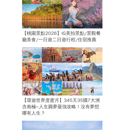
【桃園景點2026】IG美拍景點/景觀餐
廳美食/一日遊二日遊行程/住宿推薦
【環遊世界度蜜月】345天35國7大洲
含南極~人生圓夢最強攻略！沒有夢想
哪有人生？