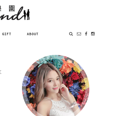
GIFT
ABOUT
三