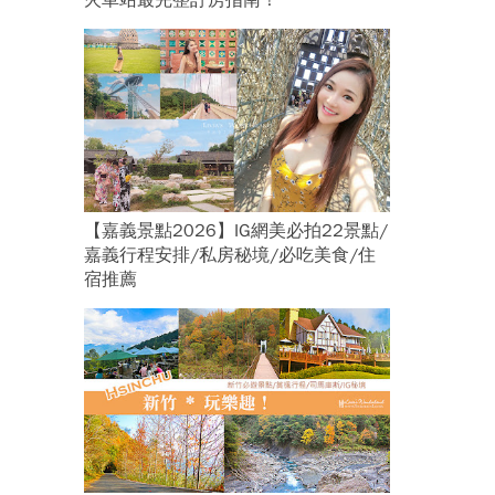
火車站最完整訂房指南！
【嘉義景點2026】IG網美必拍22景點/
嘉義行程安排/私房秘境/必吃美食/住
宿推薦