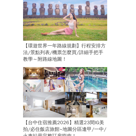
【環遊世界一年路線規劃】行程安排方
法/景點列表/機票怎麼買/詳細手把手
教學～附路線地圖！
【台中住宿推薦2026】精選23間IG美
拍/必住飯店旅館~地圖分區逢甲/一中/