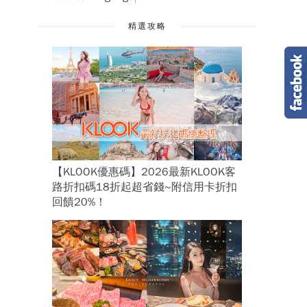
精選攻略
【KLOOK優惠碼】2026最新KLOOK客
路折扣碼18折起超省錢~附信用卡折扣
回饋20%！