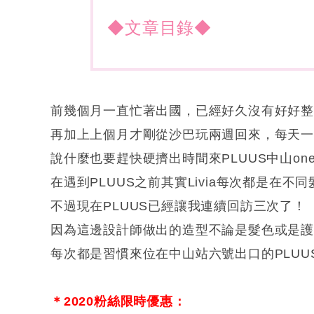
◆文章目錄◆
前幾個月一直忙著出國，已經好久沒有好好
再加上上個月才剛從沙巴玩兩週回來，每天
說什麼也要趕快硬擠出時間來PLUUS中山on
在遇到PLUUS之前其實Livia每次都是在不
不過現在PLUUS已經讓我連續回訪三次了！
因為這邊設計師做出的造型不論是髮色或是護髮
每次都是習慣來位在中山站六號出口的PLUUS
＊2020粉絲限時優惠：