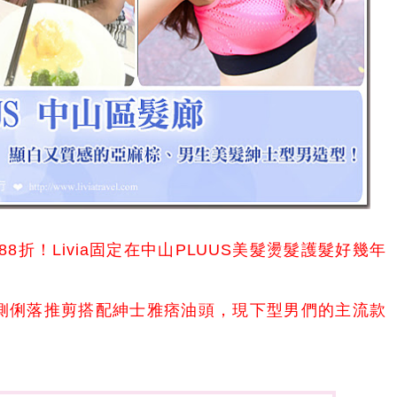
8折！Livia固定在中山PLUUS美髮燙髮護髮好幾年
側俐落推剪搭配紳士雅痞油頭，現下型男們的主流款