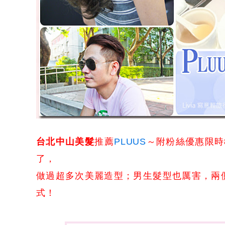
台北中山美髮
推薦
PLUUS
～附粉絲優惠限時8
了，
做過超多次美麗造型；
男生髮型也厲害，兩
式！