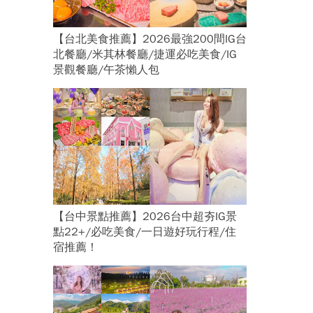
【台北美食推薦】2026最強200間IG台
北餐廳/米其林餐廳/捷運必吃美食/IG
景觀餐廳/午茶懶人包
【台中景點推薦】2026台中超夯IG景
點22+/必吃美食/一日遊好玩行程/住
宿推薦！