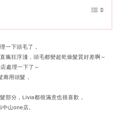
整理一下頭毛了，
一直瘋狂浮淺，頭毛都變超乾燥髮質好差啊～
e店處理一下了～
同髮廊用頭髮，
部分，Livia都很滿意也很喜歡，
中山one店。