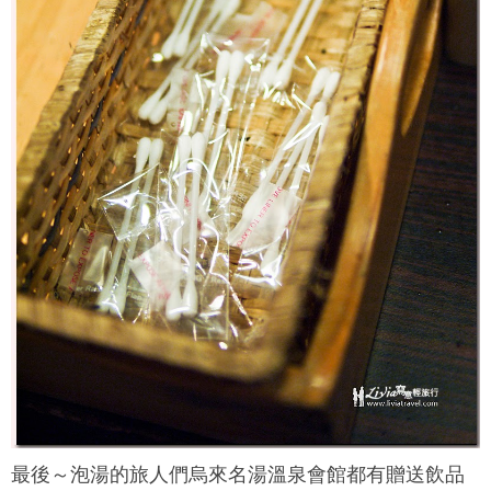
最後～泡湯的旅人們
烏來名湯溫泉會館
都有贈送飲品