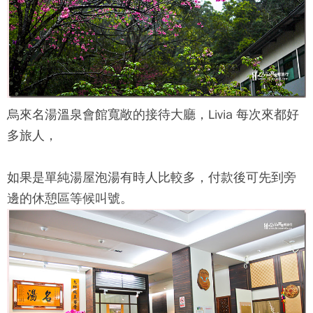
烏來名湯溫泉會館
寬敞的接待大廳，Livia 每次來都好
多旅人，
如果是單純湯屋泡湯有時人比較多，付款後可先到旁
邊的休憩區等候叫號。