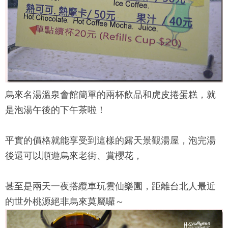
烏來名湯溫泉會館
簡單的兩杯飲品和虎皮捲蛋糕，就
是泡湯午後的下午茶啦！
平實的價格就能享受到這樣的露天景觀湯屋，泡完湯
後還可以順遊烏來老街、賞櫻花，
甚至是兩天一夜搭纜車玩雲仙樂園，距離台北人最近
的世外桃源絕非烏來莫屬囉～