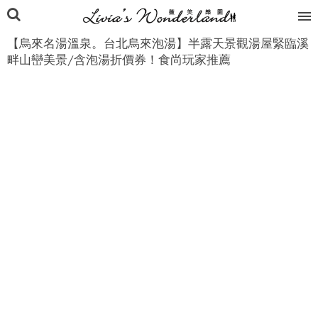
【烏來名湯溫泉。台北烏來泡湯】半露天景觀湯屋緊臨溪
畔山巒美景/含泡湯折價券！食尚玩家推薦