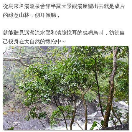
從
烏來名湯溫泉會館
半露天景觀湯屋望出去就是成片
的綠意山林，側耳傾聽，
就能聽見潺潺流水聲和清脆悅耳的蟲鳴鳥叫，彷彿自
己投身在大自然的懷抱中～