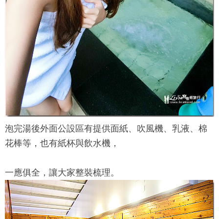
泡完湯後外面公設區有提供面紙、吹風機、乳液、棉
花棒等，也有紙杯與飲水機，
一應俱全，讓大家整裝梳理。