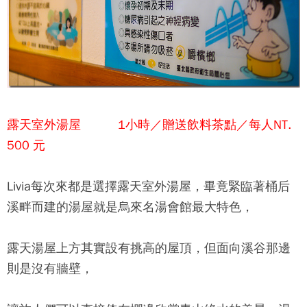
露天室外湯屋 1小時／贈送飲料茶點／每人NT.
500 元
Livia每次來都是選擇露天室外湯屋，畢竟緊臨著桶后
溪畔而建的湯屋就是
烏來名湯會館
最大特色，
露天湯屋上方其實設有挑高的屋頂，但面向溪谷那邊
則是沒有牆壁，