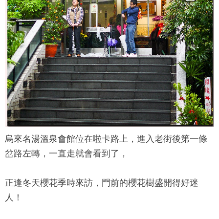
烏來名湯溫泉會館
位在啦卡路上，進入老街後第一條
岔路左轉，一直走就會看到了，
正逢冬天櫻花季時來訪，門前的櫻花樹盛開得好迷
人！