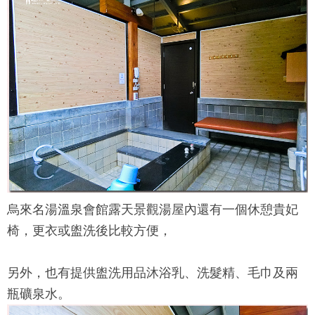
烏來名湯溫泉會館
露天景觀湯屋內還有一個休憩貴妃
椅，更衣或盥洗後比較方便，
另外，也有提供盥洗用品沐浴乳、洗髮精、毛巾及兩
瓶礦泉水。