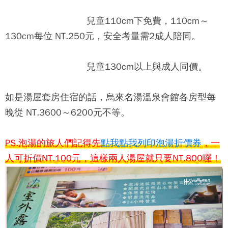
兒童110cm下免費，110cm～
130cm每位 NT.250元，安全考量需2成人陪同。
兒童130cm以上與成人同價。
如是湯屋套房住宿的話，
烏來名湯溫泉會館
各房型每
晚從 NT.3600～6200元不等。
PS.泡湯的旅人們記得先
點我點我列印泡湯折價券
，一
人可折價NT.100元，這樣兩人湯屋就只要NT.800囉！