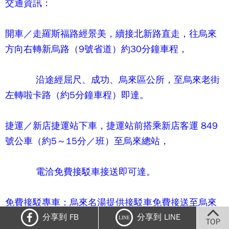
交通資訊：
開車／走羅斯福路經景美，續接北新路直走，往烏來
方向右轉新烏路（9號省道）約30分鐘車程，
沿途經屈尺、成功、烏來區公所，至烏來老街
左轉啦卡路（約5分鐘車程）即達。
捷運／新店捷運站下車，捷運站前搭乘新店客運 849
號公車（約5～15分／班）至烏來總站，
電洽免費接駁車接送即可達。
免費接駁專車：烏來名湯提供接駁車免費接送至烏來
停車場、烏來老街服務，
分享到 FB
分享到 LINE
LINE
TOP