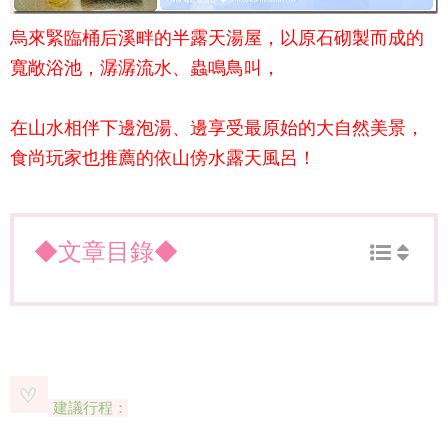
烏來緊臨桶后溪畔的半露天湯屋，以原石砌製而成的
寬敞浴池，潺潺流水、蟲鳴鳥叫，
在山水相伴下邊泡湯、邊享受最原始的大自然美景，
食尚玩家也推薦的依山傍水露天風呂！
◆文章目錄◆
建議行程：