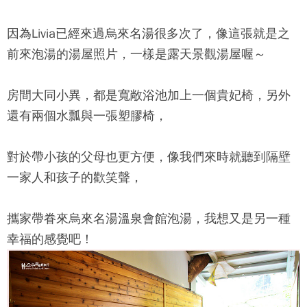
因為Livia已經來過
烏來名湯
很多次了，像這張就是之
前來泡湯的湯屋照片，一樣是露天景觀湯屋喔～
房間大同小異，都是寬敞浴池加上一個貴妃椅，另外
還有兩個水瓢與一張塑膠椅，
對於帶小孩的父母也更方便，像我們來時就聽到隔壁
一家人和孩子的歡笑聲，
攜家帶眷來
烏來名湯溫泉會館
泡湯，我想又是另一種
幸福的感覺吧！