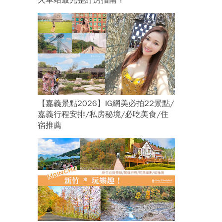
火車站最完整訂房指南！
【嘉義景點2026】IG網美必拍22景點/
嘉義行程安排/私房秘境/必吃美食/住
宿推薦