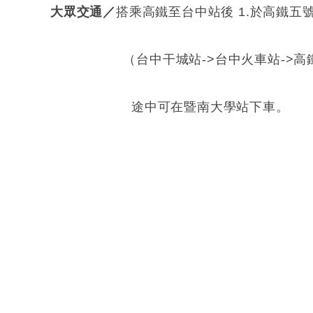
大眾交通／
搭乘高鐵至台中站後 1.於高鐵
（台中干城站->台中火車站->高鐵台中
途中可在暨南大學站下車。