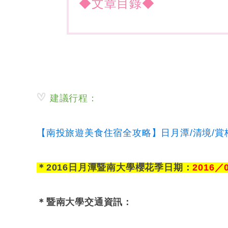
◆文章目錄◆
建議行程：
【南投旅遊美食住宿全攻略】日月潭/清境/賞梅
＊2016日月潭暨南大學櫻花季日期：
2016／
＊暨南大學交通資訊：