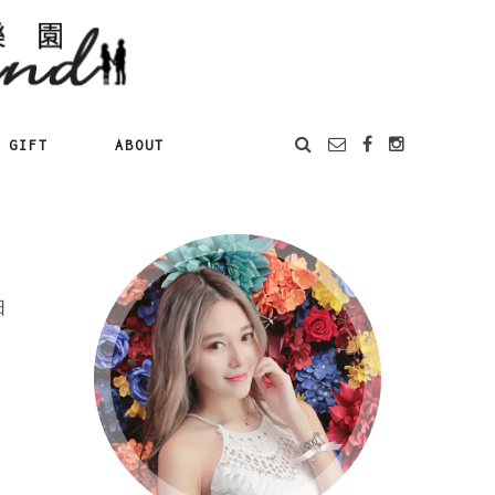
GIFT
ABOUT
日