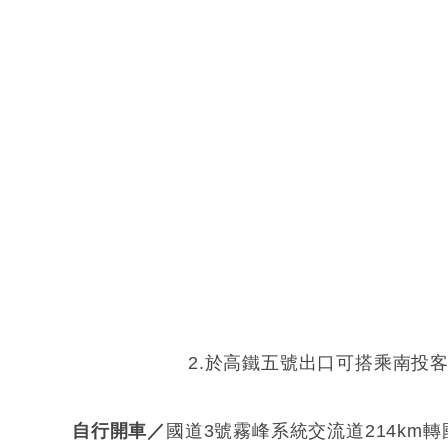
2.於高鐵五號出口可搭乘南投客運至
自行開車／
國道3號霧峰系統交流道214km