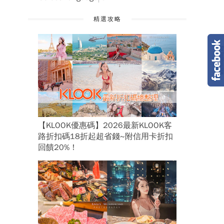
精選攻略
【KLOOK優惠碼】2026最新KLOOK客
路折扣碼18折起超省錢~附信用卡折扣
回饋20%！