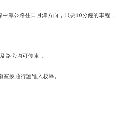
公路往日月潭方向，只要10分鐘的車程，
場及路旁均可停車，
行證進入校區。