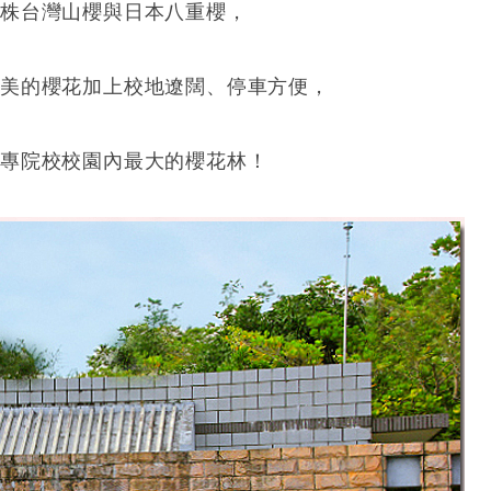
千株台灣山櫻與日本八重櫻，
柔美的櫻花加上校地遼闊、停車方便，
大專院校校園內最大的櫻花林！