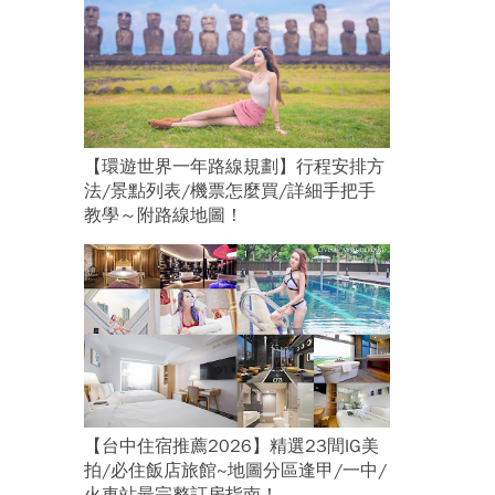
【環遊世界一年路線規劃】行程安排方
法/景點列表/機票怎麼買/詳細手把手
教學～附路線地圖！
【台中住宿推薦2026】精選23間IG美
拍/必住飯店旅館~地圖分區逢甲/一中/