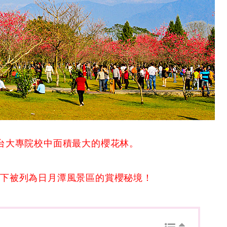
台大專院校中面積最大的櫻花林。
傳下被列為日月潭風景區的賞櫻秘境！