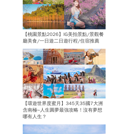
【桃園景點2026】IG美拍景點/景觀餐
廳美食/一日遊二日遊行程/住宿推薦
【環遊世界度蜜月】345天35國7大洲
含南極~人生圓夢最強攻略！沒有夢想
哪有人生？