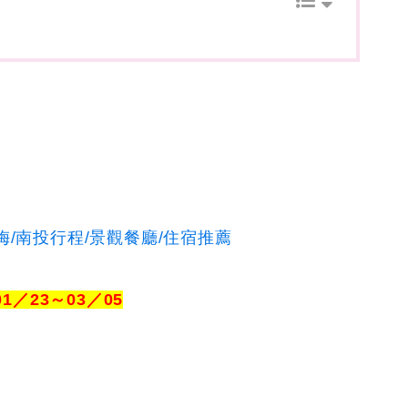
/南投行程/景觀餐廳/住宿推薦
01／23～03／05