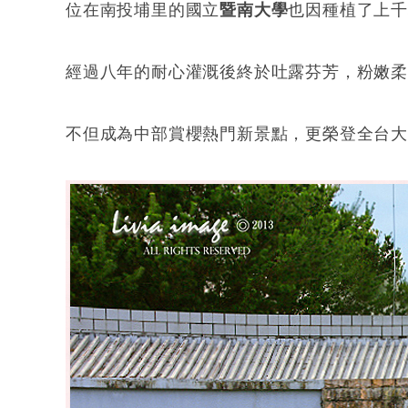
位在南投埔里的國立
暨南大學
也因種植了上
經過八年的耐心灌溉後終於吐露芬芳，粉嫩
不但成為中部賞櫻熱門新景點，更榮登全台