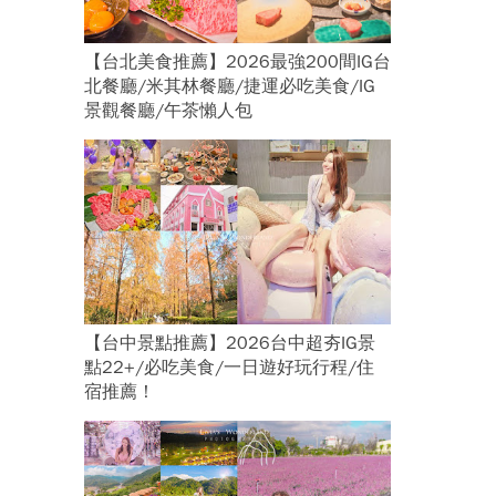
【台北美食推薦】2026最強200間IG台
北餐廳/米其林餐廳/捷運必吃美食/IG
景觀餐廳/午茶懶人包
【台中景點推薦】2026台中超夯IG景
點22+/必吃美食/一日遊好玩行程/住
宿推薦！