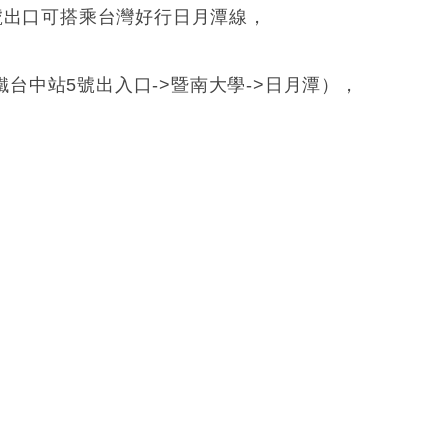
五號出口可搭乘台灣好行日月潭線，
站5號出入口->暨南大學->日月潭），