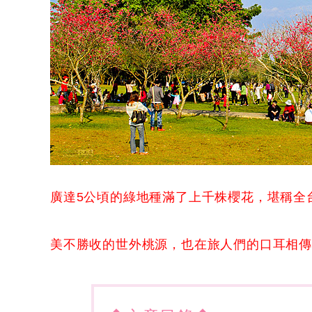
廣達5公頃的綠地種滿了上千株櫻花，堪稱全
美不勝收的世外桃源，也在旅人們的口耳相