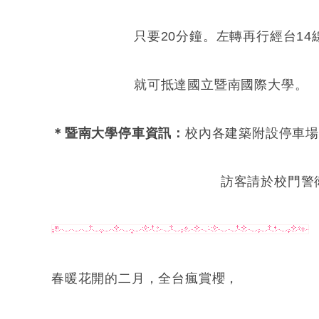
只要20分鐘。左轉再行經台14線中潭
就可抵達國立暨南國際大學。
＊暨南大學停車資訊：
校內各建築附設停車
訪客請於校門警衛室換通
春暖花開的二月，全台瘋賞櫻，