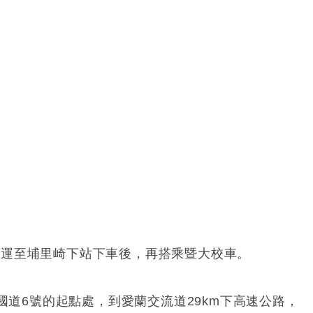
埔里崎下站下車後，再搭乘暨大校車。
轉國道6號的起點處，到愛蘭交流道29km下高速公路，