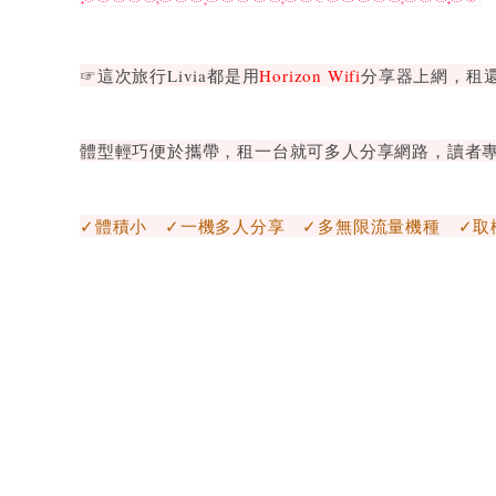
☞這次旅行Livia都是用
Horizon Wifi
分享器上網，租
體型輕巧便於攜帶，租一台就可多人分享網路，讀者
✓體積小 ✓一機多人分享 ✓多無限流量機種 ✓取