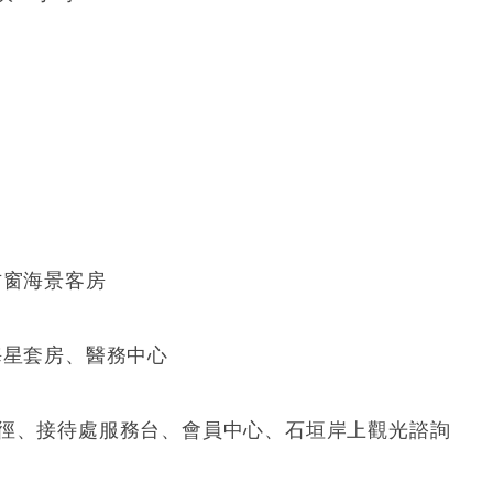
方窗海景客房
海星套房、醫務中心
跑徑、接待處服務台、會員中心、石垣岸上觀光諮詢