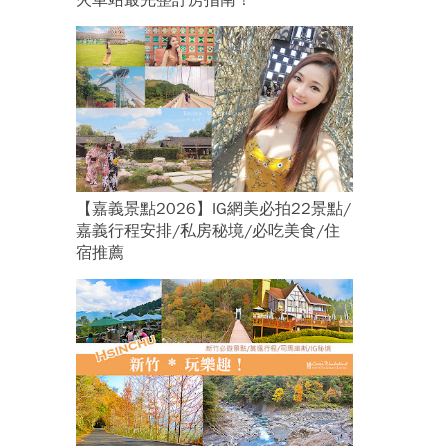
火車站最完整訂房指南！
【嘉義景點2026】IG網美必拍22景點/
嘉義行程安排/私房秘境/必吃美食/住
宿推薦