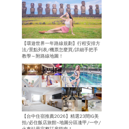
【環遊世界一年路線規劃】行程安排方
法/景點列表/機票怎麼買/詳細手把手
教學～附路線地圖！
【台中住宿推薦2026】精選23間IG美
拍/必住飯店旅館~地圖分區逢甲/一中/