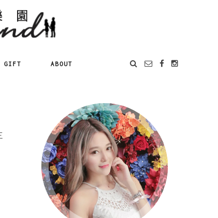
GIFT
ABOUT
三