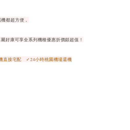
還機都超方便，
專屬好康可享全系列機種優惠折價頗超值！
機直接宅配 ✓24小時桃園機場還機