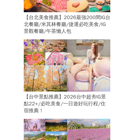
【台北美食推薦】2026最強200間IG台
北餐廳/米其林餐廳/捷運必吃美食/IG
景觀餐廳/午茶懶人包
【台中景點推薦】2026台中超夯IG景
點22+/必吃美食/一日遊好玩行程/住
宿推薦！