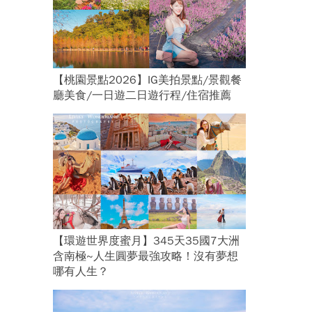
【桃園景點2026】IG美拍景點/景觀餐
廳美食/一日遊二日遊行程/住宿推薦
【環遊世界度蜜月】345天35國7大洲
含南極~人生圓夢最強攻略！沒有夢想
哪有人生？