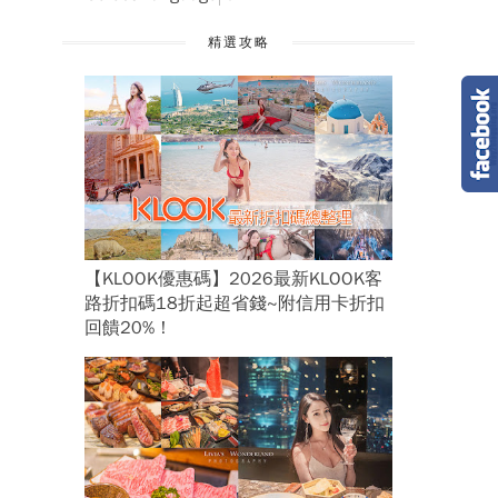
精選攻略
【KLOOK優惠碼】2026最新KLOOK客
路折扣碼18折起超省錢~附信用卡折扣
回饋20%！